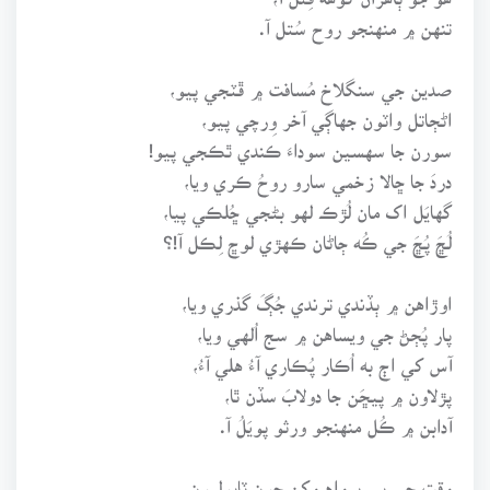
تنهن ۾ منهنجو روح سُتل آ.
صدين جي سنگلاخ مُسافت ۾ ڦٽجي پيو،
اڻڄاتل واٽون جهاڳي آخر وِرچي پيو،
سورن جا سهسين سوداءَ ڪندي ٿڪجي پيو!
دردَ جا ڇالا زخمي سارو روحُ ڪري ويا،
گهايَل اک مان لُڙڪ لهو بڻجي ڇُلڪي پيا،
لُڇَ پُڇَ جي ڪُه ڄاڻان ڪهڙي لوڇ لِڪل آ!؟
اوڙاهن ۾ ٻڏندي ترندي جُڳَ گذري ويا،
پار پُڄڻ جي ويساهن ۾ سج اُلهي ويا،
آس کي اڄ به اُڪار پُڪاري آءُ هلي آءُ،
پڙلاون ۾ پيڇَن جا دولابَ سڏن ٿا،
آدابن ۾ ڪُل منهنجو ورثو پويَلُ آ.
وقت جي بي پرواه وِکن جون ٽاپوليون،