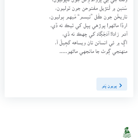
سُنبن ۾ لُتڙيل مفتوحن جون ٽوليون،
تاريخُن جون ڪُل ”تبسم“ مُبهم ٻوليون،
ارڏا ماڻهو! پوڙهي پپل کي ٽيڪ نه ڏي،
آدم زادا! آدَجُڳاد کي چهڪ نه ڏي،
اڳ ۾ ئي انسانن تان ويساهه کَڄِيلُ آ،
منهنجي ڳوٺ جا مانجهي ماڻهو.....
پويون پَنو