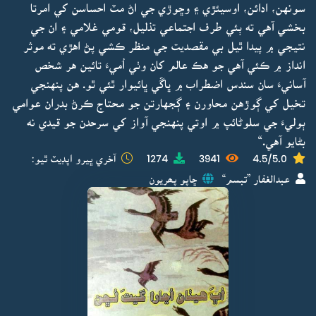
سونهن، ادائن، اوسيئڙي ۽ وڇوڙي جي اڻ مٽ احساسن کي امرتا
بخشي آهي ته ٻئي طرف اجتماعي تذليل، قومي غلامي ۽ ان جي
نتيجي ۾ پيدا ٿيل بي مقصديت جي منظر ڪشي پڻ اهڙي ته موثر
انداز ۾ ڪئي آهي جو هڪ عالم کان وٺي اُميءَ تائين هر شخص
آسانيءَ سان سندس اضطراب ۾ ڀاڱي ڀائيوار ٿئي ٿو. هن پنهنجي
تخيل کي ڳوڙهن محاورن ۽ ڳجهارتن جو محتاج ڪرڻ بدران عوامي
ٻوليءَ جي سلوڻائپ ۾ اوتي پنهنجي آواز کي سرحدن جو قيدي نه
بڻايو آهي.“
4.5/5.0
3941
1274
آخري ڀيرو اپڊيٽ ٿيو:
عبدالغفار ”تبسم“
ڇاپو پھريون