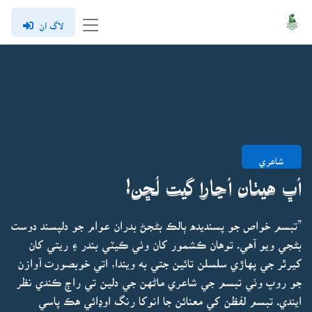
لاگ ان
شاعري
اُڀ هيٺان اُڃارا گيت لُڇن!
”تبسم خواص جو پسنديده ٻالڪ بڻجڻ بدران عوام جو دلپسند دوست
بڻجي ويو آهي. توهان ڪشمور کان وٺي ڪيٽي بندر ۽ ريتي کان
کيرٿر جي پهاڙي سلسلن تائين جتي به ويندا، اتي خوبصورت آوازن
جو روپ وٺي تبسم جي شاعري ماڻهن جي دلين تي راڄ ڪندي نظر
ايندي. تبسم لفظن کي معنائن جا انوکا رنگ اوڍائي هڪ پاسي