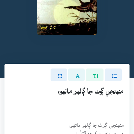
منهنجي ڳوٺ جا ڳالهر ماڻهو،
منهنجي ڳوٺ جا ڳالهر ماڻهو،
هو جو ٻاهران کوهه ڦِٽلُ آ،