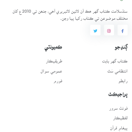
سنڌسلامت ڪتاب گهر ھڪ آن لائين لائبريري آھي، جنھن تي 2010ع کان
مختلف موضوعن تي ڪتاب رکيا پيا وڃن.
ڳنڍجو
ڪميونٽي
ڪتاب گهر بابت
طريقيڪار
انتظامي سَٿ
عمومي سوال
رابطو
فورم
پراجيڪٽ
فونٽ سرور
لفظيڪار
پيغامِ قرآن