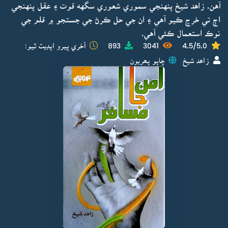
آهن. زاهد شيخ پنهنجي سموري شعوري سگهه قوت ۽ عقل پنهنجي
اڄ تي خرچ ڪيو آهي ۽ ان جي حل ڪرڻ جي جستجو ۾ قلم جي
نوڪ استعمال ڪئي آهي.
4.5/5.0
3041
893
آخري ڀيرو اپڊيٽ ٿيو:
زاهد شيخ
ڇاپو پھريون