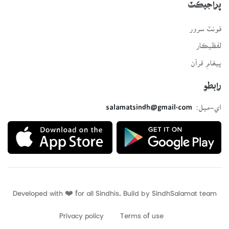
پراجيڪٽ
فونٽ سرور
لفظيڪار
پيغامِ قرآن
رابطو
اي-ميل:
salamatsindh@gmail.com
Developed with ❤️ for all Sindhis. Build by
SindhSalamat
team
Privacy policy
Terms of use