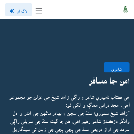
لاگ ان
شاعري
امن جا مسافر
ھي ڪتاب نامياري شاعر ۽ راڳي زاھد شيخ جي غزلن جو مجموعو
آھي. امجد دراني مھاڳ ۾ لکي ٿو:
”زاهد شيخ سموريءَ سنڌ جي سچن ۽ بهادر ماڻهن جي اندر ۾ دل
وانگر ڌڙڪندڙ شاعر رهيو آهي، هن جا گيت سنڌ جي سريلي راڳي
سرمد جي آواز ذريعي سنڌ جي ٻچي ٻچي جي زبان تي سينگاريل