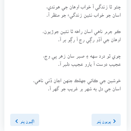
چئو ٿا زندگي آ خواب اوهان جي هوندي،
اسان جو خواب نئين زندگيءَ جو منظر آ.
ڪو جرم ناهي اسان راهه ٿا نئين جوڙيون،
اوهان جي آڏو رڳي رڃ آ رڳو بر آ.
چوي ٿو درد سهه ۽ صبر سان زهر پي وڃ،
عجيب دوست آ يارو عجيب دلبر آ.
خوشين جي ڪائي جهلڪ جنهن اڃان ڏٺي ناهي،
اسان جي دل به شهر ۾ غريب جو گهر آ.
پويون پَنو
اڳيون پنو