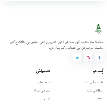
سنڌسلامت ڪتاب گهر ھڪ آن لائين لائبريري آھي، جنھن تي 2010ع کان
مختلف موضوعن تي ڪتاب رکيا پيا وڃن.
ڳنڍجو
ڪميونٽي
ڪتاب گهر بابت
طريقيڪار
انتظامي سَٿ
عمومي سوال
رابطو
فورم