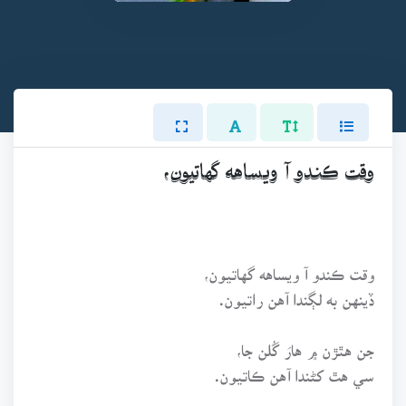
وقت ڪندو آ ويساهه گهاتيون،
وقت ڪندو آ ويساهه گهاتيون،
ڏينهن به لڳندا آهن راتيون.
جن هٿڙن ۾ هارَ گُلن جا،
سي هٿ کڻندا آهن ڪاتيون.