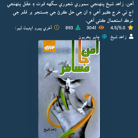
آهن. زاهد شيخ پنهنجي سموري شعوري سگهه قوت ۽ عقل پنهنجي
اڄ تي خرچ ڪيو آهي ۽ ان جي حل ڪرڻ جي جستجو ۾ قلم جي
نوڪ استعمال ڪئي آهي.
4.5/5.0
3041
893
آخري ڀيرو اپڊيٽ ٿيو:
زاهد شيخ
ڇاپو پھريون