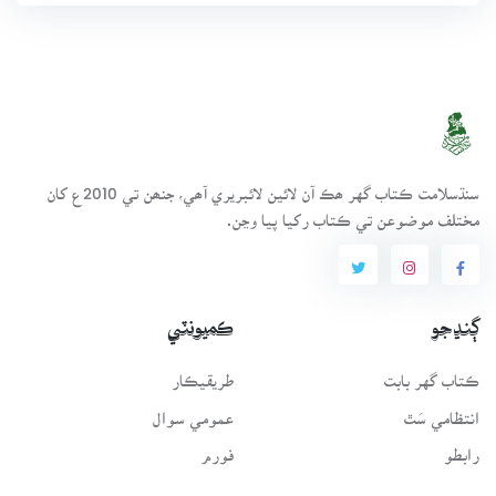
سنڌسلامت ڪتاب گهر ھڪ آن لائين لائبريري آھي، جنھن تي 2010ع کان
مختلف موضوعن تي ڪتاب رکيا پيا وڃن.
ڳنڍجو
ڪميونٽي
ڪتاب گهر بابت
طريقيڪار
انتظامي سَٿ
عمومي سوال
رابطو
فورم