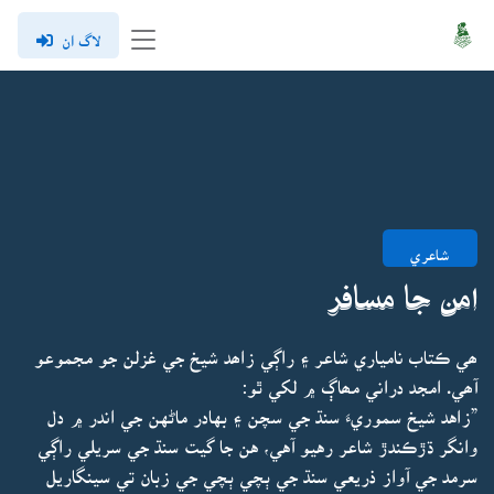
لاگ ان
شاعري
امن جا مسافر
ھي ڪتاب نامياري شاعر ۽ راڳي زاھد شيخ جي غزلن جو مجموعو
آھي. امجد دراني مھاڳ ۾ لکي ٿو:
”زاهد شيخ سموريءَ سنڌ جي سچن ۽ بهادر ماڻهن جي اندر ۾ دل
وانگر ڌڙڪندڙ شاعر رهيو آهي، هن جا گيت سنڌ جي سريلي راڳي
سرمد جي آواز ذريعي سنڌ جي ٻچي ٻچي جي زبان تي سينگاريل