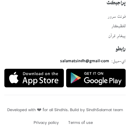
پراجيڪٽ
فونٽ سرور
لفظيڪار
پيغامِ قرآن
رابطو
اي-ميل:
salamatsindh@gmail.com
Developed with ❤️ for all Sindhis. Build by
SindhSalamat
team
Privacy policy
Terms of use