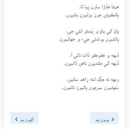
هيڻا هڏڙا سارن پيا ٿا،
ٻالڪپڻن جون ٻوليون ٻاتيون.
پاڻ کي پاڻ ۾ پَسڻو ٿئي جي،
پائڻيون پوندئي جيءَ ۾ جهاتيون.
ڏيهه ۾ ڪوڪو ڏات ڌڻي آ،
ڏيهه کي مِلنديون ناهن ڏاتيون.
ويهه ته جڳ لئه زاهد سائين،
سُهڻيون سوچون پاليون تائيون.
پويون پَنو
اڳيون پنو