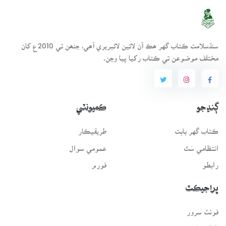
سنڌسلامت ڪتاب گهر ھڪ آن لائين لائبريري آھي، جنھن تي 2010ع کان
مختلف موضوعن تي ڪتاب رکيا پيا وڃن.
ڳنڍجو
ڪميونٽي
ڪتاب گهر بابت
طريقيڪار
انتظامي سَٿ
عمومي سوال
رابطو
فورم
پراجيڪٽ
فونٽ سرور
لفظيڪار