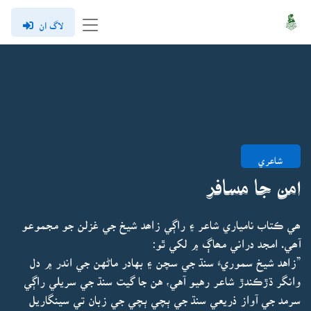
لاگ ان
شاعري
امن جا مسافر
ھي ڪتاب نامياري شاعر ۽ راڳي زاھد شيخ جي غزلن جو مجموعو
آھي. امجد دراني مھاڳ ۾ لکي ٿو:
”زاهد شيخ سموريءَ سنڌ جي سچن ۽ بهادر ماڻهن جي اندر ۾ دل
وانگر ڌڙڪندڙ شاعر رهيو آهي، هن جا گيت سنڌ جي سريلي راڳي
سرمد جي آواز ذريعي سنڌ جي ٻچي ٻچي جي زبان تي سينگاريل