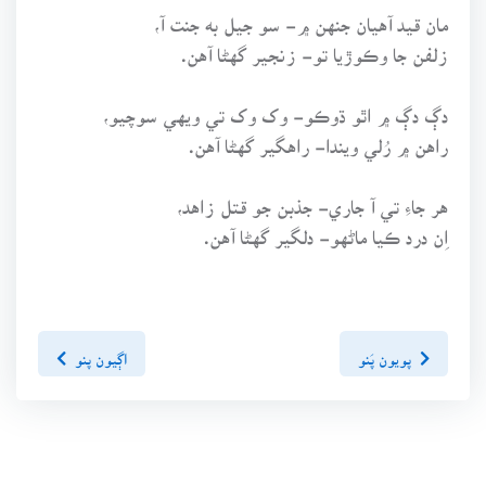
مان قيد آهيان جنهن ۾- سو جيل به جنت آ،
زلفن جا وڪوڙيا تو- زنجير گهڻا آهن.
دڳ دڳ ۾ اٿو ڌوڪو- وک وک تي ويهي سوچيو،
راهن ۾ رُلي ويندا- راهگير گهڻا آهن.
هر جاءِ تي آ جاري- جذبن جو قتل زاهد،
اِن درد ڪيا ماڻهو- دلگير گهڻا آهن.
پويون پَنو
اڳيون پنو