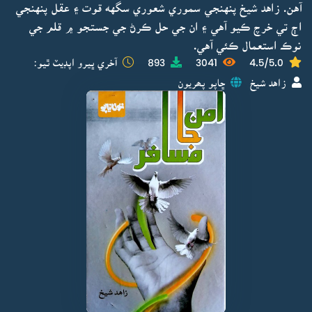
آهن. زاهد شيخ پنهنجي سموري شعوري سگهه قوت ۽ عقل پنهنجي
اڄ تي خرچ ڪيو آهي ۽ ان جي حل ڪرڻ جي جستجو ۾ قلم جي
نوڪ استعمال ڪئي آهي.
4.5/5.0
3041
893
آخري ڀيرو اپڊيٽ ٿيو:
زاهد شيخ
ڇاپو پھريون