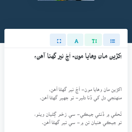
اکڙين مان وهايا مون- اَڄُ نير گهڻا آهن،
اکڙين مان وهايا مون- اَڄُ نير گهڻا آهن،
منهنجي دل کي ڏنا دلبر- تو جهير گهڻا آهن.
تُحفي ۾ ڏنئي جيڪي- سي زخم ڳڻيان ويٺو،
تو جيڪي هنيان تن ۾- سي تير گهڻا آهن.