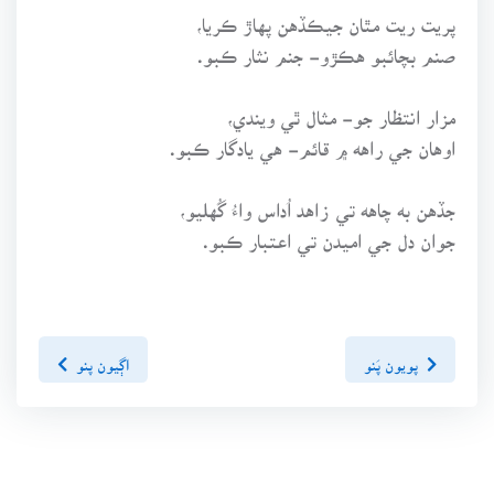
پريت ريت مٿان جيڪڏهن پهاڙ ڪريا،
صنم بچائبو هڪڙو- جنم نثار ڪبو.
مزار انتظار جو- مثال ٿي ويندي،
اوهان جي راهه ۾ قائم- هي يادگار ڪبو.
جڏهن به چاهه تي زاهد اُداس واءُ گُهليو،
جوان دل جي اميدن تي اعتبار ڪبو.
پويون پَنو
اڳيون پنو