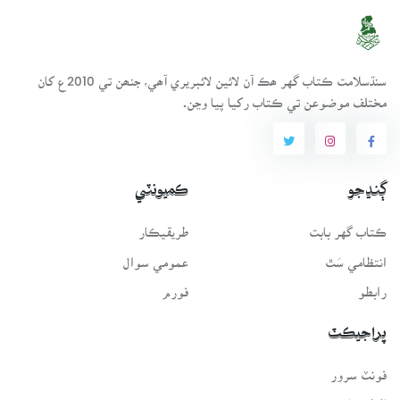
سنڌسلامت ڪتاب گهر ھڪ آن لائين لائبريري آھي، جنھن تي 2010ع کان
مختلف موضوعن تي ڪتاب رکيا پيا وڃن.
ڳنڍجو
ڪميونٽي
ڪتاب گهر بابت
طريقيڪار
انتظامي سَٿ
عمومي سوال
رابطو
فورم
پراجيڪٽ
فونٽ سرور
لفظيڪار