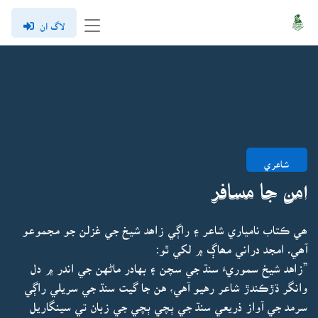
لاگ ان
شاعري
امن جا مسافر
ھي ڪتاب نامياري شاعر ۽ راڳي زاھد شيخ جي غزلن جو مجموعو
آھي. امجد دراني مھاڳ ۾ لکي ٿو:
”زاهد شيخ سموريءَ سنڌ جي سچن ۽ بهادر ماڻهن جي اندر ۾ دل
وانگر ڌڙڪندڙ شاعر رهيو آهي، هن جا گيت سنڌ جي سريلي راڳي
سرمد جي آواز ذريعي سنڌ جي ٻچي ٻچي جي زبان تي سينگاريل