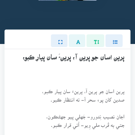
پرين اسان جو پرين آ، پرينءَ سان پيار ڪبو،
پرين اسان جو پرين آ، پرينءَ سان پيار ڪبو،
صدين کان پوءِ سحر آ- ته انتظار ڪبو.
اڃان نصيب نِدورو- جَهلي پيو جهڻڪون،
جتي به قُرب ملي وِيو- اُتي قرار ڪبو.