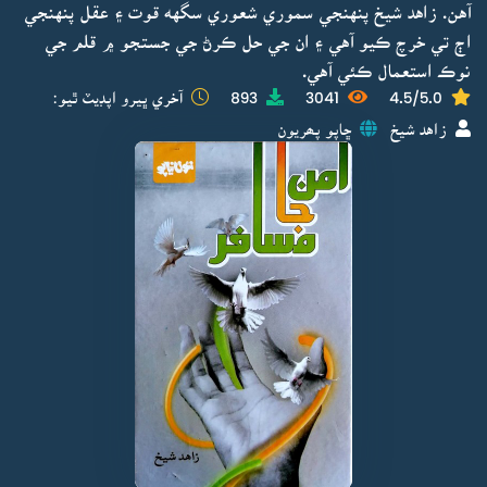
آهن. زاهد شيخ پنهنجي سموري شعوري سگهه قوت ۽ عقل پنهنجي
اڄ تي خرچ ڪيو آهي ۽ ان جي حل ڪرڻ جي جستجو ۾ قلم جي
نوڪ استعمال ڪئي آهي.
4.5/5.0
3041
893
آخري ڀيرو اپڊيٽ ٿيو:
زاهد شيخ
ڇاپو پھريون