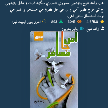
آهن. زاهد شيخ پنهنجي سموري شعوري سگهه قوت ۽ عقل پنهنجي
اڄ تي خرچ ڪيو آهي ۽ ان جي حل ڪرڻ جي جستجو ۾ قلم جي
نوڪ استعمال ڪئي آهي.
4.5/5.0
3041
893
آخري ڀيرو اپڊيٽ ٿيو:
زاهد شيخ
ڇاپو پھريون