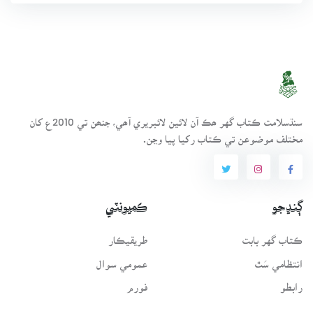
سنڌسلامت ڪتاب گهر ھڪ آن لائين لائبريري آھي، جنھن تي 2010ع کان
مختلف موضوعن تي ڪتاب رکيا پيا وڃن.
ڳنڍجو
ڪميونٽي
ڪتاب گهر بابت
طريقيڪار
انتظامي سَٿ
عمومي سوال
رابطو
فورم