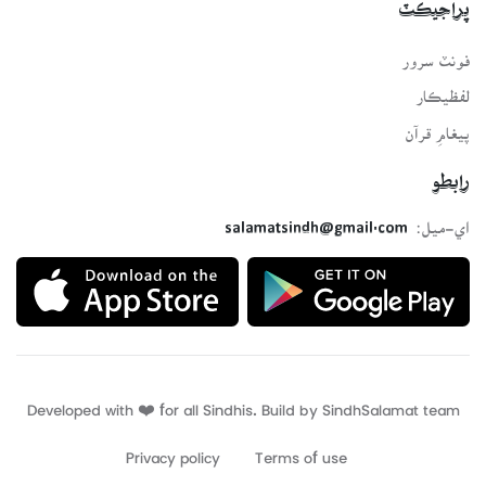
پراجيڪٽ
فونٽ سرور
لفظيڪار
پيغامِ قرآن
رابطو
اي-ميل:
salamatsindh@gmail.com
Developed with ❤️ for all Sindhis. Build by
SindhSalamat
team
Privacy policy
Terms of use