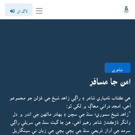
لاگ ان
شاعري
امن جا مسافر
ھي ڪتاب نامياري شاعر ۽ راڳي زاھد شيخ جي غزلن جو مجموعو
آھي. امجد دراني مھاڳ ۾ لکي ٿو:
”زاهد شيخ سموريءَ سنڌ جي سچن ۽ بهادر ماڻهن جي اندر ۾ دل
وانگر ڌڙڪندڙ شاعر رهيو آهي، هن جا گيت سنڌ جي سريلي راڳي
سرمد جي آواز ذريعي سنڌ جي ٻچي ٻچي جي زبان تي سينگاريل