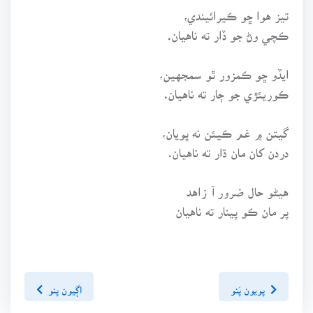
تيز هوا ڇو ڪيرائيندي،
ڪچي وڻ جو ڏار ته ناهيان.
ايڏو ڇو ڪمزور ٿو سمجهين،
ڪوريئڙي جو ڄار ته ناهيان.
گيتن ۾ غم ڪيئن نه پويان،
دردن کان مان ڌار ته ناهيان.
هيڻو حال ضرور آ زاهد
پر مان ڪو پينار ته ناهيان
پويون پَنو
اڳيون پنو