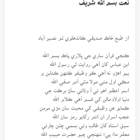
نعت بسم الله شريف
از طبع خاڪ صديقي ڪاندهلوي ثم نصير آباد
ڪنجي قرآن ساري جي ڀلاري پاڪ بسم الله
ابن عباس کان آهي روايت ٿي رسول الله
ٻيو اهڙو نه آهي ڪو وطيفو ڪنهن ڪتابن ۾
مڪي اول مٺي مولا مٿي آدم صفي الله
اسم اعظم اهو ئي آ وڌائي ساڻ برڪت جي
دنيا اولاد مالن کي قسم آهي ڪلام الله
ڪمايو هن وظيفي کي محبت سان مڙي مومن
عجب اسرار ان اندر رکايو رمز سان الله
سبق استاد کان طالب وٺي بسمي ڇٽن چارئي
معلم ماءُ پيءُ تنهنجي چيو حضرت حبيب الله