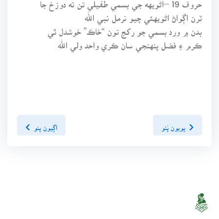
حروف 19 –اڻويهه جي بسمي طفيلي تن ته دوزخ جا
ٽرن اڳواڻ اڻويهئي چيو نرمل نبي الله
بدن ۾ ورد بسمي جو رکج تون “خاڪ” خوشدل ٿي
ڪرم ۽ فضل پنهنجي سان ڪري واحد ولي الله
پويون پَنو
اڳيون پنو