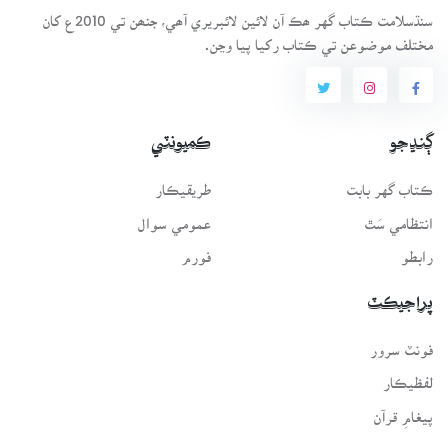
سنڌسلامت ڪتاب گهر ھڪ آن لائين لائبريري آھي، جنھن تي 2010ع کان
مختلف موضوعن تي ڪتاب رکيا پيا وڃن.
ڳنڍجو
ڪميونٽي
ڪتاب گهر بابت
طريقيڪار
انتظامي سَٿ
عمومي سوال
رابطو
فورم
پراجيڪٽ
فونٽ سرور
لفظيڪار
پيغامِ قرآن