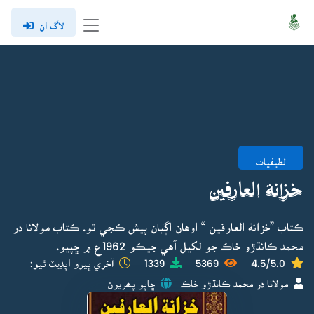
لاگ ان
لطيفيات
خزانة العارفين
ڪتاب ”خزانة العارفين “ اوهان اڳيان پيش ڪجي ٿو. ڪتاب مولانا در
محمد ڪانڌڙو خاڪ جو لکيل آهي جيڪو 1962ع ۾ ڇپيو.
4.5/5.0
5369
1339
آخري ڀيرو اپڊيٽ ٿيو:
مولانا در محمد ڪانڌڙو خاڪ
ڇاپو پھريون