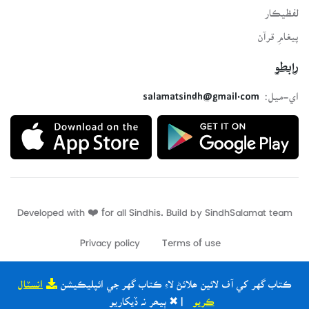
لفظيڪار
پيغامِ قرآن
رابطو
اي-ميل:
salamatsindh@gmail.com
Developed with ❤️ for all Sindhis. Build by
SindhSalamat
team
Privacy policy
Terms of use
ڪتاب گهر کي آف لائين ھلائڻ لاءِ ڪتاب گهر جي ائپليڪيشن
انسٽال
ڪريو
| ✖ ٻيھر نہ ڏيکاريو