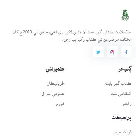
سنڌسلامت ڪتاب گهر ھڪ آن لائين لائبريري آھي، جنھن تي 2010ع کان
مختلف موضوعن تي ڪتاب رکيا پيا وڃن.
ڳنڍجو
ڪميونٽي
ڪتاب گهر بابت
طريقيڪار
انتظامي سَٿ
عمومي سوال
رابطو
فورم
پراجيڪٽ
فونٽ سرور