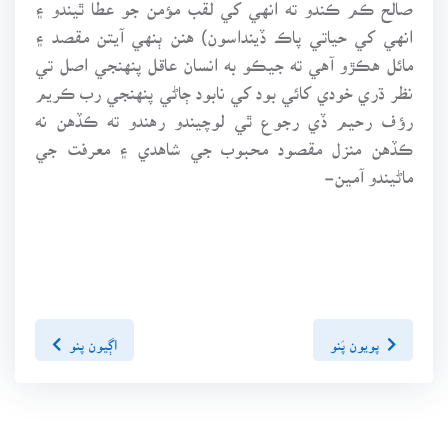
صالح ڪم ڪندو ته انهي کي لقب مؤمن جو عطا ٿيندو ۽
انهي کي حياتي پاڪ ڏينداسون) هنن ٻنهي آيتن مقصد ۽
مائل هڪڙو آهي ته جيڪو به انسان عاقل پنهنجي اصل تي
نظر ڌري خودي کائي بود کي نابود ڄاڻي پنهنجي رب ڪريم
رؤف رحيم ڏي رجوع ٿي لوچيندو رهندو ته ڪڏهن نه
ڪڏهن منزل مقصود محبوب جي شاهدي ۽ معرفت جي
ماڻيندو آمين-
پويون پَنو
اڳيون پنو