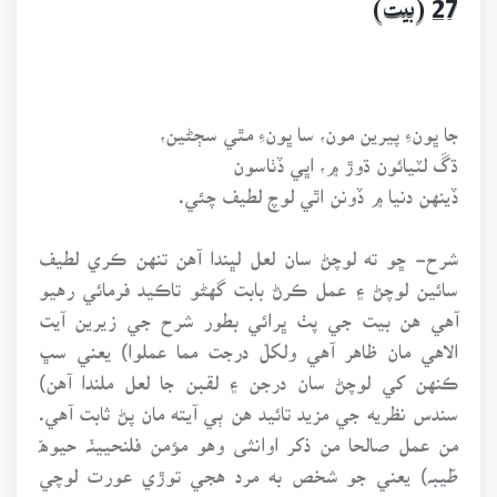
27 (بيت)
جا ڀونءِ پيرين مون، سا ڀونءِ مٿي سڄڻين،
ڌڱ لٽيائون ڌوڙ ۾، اڀي ڏٺاسون
ڏينهن دنيا ۾ ڏونن اٿي لوچ لطيف چئي.
شرح- ڇو ته لوچڻ سان لعل لڀندا آهن تنهن ڪري لطيف
سائين لوچڻ ۽ عمل ڪرڻ بابت گهڻو تاڪيد فرمائي رهيو
آهي هن بيت جي پٺ ڀرائي بطور شرح جي زيرين آيت
الاهي مان ظاهر آهي ولکلّ درجت مما عملوا) يعني سڀ
ڪنهن کي لوچڻ سان درجن ۽ لقبن جا لعل ملندا آهن)
سندس نظريه جي مزيد تائيد هن ٻي آيته مان پڻ ثابت آهي.
من عمل صالحا من ذکر اوانثى وهو مؤمن فلنحيينّہ حيوهّ
طّيبہ) يعني جو شخص به مرد هجي توڙي عورت لوچي