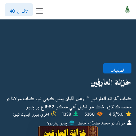
لاگ ان
لطيفيات
خزانة العارفين
ڪتاب ”خزانة العارفين “ اوهان اڳيان پيش ڪجي ٿو. ڪتاب مولانا در
محمد ڪانڌڙو خاڪ جو لکيل آهي جيڪو 1962ع ۾ ڇپيو.
4.5/5.0
5368
1339
آخري ڀيرو اپڊيٽ ٿيو:
مولانا در محمد ڪانڌڙو خاڪ
ڇاپو پھريون