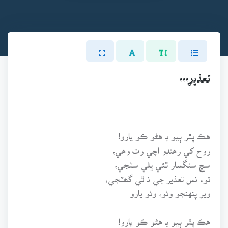
تعذير...
هڪ پٿر ٻيو بـ هڻو ڪو يارو!
روح کي رهنڊو اچي رت وهي،
سچ سنگسار ٿئي ڀلي سٽجي،
توء نس تعذير جي نـ ٿي گھٽجي،
وير پنهنجو وٺو، وٺو يارو
هڪ پٿر ٻيو بـ هڻو ڪو يارو!