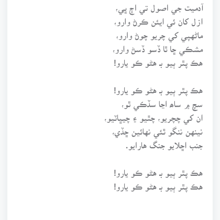
آدميت جي اصول تي اڄ ڀي،
ازل کان ئي ايئن ڪرڻ وارو،
ماڻهپي کي چريو چوڻ وارو،
مشڪي ڇا ٿا ڏسو ڏسڻ وارو،
هڪ پٿر ٻيو بـ هڻو ڪو يارو!
هڪ پٿر ٻيو بـ هڻو ڪو يارو!
سچ ۾ ساھ اڃا سڏڪي ٿو،
ان کي چچريو، چٿيو ۽ چيڀاٽيو،
نينهن ننگو ٿئي نهائين ڇڏي،
جنب اڇلايو جنگ هارايو.
هڪ پٿر ٻيو بـ هڻو ڪو يارو!
هڪ پٿر ٻيو بـ هڻو ڪو يارو!