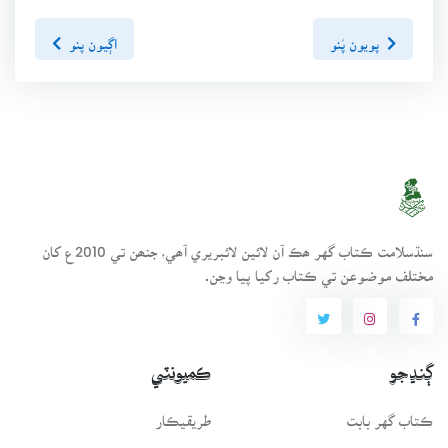
پويون پَنو
اڳيون پنو
سنڌسلامت ڪتاب گهر ھڪ آن لائين لائبريري آھي، جنھن تي 2010ع کان
مختلف موضوعن تي ڪتاب رکيا پيا وڃن.
ڳنڍجو
ڪميونٽي
ڪتاب گهر بابت
طريقيڪار