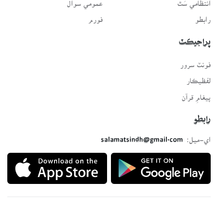
انتظامي سَٿ
عمومي سوال
رابطو
فورم
پراجيڪٽ
فونٽ سرور
لفظيڪار
پيغامِ قرآن
رابطو
اي-ميل:
salamatsindh@gmail.com