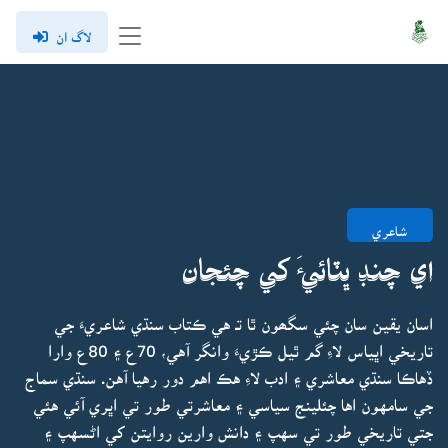
لاگ ان
شاعري
اي چنڊ ڀٽائيءَ کي چئجان
اسان يقين سان چئي سگھون ٿا تـ هي ڪتاب سنڌي شاعريءَ جي
تاريخي اڀياس لاءِ گم ٿيل ڪڙيءَ وانگر آهي، 70ع ۽ 80ع وارا
ڏهاڪا سنڌي معاشري ۽ ادب لاءِ هڪ اهم دور رهيا آهن. سنڌي سماج
جي سامهون اها چئلينج سياسي ۽ معاشرتي طور تي اڀري آئي هئي
جتي تاريخي طور تي سهپ ۽ دانش وارين روايتن کي اڻسهپ ۽