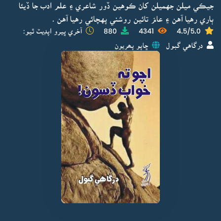
جيڪي ميلن جهميلن کان ڪوهين ڏور شاعري ۽ علم ادب جا ڏيئا
ٻاري رهيا آهن ۽ عامّ تائين روشني پهچائي رهيا آهن ۔
4.5/5.0
4341
880
آخري ڀيرو اپڊيٽ ٿيو:
درگاهي گبول
ڇاپو پھريون