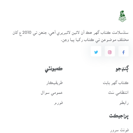
سنڌسلامت ڪتاب گهر ھڪ آن لائين لائبريري آھي، جنھن تي 2010ع کان
مختلف موضوعن تي ڪتاب رکيا پيا وڃن.
ڳنڍجو
ڪميونٽي
ڪتاب گهر بابت
طريقيڪار
انتظامي سَٿ
عمومي سوال
رابطو
فورم
پراجيڪٽ
فونٽ سرور