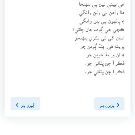
هي ٻيئي نيڻ ڀي تنهنجا
ها! واهن تي وڻن وانگي
۽ ٻانهون ڀي ٻنن وانگي
ڪچي جي ڳوٺ جان ڇاتيءَ
اسان کي ٿي ڪري پنهنجو
پريت هي، پنڌ ڳوٺن جو
۽ ان ۾ مڌ جوڀن جو
فڪر آ ڄڻ ڀٽائي جو،
فڪر آ ڄڻ ڀٽائي جو،
پويون پَنو
اڳيون پنو