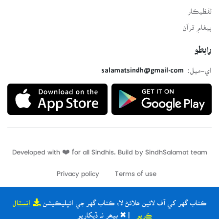
لفظيڪار
پيغامِ قرآن
رابطو
اي-ميل:
salamatsindh@gmail.com
Developed with ❤️ for all Sindhis. Build by
SindhSalamat
team
Privacy policy
Terms of use
ڪتاب گهر کي آف لائين ھلائڻ لاءِ ڪتاب گهر جي ائپليڪيشن
انسٽال
ڪريو
| ✖ ٻيھر نہ ڏيکاريو