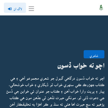
لاگ ان
شاعري
اچو ته خواب ڏسون
اچو ته خواب ڏسون درگاهي گبول جو شعري مجموعو آهي ۽ هي
ڪتاب جهڙوڪ ڪي سنهري خواب ٿو ڏيکاري ۽ خواب خوشحالي،
پيار ۽ پريت وارا خواب آهن ۽ ڪتاب جو عنوان ئي خوابن جي ڏسڻ
جي دعوت ڏئي ٿو۔ مونکي حيرت تڏهن ٿي جڏهن مون هي ڪتاب
پڙهيو ته سچ حيرت اها هئي ته سنڌ ۾ ڪر اهڙا به تخليقڪار آهن