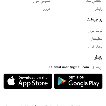
رابطو
فورم
پراجيڪٽ
فونٽ سرور
لفظيڪار
پيغامِ قرآن
رابطو
اي-ميل:
salamatsindh@gmail.com
Developed with ❤️ for all Sindhis. Build by
SindhSalamat
team