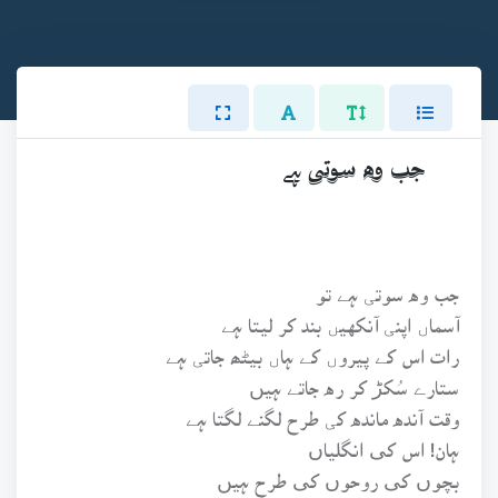
جب وه سوتی ہے
جب وه سوتی ہے تو
آسماں اپنی آنکهيں بند کر ليتا ہے
رات اس کے پيروں کے ہاں بيڻھ جاتی ہے
ستارے سُکڑ کر ره جاتے ہيں
وقت آنده مانده کی طرح لگنے لگتا ہے
ہان! اس کی انگلياں
بچوں کی روحوں کی طرح ہيں