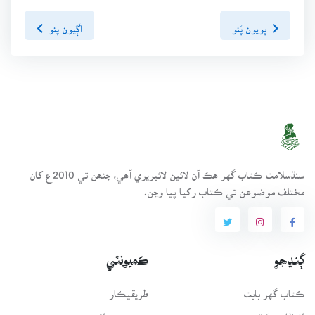
پويون پَنو
اڳيون پنو
سنڌسلامت ڪتاب گهر ھڪ آن لائين لائبريري آھي، جنھن تي 2010ع کان
مختلف موضوعن تي ڪتاب رکيا پيا وڃن.
ڳنڍجو
ڪميونٽي
ڪتاب گهر بابت
طريقيڪار
انتظامي سَٿ
عمومي سوال