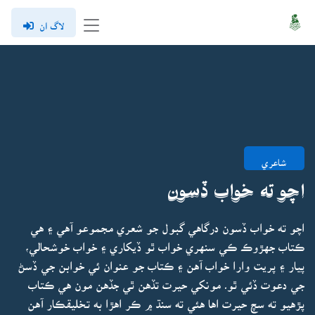
لاگ ان
شاعري
اچو ته خواب ڏسون
اچو ته خواب ڏسون درگاهي گبول جو شعري مجموعو آهي ۽ هي
ڪتاب جهڙوڪ ڪي سنهري خواب ٿو ڏيکاري ۽ خواب خوشحالي،
پيار ۽ پريت وارا خواب آهن ۽ ڪتاب جو عنوان ئي خوابن جي ڏسڻ
جي دعوت ڏئي ٿو۔ مونکي حيرت تڏهن ٿي جڏهن مون هي ڪتاب
پڙهيو ته سچ حيرت اها هئي ته سنڌ ۾ ڪر اهڙا به تخليقڪار آهن