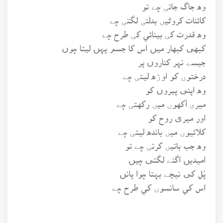
وه جاگ جاتی ہے تو
کائنات کروڻيں بدلنی لگتی ہے
وه قدرت کی بينائي کی طرح ہے
کبهی کبهار ميں اس کا جسم پہں ليتا ہوں
جيسے نہر کناروں پر
درختوں کو اوڑه ليتی ہے
وه اپنی پيروں کو
ميری آکهوں ميں رکهتی ہے
اور ميری روح کو
کلائيوں ميں بانده ليتی ہے
وه جب باتيں کرتی ہے تو
اميديں اگنے لگتی ہيں
پُل کی نيچے بہتا ہوا پانں
اس کي سانسوں کي طرح ہے