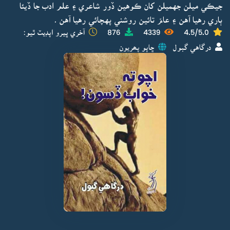
جيڪي ميلن جهميلن کان ڪوهين ڏور شاعري ۽ علم ادب جا ڏيئا
ٻاري رهيا آهن ۽ عامّ تائين روشني پهچائي رهيا آهن ۔
4.5/5.0
4339
876
آخري ڀيرو اپڊيٽ ٿيو:
درگاهي گبول
ڇاپو پھريون