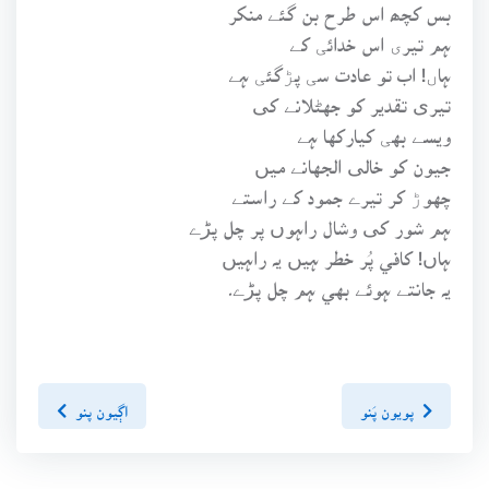
بس کچھ اس طرح بن گئے منکر
ہم تيری اس خدائی کے
ہاں! اب تو عادت سی پڑگئی ہے
تيری تقدير کو جهڻلانے کی
ويسے بهی کيارکها ہے
جيون کو خالی الجهانے ميں
چهوڑ کر تيرے جمود کے راستے
ہم شور کی وشال راہوں پر چل پڑے
ہاں! کافي پُر خطر ہيں يہ راہيں
يہ جانتے ہوئے بهي ہم چل پڑے۔
پويون پَنو
اڳيون پنو