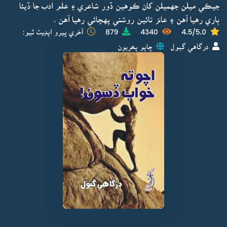
جيڪي ميلن جهميلن کان ڪوهين ڏور شاعري ۽ علم ادب جا ڏيئا
ٻاري رهيا آهن ۽ عامّ تائين روشني پهچائي رهيا آهن ۔
4.5/5.0
4340
879
آخري ڀيرو اپڊيٽ ٿيو:
درگاهي گبول
ڇاپو پھريون