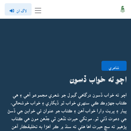
لاگ ان
شاعري
اچو ته خواب ڏسون
اچو ته خواب ڏسون درگاهي گبول جو شعري مجموعو آهي ۽ هي
ڪتاب جهڙوڪ ڪي سنهري خواب ٿو ڏيکاري ۽ خواب خوشحالي،
پيار ۽ پريت وارا خواب آهن ۽ ڪتاب جو عنوان ئي خوابن جي ڏسڻ
جي دعوت ڏئي ٿو۔ مونکي حيرت تڏهن ٿي جڏهن مون هي ڪتاب
پڙهيو ته سچ حيرت اها هئي ته سنڌ ۾ ڪر اهڙا به تخليقڪار آهن