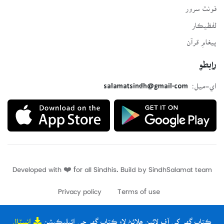
فونٽ سرور
لفظيڪار
پيغامِ قرآن
رابطو
اي-ميل:
salamatsindh@gmail.com
Developed with ❤️ for all Sindhis. Build by
SindhSalamat
team
Privacy policy
Terms of use
ڪتاب گهر کي آف لائين ھلائڻ لاءِ ڪتاب گهر جي ائپليڪيشن
انسٽال