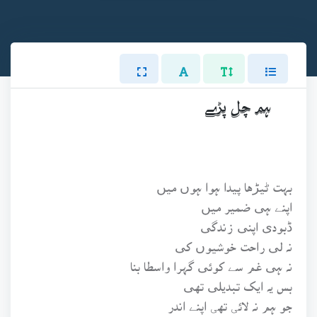
ہم چل پڑے
بہت ڻيڑها پيدا ہوا ہوں ميں
اپنے ہی ضمير ميں
ڈبودی اپنی زندگی
نہ لی راحت خوشيوں کی
نہ ہی غم سے کوئی گہرا واسطا بنا
بس يہ ايک تبديلی تهی
جو ہم نہ لائی تهی اپنے اندر