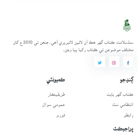
سنڌسلامت ڪتاب گهر ھڪ آن لائين لائبريري آھي، جنھن تي 2010ع کان
مختلف موضوعن تي ڪتاب رکيا پيا وڃن.
ڳنڍجو
ڪميونٽي
ڪتاب گهر بابت
طريقيڪار
انتظامي سَٿ
عمومي سوال
رابطو
فورم
پراجيڪٽ