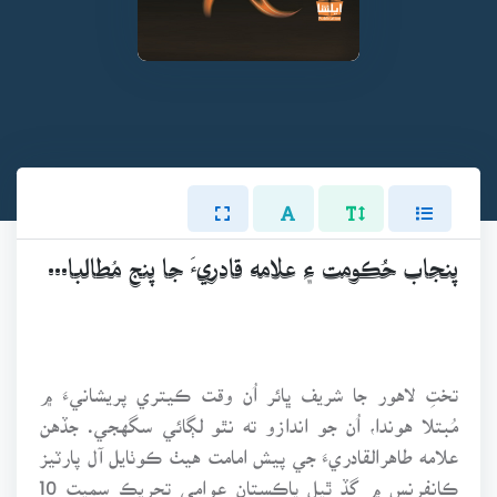
پنجاب حُڪومت ۽ علامه قادريءَ جا پنج مُطالبا...
تختِ لاهور جا شريف ڀائر اُن وقت ڪيتري پريشانيءَ ۾
مُبتلا هوندا، اُن جو اندازو ته نٿو لڳائي سگهجي. جڏهن
علامه طاهرالقادريءَ جي پيش امامت هيٺ ڪوٺايل آل پارٽيز
ڪانفرنس ۾ گڏ ٿيل پاڪستان عوامي تحريڪ سميت 10