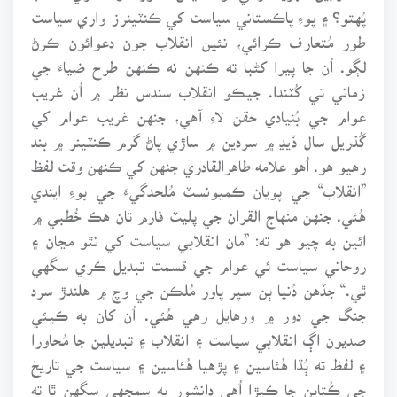
پُهتو؟ ۽ پوءِ پاڪستاني سياست کي ڪنٽينرز واري سياست
طور مُتعارف ڪرائي، نئين انقلاب جون دعوائون ڪرڻ
لڳو. اُن جا پيرا کڻبا ته ڪنهن نه ڪنهن طرح ضياءَ جي
زماني تي کُٽندا. جيڪو انقلاب سندس نظر ۾ اُن غريب
عوام جي بُنيادي حقن لاءِ آهي، جنهن غريب عوام کي
گُذريل سال ڏيڍ ۾ سردين ۾ ساڙي پاڻ گرم ڪنٽينر ۾ بند
رهيو هو. اُهو علامه طاهرالقادري جنهن کي ڪنهن وقت لفظ
”انقلاب“ جي پويان ڪميونسٽ مُلحدگيءَ جي بوءِ ايندي
هُئي. جنهن منهاج القران جي پليٽ فارم تان هڪ خُطبي ۾
ائين به چيو هو ته: ”مان انقلابي سياست کي نٿو مڃان ۽
روحاني سياست ئي عوام جي قسمت تبديل ڪري سگهي
ٿي.“ جڏهن دُنيا ٻن سپر پاور مُلڪن جي وچ ۾ هلندڙ سرد
جنگ جي دور ۾ ورهايل رهي هُئي. اُن کان به ڪيئي
صديون اڳ انقلابي سياست ۽ انقلاب ۽ تبديلين جا مُحاورا
۽ لفظ ته ٻُڌا هُئاسين ۽ پڙهيا هُئاسين ۽ سياست جي تاريخ
جي ڪُتابن جا ڪيڙا اُهي دانشور به سمجهي سگهن ٿا ته