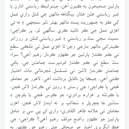
پارٽين صحيحون به ڪيون آهن. جيتوڻيڪ رياستي ادارن يا
غير رياستي هٿن هٿان بيگناهه ماڻهن جي قتل واري عمل
کي ڪو به جمهوريت پسند ماڻهو بهتر نٿو سمجهي ۽ نه ئي
اهڙي عمل جي ڪو تائيد ڪري سگهي ٿو. پر ڪراچيءَ
سميت سڄي سنڌ ۾ رياستي ۽ غير رياستي قتلن ۾ روزانو
ڪيترائي ماڻهو مارجي وڃن ٿا اهڙي عمل تي مُلڪي سطع
تي ڪم ڪندڙ پارٽين جو ڪهڙو ڪردار رهيو آهي؟ سواءِ
سنڌ سطع تي ڪم ڪندڙ قومپرست جماعتن جي، باقي
جماعتن ڪرندڙ لاشن تي مُسلسل مُجرماڻي ماٺ اختيار
ڪئي آهي. جيڪا پڻ ناقابلِ برداشت آهي. لاهور جو معاملو
هُجي يا ڪراچيءَ جي رستن ۽ روڊن تي ڪرندڙ لاش هُجن.
يا ڪوئٽه ۾ هزاره برادريءَ جو ڪوس هُجي يا بلوچن ۽
سنڌين جا چچريل ۽ سُڃاڻپ ۾ نه ايندڙ لاش هُجن. اهڙن
معاملن تي علامه طاهر القادريءَ واري اي پي سي ۾ شامل
پارٽين جو ڪهڙو واضع موقف رهيو آهي؟ ڪراچيءَ جي
هڪ انگريزي اخبار جو صحافي چئي رهيو هو. ڪنهن به