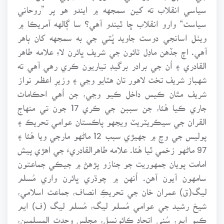
سياسي انقلاب ته کين سمجهه ۾ ايندو هو پر ”روحاني
سياست“ وارو انقلاب ڇا ٿيندو آهي؟ سا ڳالهه آمريڪا ۾
ويٺل اسانجي دوست جاويد ڀُٽي جي به سمجهه کان ٻاهر
آهي. اڄ جڏهن ماڊل ٽائون جي شريف ڀائرن لاءِ علامه طاهر
القادري ۽ اُن جي برادر برگيڊ تياريون ڪري رهي آهي ته
شهباز شريف تخت لاهور تان هٽايو وڃي ۽ وزيرِ اعظم نواز
شريف مٿان ڪيس داخل ڪيو وڃي، جن اُهي احڪامات
جاري ڪيا هُئا، جن سببن جي ڪري 17 جون تي منهاج
القران جي سيڪريٽريٽ ويجهو پاڪستان عوامي تحريڪ ۽
پوليس جي وچ ۾ جهيڙي سبب 12 ماڻهو مارجي ويا هُئا ۽
97 ماڻهو زخمي ٿيا هُئا. علامه طاهرالقادريءَ جي اهڙي پيش
امامت پويان جمهوريت جو جنازو پڙهڻ ۾ جيڪي جماعتون
سامهون آيون آهن. اُنهن ۾ چوڌري ڀائرن واري مُسلم
ليگ(ق) عمران خان جي تحريڪِ انصاف، جماعت اسلامي،
شيخ رشيد جي عوامي مُسلم ليگ، مُسلم ليگ (ف) ايم
ڪيو ايم، سُني اتحاد ڪائونسل، مجلس وحدت المسلمين،