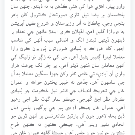
وارو پيار، اهڙي هوا کي هٿي ڪڏهن به نه ڏيندو، جنهن سان
پاڪستان ۾ پئدا ٿيل تازي صورتحال ڪنٽرول کان ٻاهر
بڻجي وڃي. ڇاڪاڻ ته اُتر وزيرستان ۾ شروع ڪيل آپريشن
جا دروازا کُليل آهن، لڏپلاڻ ڪري ايندڙ ماڻهن جي تعداد ۾
ڏينهون ڏينهن ٿيندڙ انگ ۾ اضافي سبب اُنهن کي مُناسب
اجهو، کاڌ خوراڪ ۽ بُنيادي ضرورتون پُوريون ڪرڻ وارا
معاملا ايترا ڳنڀير بڻيل آهن. جن کي نه رُڳو نوازليگ کي
اُنهن معاملن سان مُنهن ڏيڻو آهي. پر چار لک چوهٺ هزار
واري اُن آباديءَ تي خاص نظر رکڻ جهڙا سنگين معاملا به اُن
جي سامهون آهن. جڏهن ته خيبر پختون خواهه ۾ عمران
خان جي تحريڪِ انصاف جي قائم ٿيل حُڪومت جو بُنيادي
ڪردار نظر اچڻ گُهرجي. جيڪو تمام گهٽ نظر اچي رهيو
آهي. عمران خان جيڪو آءِ ڊي پيز جي پرگهور پاسي ڌيان
ڏيڻ بجاءِ لاهور جون آل پارٽيز ڪانفرنسن ۾ اُنهن ڌُرين جو
اتحادي بڻيو ويٺو آهي. جيڪي ڪنهن نه ڪنهن طرح
تڪڙين چونڊن جون حامي آهن. جيڪا ڳالهه عمران خان جي