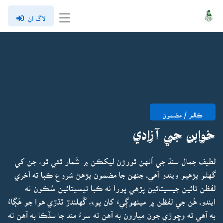
لاگ ان
ڪالم / مضمون
خوابن جي آزادي
لطيف جمال سنڌ جي اُنهن ٿورڙن ليکڪن ۾ شُمار ٿئي ٿو، جن کي
گهڻو پڙهيو ويندو آهي. جنهن جا مضمون پڙهڻ شروع ڪبا ته آخري
لفظن تائين جيسيتائين پڙهي پورا نه ڪبا تيسيتائين سُڪون نه
ايندو. هُن جي لفظن ۾ مينهوڳيءَ کان پوءِ، گُهلندڙ ٿڌڙي هوا جو هُڳاءُ
به آهي ته وڇوڙي جون ميارون به آهن ته سرءُ مند جا سڏڪا به آهن ته