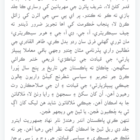
قدم کڻڻ لاءِ، شريف ڀائرن جي مهربانين کي وساري ڪا جلد
بازي ته ڪو نه ڪندو. پر اي پي سي جي اثرن کي زائل
ڪرڻ لاءِ پنجاب حُڪومت کي اها تجويز ضرور ڏيندو ته
چيف سيڪريٽري، آءِ جي، ڊي آءِ جي ۽ هوم سيڪريٽريءَ
مان ٿوري گهڻي فرق سان ردو بدل ڪري، طاهر القادري جي
مُطالبن واري پڌرنامي مٿان ڇنڊو وجهي باقي معاملا پيپلز
پارٽيءَ جي قيادت جي ٽياڪڙيءُ ذريعي ختم ڪرائي
سگهجن. ڇاڪاڻ ته پاڪستان جي تاريخ ۾ پنج سال پُورا
ڪرڻ جو تجربو ۽ سياسي شطرنج کيڏڻ واريون چالون
جيڪي پيپلزپارٽيءَ جي قيادت ۽ ان جي صلاحڪارن وٽ
رهيون آهن. اُن کان سکڻ ۽ سمجهڻ ۽ رايا وٺڻ لاءِ مُلاقاتن
جا به امڪان آهن. جيڪي مُلاقاتون شايد هن ليک کان اڳ
ٿي به چُڪيون هُجن. يا ٿيڻ جي ويجهو هُجن.
تنهن ڪري پاڪستان اندر رهندڙ نامِ نهاد جمهوريت ايترو
جلد ڊي ريل ٿيڻ جا امڪان گهٽ نظر اچي رهيا آهن. ڇو ته
مُلڪ جي عسڪري ۽ سياسي قيادتن جي وچ ۾ رُسي پرچڻ