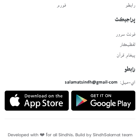
رابطو
فورم
پراجيڪٽ
فونٽ سرور
لفظيڪار
پيغامِ قرآن
رابطو
اي-ميل:
salamatsindh@gmail.com
Developed with ❤️ for all Sindhis. Build by
SindhSalamat
team