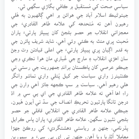
سياسي صحت کي مُستقبل ۾ ڪافي بگاڙي سگهي ٿي.
جيتوڻيڪ اسلام آباد جي هوائن ۾ اهي ڳالهيون به هُلي
رهيون آهن ته مُتحدهه کي علامه طاهر القادريءَ جي
معجزاتي انقلاب جو حصو بڻجڻ کان پيپلز پارٽيءَ پاران
مُحبت ڀري منٿ به ڪئي وئي آهي. شايد شريف ڀائرن جي
ٻه قدم اڳيان ڀري پيپلز پارٽيءَ جي اعلى قيادتن وٽ وڃڻ
سان اهڙي انقلاب ۽ مارچ جي غُباري مان هوا نڪري وڃي
جيڪو عرصي کان پاڪستان برانڊ جمهوريت جي رستي تي
ڪنٽينرز واري سياست جو کيل پُتلي واري تماشو وانگر
هلي رهيو آهي. سياست ۾ سڀ ڪجهه جائز آهي وارن جي
راءِ اها آهي ته علامه طاهر القادري جي اي پي سي ۾ اڌ
درجن ٽانگا پارٽيون تحريڪِ انصاف جي سڏ تي آيون هُيون.
جيڪي علامه طاهر القادري جي انقلابي قافلي جو حصو
بڻجي نٿيون سگهن. علامه طاهر القادريءَ پاران پاس ڪرايل
پڌرنامي، جنهن ۾ رياستي دهشتگرديءَ کي روڪڻ جهڙا
معاملا اُٿاريا ويا آهن. جنهن تي اي پي سيءَ ۾ سمورين