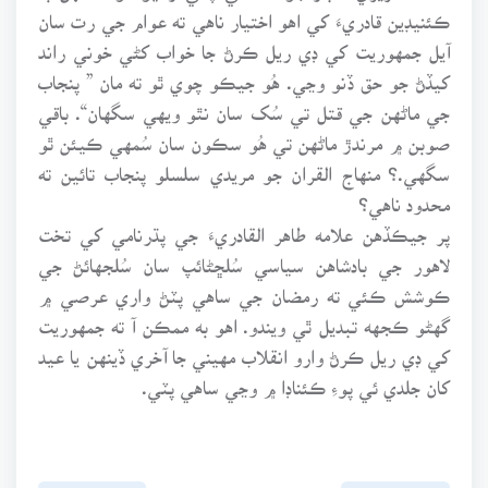
ڪئنيڊين قادريءَ کي اهو اختيار ناهي ته عوام جي رت سان
آيل جمهوريت کي ڊي ريل ڪرڻ جا خواب کڻي خوني راند
کيڏڻ جو حق ڏنو وڃي. هُو جيڪو چوي ٿو ته مان ” پنجاب
جي ماڻهن جي قتل تي سُک سان نٿو ويهي سگهان“. باقي
صوبن ۾ مرندڙ ماڻهن تي هُو سڪون سان سُمهي ڪيئن ٿو
سگهي.؟ منهاج القران جو مريدي سلسلو پنجاب تائين ته
محدود ناهي؟
پر جيڪڏهن علامه طاهر القادريءَ جي پڌرنامي کي تخت
لاهور جي بادشاهن سياسي سُلڇڻائپ سان سُلجهائڻ جي
ڪوشش ڪئي ته رمضان جي ساهي پٽڻ واري عرصي ۾
گهڻو ڪجهه تبديل ٿي ويندو. اهو به ممڪن آ ته جمهوريت
کي ڊي ريل ڪرڻ وارو انقلاب مهيني جا آخري ڏينهن يا عيد
کان جلدي ئي پوءِ ڪئناڊا ۾ وڃي ساهي پٽي.