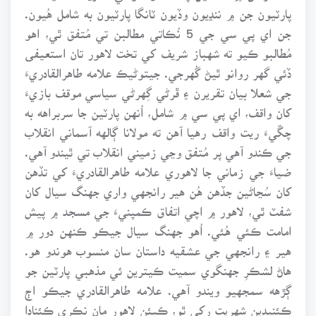
پارٽيون جن ۾ ننڍيون وڏيون ٽانگا پارٽيون به شامل هُيون.
جن اي پي سي جي 5 نُڪاتي مطالبن تي مُتفق ٿي، اهو
مُطالبو ڪيو ته شهباز شريف کي تخت لاهور تان استعيفى
ڏئي گهر روانو ٿيڻ گُهرجي. جيتوڻيڪ علامه طاهرالقادريءَ
جي شعلا بيان تقريرن ۽ ڦرڻي گِهرڻي سياسي موقف بازيءَ
کان واقف، اي پي سي ۾ شامل، اُنهن پارٽين جا سربراهه به
چڱيءَ ريت واقف رهيا آهن ته مولانا ڳالهه آسماني انقلاب
جي ڪندو آهي پر مُتفق وڃي زميني انقلاب تي ٿيندو آهي.
ضياءَ جي زماني جا لاهوري علامه طاهرالقادريءَ کي تڏهن
کان سُڃاڻين جڏهن هُن هير رانجهي واري جهنگ سيال کان
شفٽ ٿي، لاهور ۾ اچي اتفاق ڪمپنيءَ جي مسجد ۾ پيش
امامت ڪئي هُئي. اُهو جهنگ سيال جيڪو ڪنهن دور ۾
هير ۽ رانجهي جي عشقيه داستان سان منسوب هوندو هو.
هاڻ لشڪرِ جهنگوي سميت ڪيترين ئي مذهبي پارٽين جو
ڳڙهه سمجهيو ويندو آهي. علامه طاهرالقادري جيڪو اڄ
ڪئنيڊين شهريت رکي ٿو، ڪيئن لاهور مان نڪري ڪئناڊا