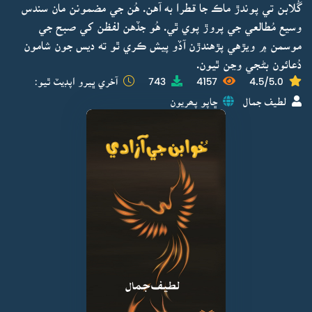
گُلابن تي پوندڙ ماڪ جا قطرا به آهن. هُن جي مضمونن مان سندس
وسيع مُطالعي جي پروڙ پوي ٿي. هُو جڏهن لفظن کي صبح جي
موسمن ۾ ويڙهي پڙهندڙن آڏو پيش ڪري ٿو ته ديس جون شامون
دُعائون بڻجي وڃن ٿيون.
4.5/5.0
4157
743
آخري ڀيرو اپڊيٽ ٿيو:
لطيف جمال
ڇاپو پھريون