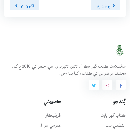
پويون پَنو
اڳيون پنو
سنڌسلامت ڪتاب گهر ھڪ آن لائين لائبريري آھي، جنھن تي 2010ع کان
مختلف موضوعن تي ڪتاب رکيا پيا وڃن.
ڳنڍجو
ڪميونٽي
ڪتاب گهر بابت
طريقيڪار
انتظامي سَٿ
عمومي سوال