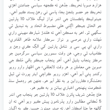
هزاره صوبا تحريڪ. جڏهن ته ڪجهه سياسي جماعتن اهڙي
تحريڪ جو حصو بڻجڻ بجاءِ پاسي تي رهڻ پسند ڪيو آهي.
جيتوڻيڪ پاڪستان جي اندر نواز ليگ خلاف 10 پارٽين
جو الحاق جيڪو اڳتي هلي مضبوط اتحاد ۾ به تبديل ٿي
سگهي ٿو. اهو به ممڪن آهي ته هلندڙ مُبارڪ مهيني واري
مُهلت واري عرصي ۾ نواز سرڪار علامه طاهر القادريءَ
واري اي پي سي ۾ شامل پارٽين کي الڳ ڪري وڃڻ ۾
ڪامياب ٿي وڃي. هن وقت سمورين سياسي سرگرمين جو
مرڪز پنجاب بڻيل آهي. اُهو پنجاب جيڪو باقي مُلڪ جي
صوبن جي معاملن ۾ هر وقت لاتعلقيءَ جي اظهار وارو رويو
رکندو پئي آيو آهي. اهڙو رويو ڪراچي ايئر پورٽ تي ٿيل
دهشتگرد ڪاررواين ۾ به نظر آيو هو. جنهن جو ردِعمل سنڌ
حُڪومت پنهنجي اخباري بيانن ۾ به ڪيو هو.
هاڻ جڏهن شريف ڀائرن خلاف 10 پارٽين جو پنجاب جي اندر
5 نُڪاتي مطالبن وارو پڌرنامون پيش ڪيو ويو آهي ته ان
ڳالهه جا چِٽا امڪان آهن ته صدر ممنون حسين ڪو به اڳيان