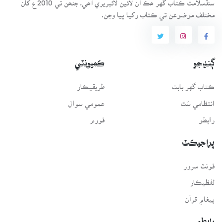
مختلف موضوعن تي ڪتاب رکيا پيا وڃن.
ڳنڍجو
ڪميونٽي
ڪتاب گهر بابت
طريقيڪار
انتظامي سَٿ
عمومي سوال
رابطو
فورم
پراجيڪٽ
فونٽ سرور
لفظيڪار
پيغامِ قرآن