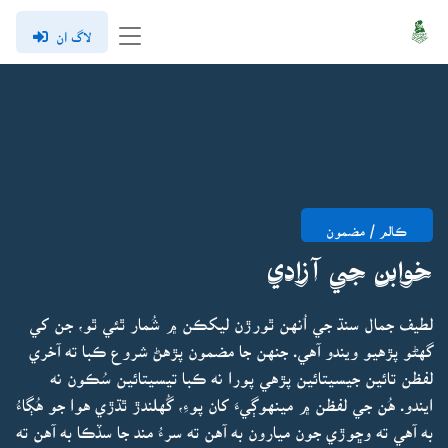
لاگ ان
ڪالم / مضمون
خوابن جي آزادي
لطيف جمال سنڌ جي اُنهن ٿورڙن ليکڪن ۾ شُمار ٿئي ٿو، جن کي
گهڻو پڙهيو ويندو آهي. جنهن جا مضمون پڙهڻ شروع ڪبا ته آخري
لفظن تائين جيسيتائين پڙهي پورا نه ڪبا تيسيتائين سُڪون نه
ايندو. هُن جي لفظن ۾ مينهوڳيءَ کان پوءِ، گُهلندڙ ٿڌڙي هوا جو هُڳاءُ
به آهي ته وڇوڙي جون ميارون به آهن ته سرءُ مند جا سڏڪا به آهن ته