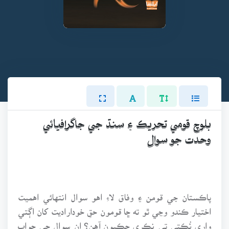
بلوچ قومي تحريڪ ۽ سنڌ جي جاگرافيائي
وحدت جو سوال
پاڪستان جي قومن ۽ وفاق لاءِ اهو سوال انتهائي اهميت
اختيار ڪندو وڃي ٿو ته ڇا قومون حقِ خوداراديت کان اڳتي
واري نُڪتي تي نڪري چڪيون آهن؟ ان سوال جي جواب