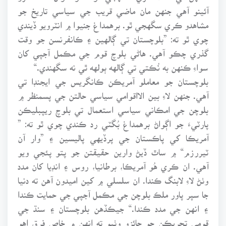
آئينو آهي جنهن مان ماضي قريب جي سياسي تاريخ جو
مشاهدو ڪري سگهجي ٿو. برهمداغ جنيوا ۾ انٽرويو ڏيندي
چوي ٿو ته: ”بلوچستان تي ڳالهين ۽ ڪانفرنسن جو وقت
گذري چڪو آهي. هاڻي بلوچ قوم جي مڪمل آجپي کان
سواءِ ڪنهن به نُڪتي تي ڳالهه ٻولهه ٿي نه سگهندي.“
بلوچستان جو معاملو آمريڪن ڪانگريس جي ايجنڊا تي
آهي. جنهن لاءِ بين الااقوامي سياسي حالتن جي پسمنظر ۾
بلوچن جي امڪاني سياسي استعمال تي بلوچ ريپبليڪن
پارٽيءَ جو اڳواڻ برهمداغ بُگٽي رد ڪندي چوي ٿو ته: ”
آمريڪا کي پاڪستان جي پرڏيهي پاليسين ۽ ”وار آن
ٽيررزم“ ۾ ساٿ ڏيڻ وارين حقيقتن جو پتو پئجي ويو
آهي. ان ڪري هُو آمريڪا، برطانيا، روس ۽ انڊيا کان مدد
وٺڻ لاءِ لابنگ ڪندا. ان سلسلي ۾ کين اميدون آهن ته دنيا
جا سپر پاور ملڪ بلوچن جي مڪمل آجپي جي حمايت ڪندا
۽ انهن جي مدد ڪندا.“ جيڪڏهن بلوچستان ۽ سنڌ جي
قومي تحريڪن جو جائزو وٺبو ته انهن ۾ خاص فرق اهو