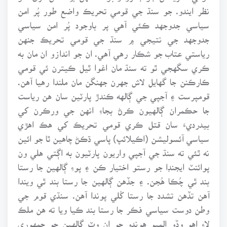
نظر ايندو. جو سنڌ جي قومي تحريڪ واضع طور پُر امن
سياسي جدوجهد ڪئي آهي پر باوجود پُر امن سياسي
جدوجهد جي نتيجي ۾ سنڌ جي قومي تحريڪ جنهن
رياستي عتاب جو شڪار رهي آهي. ان جو اندازو ان مان به
ڪري سگهجي ٿو ته سنڌ مان اغوا ٿيل ڪيترن ئي قومي
ڪارڪنن جا گهايل لاش جهرن جهنگن مان ملندا رهيا آهن.
قومپرست ۽ آجپي جي ڳالهه ڪندڙ پارٽين سان هن رياست
جا حڪمران ڳالهيون ڪرڻ بجاءِ انهن جي ورڪرن کي
بيدرديءَ سان قتل ڪري قومي تحريڪ کي هڪ اهڙي
سياسي آئسوليشن (اڪيلائپ) پاسي ڌڪڻ چاهين ٿا جو ائين
نه ٿئي ته سنڌ جي آجپي واريون پارٽيون به اڳتي هلي ون
پوائنٽ ايجنڊا جو رستو اختيار ڪن ۽ پوءِ ڳالهين جا رستا
بند ٿي چُڪا هُجن. ۽ جڏهن ڳالهين جا رستا بند ٿي ويندا
آهن تڏهن تشدد جا رستا کُلي پوندا آهن. سنڌي قوم جي
وطن دوست سياسي فڪر جا رستا بند ڪيا ويا ته هن ملڪ
لاءِ اهو وڏو الميو هوندو جو ان وٽ ڳالهين جو جمهوري