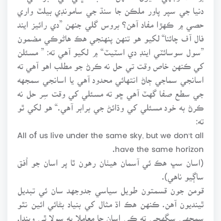
دنيا جي سپر پاور ملڪن جا سنڌ جي سامونڊي بيلٽ واري
حصي ۾ ڪهڙا مفاد آهن؟ بروس گلي جنهن ”دي رائيز ايند
فال آف چائنا“ لکيو هو تنهن پنهنجي هڪ هاڻوڪي مضمون
”سول سوسائٽي اينڊ دي اسٽيٽ“ ۾ لکيو آهي ته: ” مسئلن
کي ڪنهن خاص وقت تي حل نه ڪرڻ جو مطلب اهو آهي ته
اسانجي سماجي ڄاڻ انتهائي محدود آهي يا اسانجي سمجهه
جي سطع صفا گهٽ آهي ڇو ته مسئلي کي وقت سِر حل نه
ڪرڻ به خود مسئلي کي وڌائڻ جي برابر آهي.“ هو لکي ٿو
ته:
All of us live under the same sky, but we don't all
have the same horizon.
(اسان سڀ هڪ ئي آسمان هيٺان رهون ٿا پر اسان جو اُفق
ساڳيو ناهي).
قومن جون قسمتون طويل سياسي جدوجهد سان ئي تبديل
ٿينديون آهن. ڪنهن هڪ اڌ مثال کي بنياد بڻائي ائين نٿو
سمجهي سگهجي ته ڪي اسان جا معاملا به سولا ٿي ويندا.