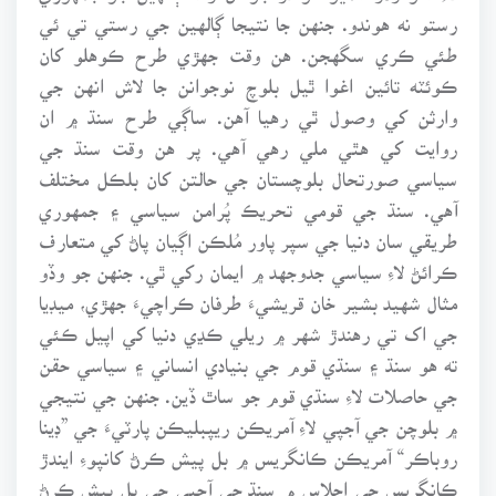
رستو نه هوندو. جنهن جا نتيجا ڳالهين جي رستي تي ئي
طئي ڪري سگهجن. هن وقت جهڙي طرح ڪوهلو کان
ڪوئٽه تائين اغوا ٿيل بلوچ نوجوانن جا لاش انهن جي
وارثن کي وصول ٿي رهيا آهن. ساڳي طرح سنڌ ۾ ان
روايت کي هٿي ملي رهي آهي. پر هن وقت سنڌ جي
سياسي صورتحال بلوچستان جي حالتن کان بلڪل مختلف
آهي. سنڌ جي قومي تحريڪ پُرامن سياسي ۽ جمهوري
طريقي سان دنيا جي سپر پاور مُلڪن اڳيان پاڻ کي متعارف
ڪرائڻ لاءِ سياسي جدوجهد ۾ ايمان رکي ٿي. جنهن جو وڏو
مثال شهيد بشير خان قريشيءَ طرفان ڪراچيءَ جهڙي، ميڊيا
جي اک تي رهندڙ شهر ۾ ريلي ڪڍي دنيا کي اپيل ڪئي
ته هو سنڌ ۽ سنڌي قوم جي بنيادي انساني ۽ سياسي حقن
جي حاصلات لاءِ سنڌي قوم جو ساٿ ڏين. جنهن جي نتيجي
۾ بلوچن جي آجپي لاءِ آمريڪن ريپبليڪن پارٽيءَ جي ”ڊينا
روباڪر“ آمريڪن ڪانگريس ۾ بل پيش ڪرڻ کانپوءِ ايندڙ
ڪانگريس جي اجلاس ۾ سنڌ جي آجپي جي بل پيش ڪرڻ