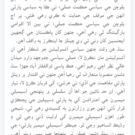
بلوچن جي سياسي حڪمت عمليءَ تي ڪا به سياسي پارٽي
انهن جي موقف جي حمايت نه ڪري رهي هُئي. پر اڄ
بلوچن جي سياسي حڪمت عمليءَ تي بين الا اقوامي
بارگيننگ ٿي رهي آهي. جنهن کان پاڪستان جي ڳجهين
ايجنسين کان وٺي ٽي وي چينلز جا اينڪرز به واقف آهن.
سنڌ هن وقت جنهن سياسي آئسوليشن جو شڪار آهي ان
آئسوليشن مان نڪرڻ لاءِ عملي سياسي جدوجهد وارو ميدان
خالي نظر اچي رهيو آهي. هڪ پاسي ذوالفقار آباد جهڙا سنڌ
دشمن منصوبا متعارف ٿي رهيا آهن جنهن تي اقتدار ۾ ويٺل
پارٽي مفاهمت جي اڏيءَ تي هرشيءِ کي قربان ڪرڻ لاءِ تيار
آهي. ان حد تائين جو اها اُن سلسلي ۾ پنهنجي اسيمبلي
ميمبرن جي اعتراضن کي به پارٽي ڊسيپلين جي ڀڃڪڙي
قرار ڏئي انهن جون وزارتون به کسيندي رهي ٿي. نتيجي
طور اهڙن اسيمبلي ميمبرن کي اوليت ڏني وڃي ٿي ۽
وڌيڪ اتساهيو وڃي ٿو، جيڪو اسيمبلي ميمبر پارٽيءَ جي
سمورن سنڌ دشمن عملن تي پنهنجا چپ سبي ويٺو آهي.