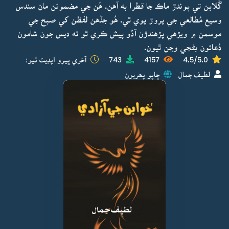
گُلابن تي پوندڙ ماڪ جا قطرا به آهن. هُن جي مضمونن مان سندس
وسيع مُطالعي جي پروڙ پوي ٿي. هُو جڏهن لفظن کي صبح جي
موسمن ۾ ويڙهي پڙهندڙن آڏو پيش ڪري ٿو ته ديس جون شامون
دُعائون بڻجي وڃن ٿيون.
4.5/5.0
4157
743
آخري ڀيرو اپڊيٽ ٿيو:
لطيف جمال
ڇاپو پھريون