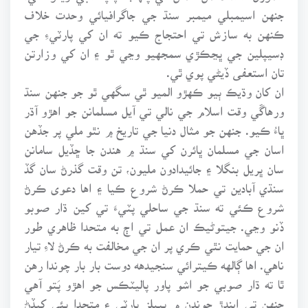
جنهن اسيمبلي ميمبر سنڌ جي جاگرافيائي وحدت خلاف
ڪنهن به سازش تي احتجاج ڪيو ته ان کي پارٽيءِ جي
ڊسيپلين جي ڀڃڪڙي سمجهيو وڃي ٿو ۽ ان کي وزارتن
تان استعفى ڏيڻي پوي ٿي.
ان کان وڌيڪ ٻيو ڪهڙو الميو ٿي سگهي ٿو جو جنهن سنڌ
ورهاڱي وقت اسلام جي نالي تي آيل مسلمانن جو اهڙو آڌر
ڀاءُ ڪيو. جنهن جو مثال دنيا جي تاريخ ۾ نٿو ملي پر جڏهن
اسان جي مسلمان ڀائرن کي سنڌ ۾ هندن جا ڇڏيل سامانن
سان ڀريل بنگلا ۽ جائيدادون مليون، تن وقت گذرڻ سان گڏ
سنڌي آبادين تي حملا ڪرڻ شروع ڪيا ۽ اها دعوى ڪرڻ
شروع ڪئي ته سنڌ جي ساحلي پٽيءَ تي کين ڌار صوبو
ڏنو وڃي. جيتوڻيڪ ان عمل تي اڄ به متحدا ظاهري طور
ان جي حمايت نٿي ڪري پر ان جي مخالفت به ڪرڻ لاءِ تيار
ناهي. اها ڳالهه ڪيترائي سنجيدهه دوست بار بار چوندا رهن
ٿا ته ڌار صوبي جو اشو پاور پاليٽڪس جو اهڙو پَتو آهي
جنهن تي ايندڙ چونڊن ۾ پيپلز پارٽي ۽ متحدا ٻئي کيڏڻ