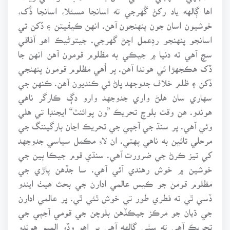
اها ڳالهه ياد رکڻ گُهرجي ته اسانجا مسئلا، اسانجا ڏُک،
خوشيون اسان جون پنهنجون آهن. انهن ڪيفيتن ۽ ڏکن تي
اسانجو پنهنجو ردِعمل اچڻ گهرجي. جيتوڻيڪ اهو آفاقي
سچ آهي ته دنيا ۾ جيڪي به مظلوم قومون آهن انهن جا
ڏک هڪجهڙا ئي هوندا آهن. پر اُهي مظلوم قومون پنهنجي
ڏکن ۽ ظلم خلاف جدوجهد پاڻ ئي ڪنديون آهن. ڪنهن جي
سهاري سان هلڻ واري جدوجهد وارو دڳ ڪارگر ناهي
هوندو. هن وقت بلوچ تحريڪ ”ون پوائنٽ“ ايجنڊا تي هلي
وئي آهي. پر سنڌ جي آجپي جي تحريڪ اڃان بارگيننگ جي
مرحلي تائين به ناهي پهتي. ان لاءِ مڪمل سياسي جدوجهد
کي تيز ڪرڻ جي ضرورت آهي. سنڌي قوم جيڪا ٻين جي
خوشين ۾ خوش رهندي آئي آهي. سا جڏهن پاڙي جي
مظلوم قومن جو ڪيس عالمي ادارن جي بحث هيٺ ايندو
ڏسي ٿي ته فطري طور تي خوش ٿئي ٿي. پر عالمي ادارن
جي ڌيان جو مرڪز جيڪڏهن بلوچن جي قومي آجپي جي
تحريڪ آهي ته سٺي ڳالهه آهي پر اهو وڏو الميو هوندو