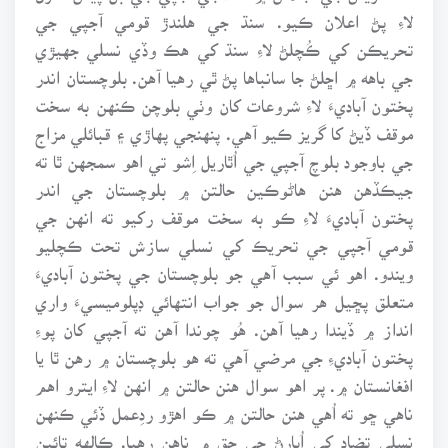
لاءِ پڻ اعلان ڪيو. سنڌ جي هلندڙ قومي آجپي جي
تحريڪن کي ڪُچلڻ لاءِ سنڌ کي هڪ وڏي نسلي جهيڙي
جي باهه ۾ اڇلڻ جا سانباها پڻ ٿي رهيا آهن. بلوچستان اندر
پختون آباديءَ لاءِ شروعات کان وٺي بلوچن ڪنهن به سخت
موقف ڏيڻ کا گريز ڪيو آهي. پنهنجي پهاڙي ۽ قبائلي مزاج
جي باوجود بلوچ آجپي جي اُٿاريل اِشو تي اهو سمجهن ٿا ته
جيڪڏهن هنن هاڻوڪين حالتن ۾ بلوچستان جي اندر
پختون آباديءَ لاءِ ڪو به سخت موقف رکيو ته انهن جي
قومي آجپي جي تحريڪ کي نسلي سازش تحت ڪچليو
ويندو. اهو ئي سبب آهي جو بلوچستان جي پختون آباديءَ
متعلق پڇيل هر سوال جو جواب انتهائي ڊپلوميسيءَ واري
انداز ۾ ڏيندا رهيا آهن. هُو چوندا آهن ته آجپي کان پوءِ
پختون آباديءِ جي مرضي آهي ته هو بلوچستان ۾ رهن ٿا يا
افغانستان ۾. پر اهو سوال هنن حالتن ۾ انهن لاءِ ايترو اهم
ناهي ڇو ته اُهي هنن حالتن ۾ ڪو اهڙو ردِعمل ڏئي ڪنهن
نسلي تضاد کي اُڀارڻ جي حق ۾ ناهن رهيا. ڪالهه تائين