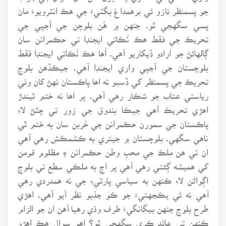
جو پسمنظر تازو ئي برهمداغ بگٽيءَ جي هڪ انٽرويوءَ مان
پسي سگهجي ٿو. جنهن ۾ هُن بلوچن جي آجپي جي
تحريڪ جي فقط هڪ نُڪاتي ايجنڊا تي حڪمرانن سان
ڳالهائڻ جو ارادو ڏيکاريو آهي. اُها هڪ نُڪاتي ايجنڊا فقط
بلوچستان جي آجپي واري ايجنڊا آهي. جيڪڏهن بلوچ
تحريڪ جي پسمنظر کي ڏسبو ته اھا پاڪستان ٺهڻ کان وٺي
رياستي عتاب جو شڪار رهي آهي. پر اها نه ختم ٿيندڙ
اهڙي تحريڪ آهي جيڪا بندوق جي زور تي چٿڻ لاءِ
پاڪستان جي سمورن حڪمرانن جي حُربن سان به ختم ٿي
ناهي سگهي. بلوچستان ۾ جيتري به ڪشمڪش رهي آهي
ان تي هن ملڪ جي محبِ وطن حڪمرانن ۽ مظلوم قومن
کي هميشه ڳڻتي رهي آهي پر اڄ به ملڪي سطع تي بلوچ
اڳواڻن لاءِ ڪنهن به سياسي پارٽيءِ جي نه همدردي رهي
آهي نه ئي يڪجهتيءَ جو ڪو جذبو نظر آيو آهي. اهڙي
طرح بلوچ جنهن بيگانگيءَ طرف وڌي رهيا آهن ان جو الزام
ڪنهن تي عائد ڪري سگهجي ٿو؟ اهو سوال هڪ اهڙو