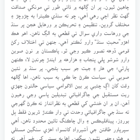
چاهين ٿيون. پر ان ڳالهه ۾ ذاتي طور تي مونکي صداقت
گهٽ نظر اچي رهي آهي. ڇو ته سنڌي ڪيترا به ڇڙوڇڙ ۽
مختلف گروپن، تنظيمن ۽ تحريڪن ۾ ورهايل هجن پر سنڌ
جي ورهاست واري سوال تي قطعي به الڳ ناهن. اهو هڪ
اهڙو”محبتِ سنڌ“ وارو نُڪتو آهي. جنهن تي اختلاف رکڻ
قومي ڏوهه تصور ڪيو وڃي ٿو. پاڪستان ۾ نون صوبن
وارو شوشو ڀلي پنجاب ۽ هزارهه ۾ ايندڙ چونڊن لاءِ ڪنهن
پارٽيءَ جي هار ۽ جيت جو سبب بڻجي. پر سنڌ ۾ نئين
صوبي تي سياست ڪرڻ جا ڪي به سبب ناهن. اها ڳالهه
وقت کان اڳ چئبي پر بين الاقوامي سياسي حالتون جهڙي
ريت مستقبل جي جاگرافيائي تبديلين پاسي وڃي رهيون
آهن، ان ۾ ان خدشي کي قطعي به نظرانداز نه ڪرڻ گهرجي
ته سنڌ جي جاگرافيائي وحدت تي وار ڪندڙ ڌريون فقط بِل
بورڊز، پينافليڪس ۽ وال چاڪنگ تائين محدود ناهن. اُهي
سپرپاور طاقتن جي آشيرواد کانسواءِ اهڙي سنگين مسئلي
۾ هٿ وجهي نٿيون سگهن. اها به سڀني کي خبر آهي ته