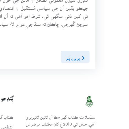
جيڪو يقين اُن جي سياسي مُستقبل ۽ اقتصاد
ئي کين ڏئي سگهي ٿي. شرط اِهو آهي ته اُن ات
سوچڻ گُهرجي. ڇاڪاڻ ته سنڌ جي عوام لاءِ سياس
پويون پَنو
ڳنڍجو
سنڌسلامت ڪتاب گهر ھڪ آن لائين لائبريري
ڪتاب گهر
آھي، جنھن تي 2010ع کان مختلف موضوعن
انتظامي 