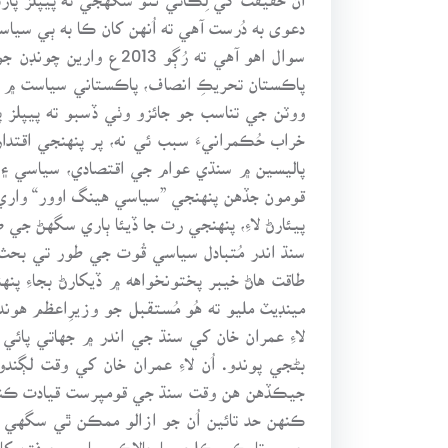
دعوى به دُرست آهي ته اُنهن کان ڪا به ٻي سياس
سوال اهو آهي ته رُڳو
پاڪستان تحريڪِ انصاف، پاڪستاني سياست ۾ ٽين 
ووٽن جي تناسب جو جائزو وٺي ڏسبو ته پيپلز پا
خراب حُڪمرانيءَ سبب ئي نه، پر پنهنجي اقتد
پاليسين ۾ سنڌي عوام جي اقتصادي، سياسي ۽ س
قومون جڏهن پنهنجي ”سياسي هينگ اوور“ واري د
پيئارڻ لاءِ، پنهنجي رت جا ڏيئا ٻاري سگهڻ جي
سنڌ اندر مُتبادل سياسي قُوت جي طور تي بحث
طاقت هاڻ خيبر پختونخواهه ۾ ڏيکارڻ بجاءِ پ
مينڊيٽ مليو ته هُو مُستقبل جو وزيرِاعظم هون
لاءِ عمران خان کي سنڌ جي اندر ۾ جهاتي پائي
بڻجي پوندو. اُن لاءِ عمران خان کي وقت لڳ
جيڪڏهن هن وقت سنڌ جي قومپرست قيادت ڪنهن
ڪنهن حد تائين اُن جو ازالو ممڪن ٿي سگهي
جي ڀوتارڪي ڪلچر يا چالاڪ سياسي حرفتن کان 