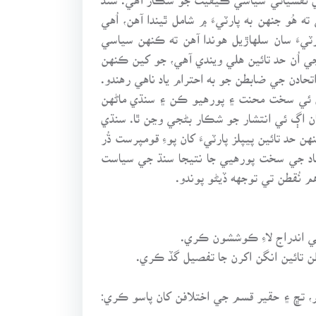
ُو جنهن به پارٽيءَ ۾ شامل ٿيندا آهن، اُهي
ٽيءَ سان سلهاڙيل هوندا آهن ته ڪنهن سياسي
جي اُن حد تائين هلي ويندي آهي، جو کين ڪنهن
حادن جي ضابطن جو به احترام ياد ناهي رهندو.
ن ئي سخت محنت ۽ پورهيو ڪن ۽ سنڌي ماڻهن
 کان اڳ ئي انتشار جو شڪار بڻجي وڃن ٿا. سنڌي
د تائين پيپلز پارٽيءَ کان پوءِ قومپرست ڌُر
حاد جي سخت پورهيي جا نتيجا سنڌ جي سياست
م نُقطن تي توجهه ڏيڻو پوندو.
اطر، تڇ ۽ حقير قسم جي اختلافن کان پاسو ڪري: