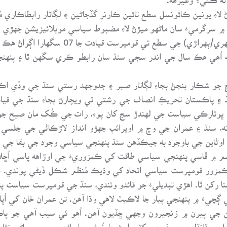
 اُهي هڪ سال جي اندر سڄي سنڌ سان رابطو ڪري سگهن ٿا ۽ پنهنجي
الچ جو شڪار بنجڻ بجاءِ لڳاتار صبر ۽ جدوجهد رستي سنڌ جي وڏي ا
نڌ ۽ پاڪستان تحريڪِ انصاف جي رشتي تي ويچارڻ بجاءِ سنڌ جي قي
 ڀوتارڪي سياست جي لهندڙ سج کان پوءِ، رات جي ڪُک مان صبح 
، سنڌ ۽ عمران جي وچ ۾ اوپرائپ جهڙو انداز لاڙڪاڻي جي جلسي ۾ 
اد اوڻاين جي باوجود به جيڪڏهن سنڌ پنهنجي سياسي وجود جي بقا جي و
 ڦاسي پنهنجي سياسي طاقت کي ڪمزوريءَ جي اوڙاهه پاسي اُڇلائ
 ڪمزور قومپرست سياسي اتحاد کي وڌيڪ مُنظم شڪل ڏيڻي پوندي. ڇ
تمنا رکن ٿا. اهڙي تبديليءَ جو فائدو وٺندي، سنڌ جي قومپرست سياست
ڳچيءَ ۾ پنهنجي پيار جا لاڪيٽ لاهي وڌا آهن. تن عمران خان کي اُڀار
 جي پيرن ۾ زنجيرون وجهي ڇڏيون آهن. اُهو ئي سبب آهي جو پاڪ
ل ۾ ڌانڌلين جي ذريعي کٽي اچڻ جا خُواب ساڀيائن جي سيج ماڻي نٿا