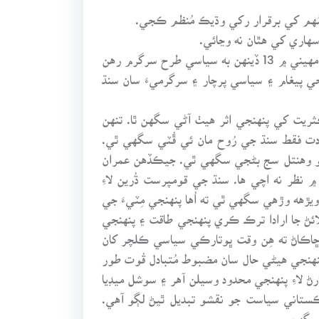
8 . سنڌ جي لڳ ڀڳ 1100 يونين ڪائونسلن (شهري/ٻهراڙي) جي سطع تي قومپرست قيادت جا 07 سگهارا اڳواڻ هڪ مهيني ۾ 13 ڏينهن به سياسي طرح سرگرم رهن
 پيغام ۽ سياسي پرچار ۽ سرگرميءَ سان سنڌ
ڪثريت کي پنهنجي اثر هيٺ آڻي سگهن ٿا. تنهن
ادت فقط سنڌ جي رُوح مان ئي ڦُٽي سگهي ٿي.
جو وهنتل سج بڻجي سگهي ٿي. جيڪڏهن عمران
نظر نه اچي ها. سنڌ جي قومپرست ڌُرين لاءِ
يڙهه وڙهي سگهي ٿي ته اُها پنهنجي مِٽيءَ جي
ڻ جا ارادا ترڪ ڪري پنهنجي طاقت ۽ پنهنجي
اڪاڻ ته هِن وقت ڀوتارڪي سياسي ڪلچر کان
 پنهنجي هيڻي حال سان مضبوط مُتبادل قُوت طور
ڻ لاءِ پنهنجي محدود وسيلن آهر ۽ سوشل ميڊيا
ستاني سياست جو نقشو تبديل ٿيڻ لڳو آهي.
 سگهن.