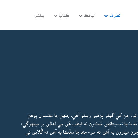
تعارف
ليکڪ
ڪِتابَ
پبلشر
ٿو، جن کي گهڻو پڙهيو ويندو آهي. جنهن جا مضمون پڙهڻ
ه ڪبا تيسيتائين سُڪون نه ايندو. هُن جي لفظن ۾ مينهوڳيءَ
جون ميارون به آهن ته سرءُ مند جا سڏڪا به آهن ته گُلابن تي