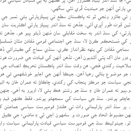
ي پارٽي اُنهن جو مينڊيٽ ڦُري نٿي سگهي.
 2013ع وارين چونڊن جو ئي جائزو وٺجي ٿو ته پاڪستان سطع تي پيپلزپارٽي ٻئ
قُوت طور اُڀري آئي. جڏهن ته سنڌ اندر پيپلز پارٽي اڪثريت سان کٽي
رٽيءَ کي سنڌ اندر به سخت مُقابلي سان مُنهن ڏيڻو پيو هو. جڏهن ته
ار کي مُستحڪم ڪرڻ لاءِ سنڌ جي اجتماعي قومي مُفادن مٿان مُس
ماجي مُفادن کي بنهه نظرانداز ڪري، سنڌي سماج کي ڪيترائي ڏهاڪ
ور مان اک پٽي اُٿنديون آهن. تڏهن اُنهن کي قيادت جي ضرورت هون
 صلاحيت رکندي هُجي. هن وقت سنڌ اندر پاڪستان تحريڪِ انصاف جي اڳ
 جو موضوع بنائي رهيا آهن. جيڪا اُنهن جي اجايو خوشفهمي ئي ه
نهنجي سياست جو مرڪز پنجاب کي رکندي. ڇاڪاڻ ته عمران خان به 
دو.ٻيو ته عمران خان ۽ سنڌ جو رشتو هڪ ٻئي لاءِ اوپرو به آهي. جن
 جاچڻو پوندو. سنڌ جي سياست کي سمجهڻو پوندو. فقط ڪنهن فيڊ بيڪ
ندو. پر سنڌ اندر پارليماني واٽ تي هلندڙ قومپرست سياسي جماعت
 مضبوط اتحاد جي صورت ۾ سامهون اچي ٿي ۽ ماضيءَ جي ڪيل غل
 ٿو. جيتوڻيڪ سنڌ جي قومپرست سياسي قيادت پارليماني سياست وا
بنهه اڻواقف بڻيل آهي. يا اُن جي سامهون پاڻ کي حقير سمجهڻ و