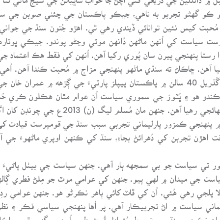
 ڪو گهڻو تجربو به ناهي، جيڪو پاڪستان جي چئني صوبن جي سيا
بت کيس نئين توانائي ڏيندي رهي ٿي. اهڙو جُنون سنڌ جي جوانيءَ
ت سياست کي اُنهن ماڻهن ڏانهن موٽي وڃڻو پوندو. جيڪي ڀوتارڪي 
 سمورا رستا پنهنجي پيرن سان پُوري رکيا آهن. اُنهن کي فقط هڪ اعتم
يا آهن. ڇاڪاڻ ته سنڌي ماڻهو پنهنجي مزاج ۾ مُحبت ڪندا آهن. اُهي
پلاندن ۾ وفا جا وچن ويڙهي رکندا آهن. ليڪن گُذريل 40 سالن ۾ پاڪستان پيپلز پارٽيءَ 
 ڪندو هو ۽ ڀُٽوز جي سموري سياست اُن عوام مٿان هڪلون ڪري حُڪ
عشق جا اثر ڏيئي جي آخري روشنيءَ وانگر مُرج
هن ۾ پنهنجي ڪمزور پارليماني تجربي سبب سنڌ جي قومپرست قيادت ک
قت اهڙن تجربن کي دُهرائڻ بجاءِ، سنڌ کي ڪنهن اوپري ماڻهوءَ جي آ
دي طور تي سياست جو بي سمجهه ٻار آهي. جنهن سياست جي بيٺل پاڻيءَ
است جي ميدان ۾ لهي پيو. جنهن کي عوامي موٽ جو مِلڻ فطري ڳال
ا پلجي رهي هُئي. اُن کي ڦاٽ کائي ٻاهر نڪرڻو هو. جنهن عوامي 
ماني سياست ۾ اڻ تجربيڪار آهي. پر اُها پنهنجي سياسي فڪر ۽ نظ
مان نِڪري، سنڌ ۾ مضبوط مُتبادل قُوت طور اُڀري سگهي ٿي. ڇاڪ