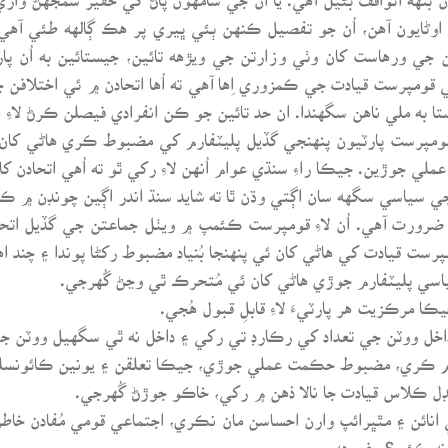
يون آهن، اُن جو تفصيل ڪنهن ٻئي ڀيري پر هڪ ڳالهه طئي آهي ته ه
جي ورهاست کان وٺي وزارتن جي ويڙهه تائين، جيستائين به اُن پار
قومپرست قيادت جي ڪمزوري اِها آهي ته اُها اتحادن ۾ ئي اختلافن 
به ملي ناهن سگهندا. ان حد تائين جو ڪن انفرادي فيصلن ڪرڻ لاءِ ات
ومپرست پارٽيون پنهنجي گڏيل پليٽفارم کي مضبوط ڪري هاڻي کا
ملي جوڙين. جيڪا راءِ سنڌي عوام اُنهن لاءِ رکي ٿو ته اُهي اتحادن
 سياسي سگهه سان اڳتي وڌن ٿا ته شايد سنڌ اندر اڳين چونڊن ۾ ڪنهن ح
ضرورت آهي. اُن لاءِ قومپرست ڪئمپ ۾ ويٺل جماعتن جي گڏيل ات
پرست قيادت کي هاڻي کان ئي پنهنجا بُنياد مضبوط رکڻا پوندا ۽ چند اه
 جي انائن ۽ مٿڀرائپ وارن احساسن مان نڪري، اجتماعي قومي مُفادن خ
 نه ڪئي؟ وغيرهه.