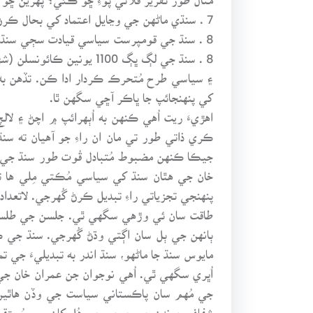
7 . سنڌي ماڻهن جي وڃايل اعتماد کي بحال ڪرڻ لاءِ يونين ڪائونسل سطع تائين ڪارنر گڏجاڻين ۽ لڳاتار رابطاڪاري مُهم کي برقرار رکي وڌيڪ مُنظم ڪجي.
8 . سنڌ جي قومپرست سياسي قيادت سڄي سنڌ ۾ سرگرميءَ سان ماڻهو ميڙڻ لاءِ مضبوط سياسي موبلائيزيشن جهڙي سهاري کي هٿان نه وڃائي.
۽ سياسي طرح مُتحرڪ ڪردار ادا ڪن. تڏهن به
کي پنهنجائپ جا ڀاڪر آڇي سگهن ٿا.
اهڙيءَ ريت اُهي ڪنهن به اُٻهرائپ ۾ اچڻ ۽ ل
ڪري ذاتي طور تي مان ان راءِ جو آهيان ته س
جيڪا ڪنهن مضبوط مُتبادل قُوت طور سنڌ جي
خان جي هٿان سنڌ کي سياسي مُڪتي مِلي ها ته
پنهنجي تجزياتي راءِ تبديل ڪرڻ گُهرجي. لاتعد
طاقت سان ئي وڙهي سگهي ٿي. جلسن جي طلسم ۾
ٻانهن جي ٻل سان اڳتي وڌڻ گُهرجي. سنڌ جي
مايوس سنڌ جا ماڻهو، سنڌ اندر به تبديليءَ جي 
اُڀري سگهي ٿي. اُهي نوجوان جن عمران خان جي 
جي مُهم سان پاڪستاني سياست جي وڏن هاٿين
شفاف چونڊن جي چرچي جي هُل کان پوءِ، مُستقب