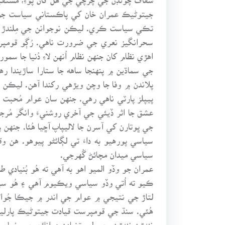
جيتوڻيڪ عمران خان کي پاڪستاني سياست جو
تڪي سياست ڪري. ليڪن نوجوانن جي مِلندڙ مُح
سحرانگيز نعري جي ضرورت ناهي. رُڳو قومپرس
اهڙي نظام کان جنهن نظام اُنهن لاءِ دُنيا جا
جي سماڌين ۾ پنهنجا ساهه جا ستارا ساڙيندا ره
پيپلز پارٽي ناهي رهي. جنهن سان عوام مُحبت
جي ڀوتارن کي آسرن جا لاليپاپ آڇيا هُئا. جن
سياسي پورهيو به داءَ تي لڳائڻو پيوهو. هن و
سياسي ميدان مچائڻ گُهرجي.
عمران جو وڏو الميو اهو به آهي ته هُو بُنيا
ڪيو ته اُتي وڏو سياسي ويڪيوم آهي ۽ هُو سي
لتاڙ جي نتيجي ۾ عوام جي اندر ۾ جيڪا جُوال
هُئي. سنڌ جي قومپرست قيادت جيتوڻيڪ پارلي
ننڍڙن ننڍڙن معمولي تضادن ۽ انائن جي خول 