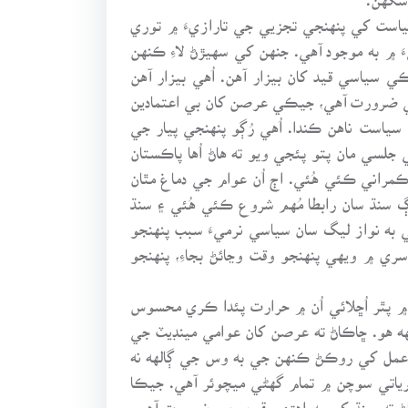
ست کي پنهنجي تجزيي جي تارازيءَ ۾ توري
 ۾ به موجود آهي. جنهن کي سهيڙڻ لاءِ ڪنهن
سياسي قيد کان بيزار آهن. اُهي بيزار آهن
اد جي ضرورت آهي، جيڪي عرصن کان بي اعتمادين
 سياست ناهن ڪندا. اُهي رُڳو پنهنجي پيار جي
جي ڳڙهه ۾ عمران خان جي جلسي مان پتو پئجي ويو ته هاڻ اُها پاڪستان
مراني ڪئي هُئي. اڄ اُن عوام جي دماغ مٿان
هائجي رهيا آهن. جنهن مان مُسلم ليگ (ن) 2013ع جي چونڊن کان اڳ سنڌ سان رابطا مُهم شروع ڪئي هُئي ۽ سنڌ
ي به نواز ليگ سان سياسي نرميءَ سبب پنهنجو
سري ۾ ويهي پنهنجو وقت وڃائڻ بجاءِ، پنهنجو
 ۾ پٿر اُڇلائي اُن ۾ حرارت پئدا ڪري محسوس
هه هو. ڇاڪاڻ ته عرصن کان عوامي مينڊيٽ جي
ردِعمل کي روڪڻ ڪنهن جي به وس جي ڳالهه نه
رياتي سوچن ۾ تمام گهڻي ميچوئر آهي. جيڪا
اڻ ته سنڌ کي به اهڙي يقين جي ضرورت آهي.