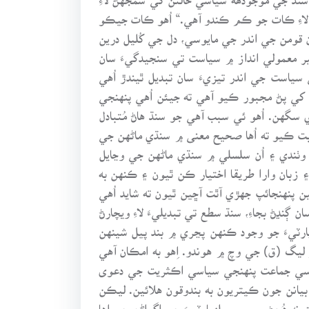
 لاءِ ڪات جو ڪم ڪندو آهي.“ اُهو ڪات جيڪو
 قومن جي اندر جي مايوسي، دل جي کُليل درين
ير معمولي انداز ۾ سياست تي سنجيدگيءَ سان
است جي اندر تيزيءَ سان تبديل ٿيندڙ اُهي
 کي پڻ مجبور ڪيو آهي ته جيئن اُهي پنهنجي
گهن. اُهو ئي سبب آهي جو سنڌ هاڻ مُتبادل
ت ڪيو ته اُها صحيح معنى ۾ سنڌي ماڻهن جي
وٺندي ۽ اُن سلسلي ۾ سنڌي ماڻهن جي وڃايل
بان وارا طريقا اختيار ڪن ٿيون ۽ ڪنهن به
پنهنجائپ جهڙي آٿت آڇين ٿيون ته شايد اُهي
ڍڻ بجاءِ، سنڌ سطع تي تبديليءَ لاءِ ويچارڻ
پارٽيءَ جو وجود ڪنهن پڃري ۾ بند پيل شينهن
 ليگ (ق) جي وچ ۾ هوندو. اِهو به امڪان آهي
سياسي جماعت پنهنجي سياسي اڪثريت جي دعوى
يانن جون ڪيتريون به بندوقون هلائين. ليڪن
 نه هُجڻ سبب، پيپلزپارٽيءَ جي اڳواڻن جي اها