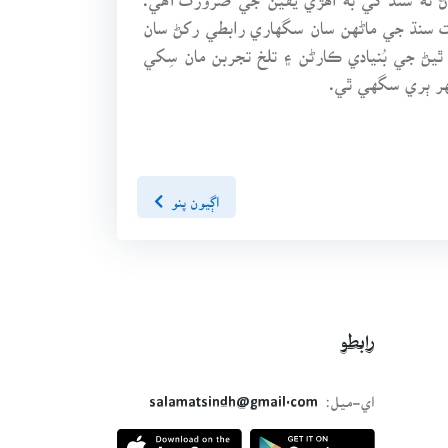
 سنڌ جي ماڻهن سان سگهاري رابطي رکڻ سان
ٿيڻ جي بُنيادي ڪارڻن ۽ تلخ تجربن مان سِکي
يهر ٻري سگهي ٿي.
اڳيون پنو
رابطو
اي-ميل:
salamatsindh@gmail.com