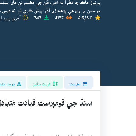
پوندڙ ماڪ جا قطرا به آهن. هُن جي مضمونن مان سند
موسمن ۾ ويڙهي پڙهندڙن آڏو پيش ڪري ٿو ته ديس جو
4.5/5.0
4157
743
آخري ڀيرو اپ
فھرست
فونٽ سائيز
فونٽ مٽاي
سنڌ جي قومپرست قيادت مُتباد
هن وقت جڏهن سنڌ جي سياست انڌيرين گهٽين ۾