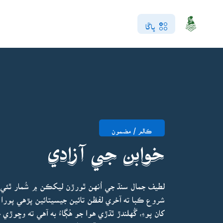
ڀاڱا
ڪالم / مضمون
خوابن جي آزادي
لطيف جمال سنڌ جي اُنهن ٿورڙن ليکڪن ۾ شُمار ٿئي 
شروع ڪبا ته آخري لفظن تائين جيسيتائين پڙهي پورا ن
کان پوءِ، گُهلندڙ ٿڌڙي هوا جو هُڳاءُ به آهي ته وڇوڙي 