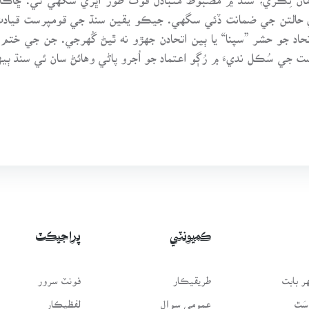
ي حالتن جي ضمانت ڏئي سگهي. جيڪو يقين سنڌ جي قومپرست قيادت
حاد جو حشر ”سپنا“ يا ٻين اتحادن جهڙو نه ٿيڻ گُهرجي. جن جي ختم 
ت جي سُڪل نديءَ ۾ رُڳو اعتماد جو اُجرو پاڻي وهائڻ سان ئي سنڌ ٻ
ڪميونٽي
پراجيڪٽ
 بابت
طريقيڪار
فونٽ سرور
سَٿ
عمومي سوال
لفظيڪار