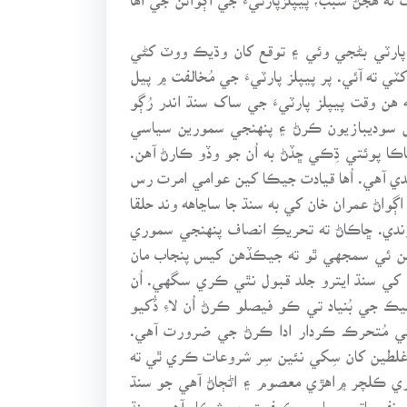
ي نمبر جي پارٽي بڻجي وئي ۽ توقع کان وڌيڪ ووٽ کڻي
 ته آئي. پر پيپلز پارٽيءَ جي مُخالفت ۾ پيل
 هن وقت پيپلز پارٽيءَ جي ساک سنڌ اندر رُڳو
لسل سوديبازيون ڪرڻ ۽ پنهنجي سمورين سياسي
ا پوئتي ڌِڪي ڇڏڻ به اُن جو وڏو ڪارڻ آهن.
دي آهي. اُها قيادت جيڪا کين عوامي امرت رس
واڻ عمران خان کي به سنڌ جا ساڃاهه وند حلقا
وندي. ڇاڪاڻ ته تحريڪِ انصاف پنهنجي سموري
ائين ئي سمجهي ٿو ته جيڪڏهن کيس پنجاب مان
هن کي سنڌ ايترو جلد قبول نٿي ڪري سگهي. اُن
 جي بُنياد تي ڪو فيصلو ڪرڻ اُن لاءِ ڏُکيو
ن کي مُتحرڪ ڪردار ادا ڪرڻ جي ضرورت آهي.
طين کان سِکي نئين سِر شروعات ڪري ٿي ته
ري ڪلچر ۾اهڙي معصوم ۽ اڻڄاڻ آهي جو سنڌ
اري نفسياتي سياسي ڪيفيت جو شڪار آهي. سنڌ