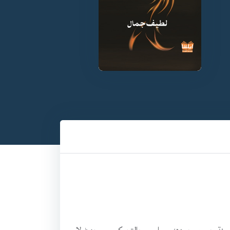
نڌ جي موجودهه سياسي حالتن کي سمجهڻ لاءِ