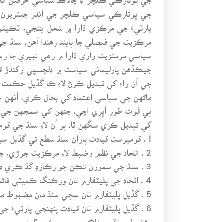
جي ڀوتارڪي سياسي ڪلچر جي اندر جيتريون اوڻا
پارٽيءَ جي مرڪزي ڌارا ۾ شامل بڻجي، ٽڪيٽن 
مرڪزيت جي فيصلي جا پابند رهندا آهن. سنڌ جي 
سياسي مرڪزيت واري ڌارا ۾ رهي نبيري جا رستا 
جيڪڏهن پارليماني سياست ۾ دلچسپي رکندڙ ق
جي اُن راءِ کي تبديل ڪرڻ لاءِ ڪا گڏيل حڪمت ع
ماڻهن جي سياسي اعتماد کي بحال ڪري، اُنهن جي
ٻي قُوت طور اُڀري اچي. جنهن کي سمجهڻ جي 
کي تبديل ڪري سگهن ٿا. پر اُن لاءِ سنڌ جي قوم
1 . قومپرست قيادت پاران سنڌ سطع تي گڏيل سياسي پليٽفارم جوڙي هاڻي کان ئي مُتحرڪ ٿي وڃڻ گُهرجي.
2 . اتحاد جي نظم وضبط لاءِ مرڪزيت جوڙي، جيڪا مرڪزيت هر پارٽيءَ لاءِ قابلِ قبول هُجي.
3 . سنڌ جي سمورن تڪن جو رڪارڊ گڏ ڪري داخل ووٽن جي تعداد کي رڪارڊ تي رکي ۽ داخل نه ٿي سگهيل ووٽن جي اندراج لاءِ ڪوششون ڪري.
4 . اتحاد جي پليٽفارم تان ورڪنگ ڪميٽي قائم ڪري، مضبوط حڪمت عملي جوڙي، جيڪا تعلقن ۽ يونين ڪائونسلن تائين انگن اکرن جا تفصيل گڏ ڪري.
5 . گڏيل پليٽفارم تان سڄي سنڌ مان مضبوط مڊل ڪلاس قيادت جا نالا ذهن ۾ رکي، خاڪو جوڙڻ گُهرجي.
6 . گڏيل پليٽفارم تان قيادت پنهنجي پارٽيءَ
مثال طور تقرير فلاڻي پوءِ ڇو ڪئي؟ پهرين ڇو