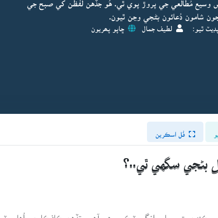
س وسيع مُطالعي جي پروڙ پوي ٿي. هُو جڏهن لفظن کي صبح جي
ن شامون دُعائون بڻجي وڃن ٿيون.
ڊيٽ ٿيو:
لطيف جمال
ڇاپو پھريون
و
فُل اسڪرين
ل بڻجي سگهي ٿي..؟
 ڪنهن يتيم ٻار وانگر ڀٽڪي رهي آهي، تڏهن ڪافڪا جي اُها سِٽ س