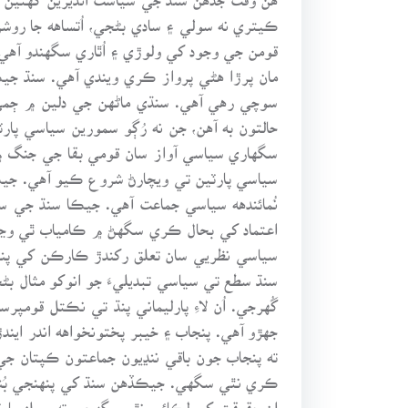
ڪيتري نه سولي ۽ سادي بڻجي، اُتساهه جا روش
قومن جي وجود کي ولوڙي ۽ اُٿاري سگهندو آهي.
مان پرڙا هڻي پرواز ڪري ويندي آهي. سنڌ جيڪ
سوچي رهي آهي. سنڌي ماڻهن جي دلين ۾ ڄمي و
حالتون به آهن، جن نه رُڳو سمورين سياسي پا
سگهاري سياسي آواز سان قومي بقا جي جنگ ۾ 
سياسي پارٽين تي ويچارڻ شروع ڪيو آهي. جيڪ
نُمائندهه سياسي جماعت آهي. جيڪا سنڌ جي س
اعتماد کي بحال ڪري سگهڻ ۾ ڪامياب ٿي وڃي 
سياسي نظريي سان تعلق رکندڙ ڪارڪن کي پنهنج
سنڌ سطع تي سياسي تبديليءَ جو انوکو مثال بڻ
گُهرجي. اُن لاءِ پارليماني پنڌ تي نڪتل قوم
جهڙو آهي. پنجاب ۽ خيبر پختونخواهه اندر اين
ته پنجاب جون باقي ننڍيون جماعتون ڪپتان ج
ڪري نٿي سگهي. جيڪڏهن سنڌ کي پنهنجي بُنياد
ان حقيقت کي لِڪائي نٿو سگهجي ته پيپلز پارٽيء