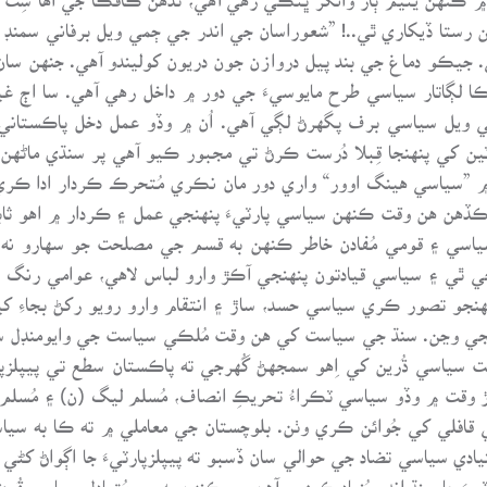
ن رستا ڏيکاري ٿي..! ”شعوراسان جي اندر جي ڄمي ويل برفاني سمنڊ
 جيڪو دماغ جي بند پيل دروازن جون دريون کوليندو آهي. جنهن سان
ا لڳاتار سياسي طرح مايوسيءَ جي دور ۾ داخل رهي آهي. سا اڄ غ
يل سياسي برف پگهرڻ لڳي آهي. اُن ۾ وڏو عمل دخل پاڪستاني سي
رٽين کي پنهنجا قِبلا دُرست ڪرڻ تي مجبور ڪيو آهي پر سنڌي ماڻهن
”سياسي هينگ اوور“ واري دور مان نڪري مُتحرڪ ڪردار ادا ڪري س
ڏهن هن وقت ڪنهن سياسي پارٽيءَ پنهنجي عمل ۽ ڪردار ۾ اهو ثاب
ياسي ۽ قومي مُفادن خاطر ڪنهن به قسم جي مصلحت جو سهارو نه 
ٿي ۽ سياسي قيادتون پنهنجي آڪڙ وارو لباس لاهي، عوامي رنگ ۽ ز
و تصور ڪري سياسي حسد، ساڙ ۽ انتقام وارو رويو رکڻ بجاءِ کين 
جي وڃن. سنڌ جي سياست کي هن وقت مُلڪي سياست جي وايومنڊل سان ڳن
پرست سياسي ڌُرين کي اِهو سمجهڻ گُهرجي ته پاڪستان سطع تي پيپلز
دڙ وقت ۾ وڏو سياسي ٽڪراءُ تحريڪِ انصاف، مُسلم ليگ (ن) ۽ مُسلم
ي قافلي کي جُوائن ڪري وٺن. بلوچستان جي معاملي ۾ ته ڪا به 
ي سياسي تضاد جي حوالي سان ڏسبو ته پيپلزپارٽيءَ جا اڳواڻ کڻي ب
َ جا سنڌ اندر بُنياد ڪمزور آهن. پر ڪنهن به ٻي مُتبادل سياسي قُوت