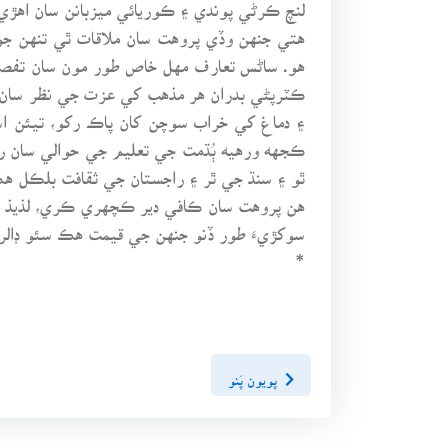
لنچ ڪرڻي پوندي ۽ ڪوريائي ميزبانن سان اهڙي ا
هو. ساڻس تعارف مهل خاص طور مون سان تفصيلي
ڪٽرپڻي بدران هر مذهب کي عزت جي نظر سان ڏس
۽ دماغ کي خراب سوچن کان پاڪ رکو، تيئن اسا
ڪجهه ورهيه ٻُڌمت جي تعليم جي حوالي سان را
ٿو ۽ سنڌ جي ٿر ۽ راجستان جي ثقافت بلڪل ه
هن پروهت سان ڪافي دير ڪچهري ڪري، لذيذ ميو
سوکڙيءَ طور ڏنو جنهن جي قيمت هڪ سئو ڊال
*
پويون پَنو