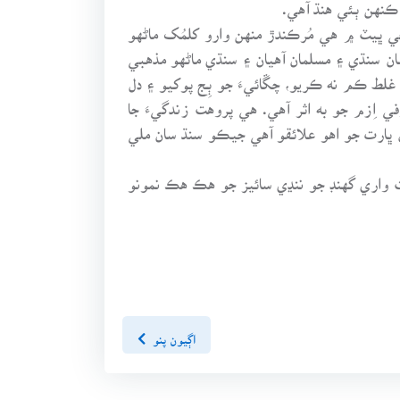
 ڪنهن ٻئي هنڌ آهي.
Jeongnym . بائڪدام مندر جي وڏي پروهت جي ڀيٽ ۾ هي مُرڪندڙ منهن وارو کلمُک ماڻهو
ن سنڌي ۽ مسلمان آهيان ۽ سنڌي ماڻهو مذهبي
لط ڪم نه ڪريو، چڱائيءَ جو ٻِج پوکيو ۽ دل
 اِزم جو به اثر آهي. هي پروهت زندگيءَ جا
 ڀارت جو اهو علائقو آهي جيڪو سنڌ سان ملي
ت واري گهنڊ جو ننڍي سائيز جو هڪ هڪ نمونو
اڳيون پنو