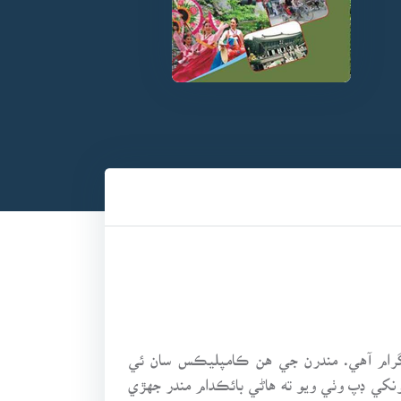
وگرام آهي. مندرن جي هن ڪامپليڪس سان ئي
نکي ڊپ وٺي ويو ته هاڻي بائڪدام مندر جهڙي