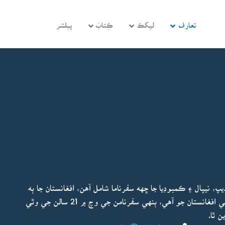
تعارف
ليکڪ
ڪِتابَ
پبلشر
 نيپال ۽ ڪمبوڊيا جا ڇهه سفرناما شامل آهن، افغانستان جا ٻه
سفرناما، پهريون سوشلسٽ افغانستان جو ۽ ٻيو هاڻوڪي افغانستان جو آهي، ٻنهي سفرنامن جي وچ ۾ 21 سالن جي وٿي
ن ٿا.
ڊيٽ ٿيو:
نصير اعجاز
ڇاپو پھريون