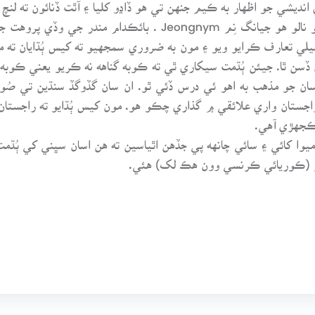
نديشي جو اظهار به ڪيم جنهن تي هو ڏاڍو کليا ۽ آٿت ڏنائون ته لنچ
هتي جنهن وڏي پروهت سان ملاقات ٿي تنهن جو نالو هو جيانگ نِم 
 تعارف ڪرايو ويو ۽ مون به ضروري سمجهيو ته کيس ٻُڌايان ته ما
ن ٿا. جيئن ٻُڌمت سيکاري ٿي ته ڪوبه گناهه نه ڪريو يعني ڪوبه غ
ن جو مذهب به اهو ئي درس ڏئي ٿو. ان سان گڏوگڏ سنڌين تي صُوفي
جستان واري علائقي ۾ گذاري چڪو هو. مون کيس ٻُڌايو ته راجستان
ڪجهڙي آهي.
ا کائي ۽ سائي چانهه پي جڏهن اٿياسين ته هن اسان سڀني کي ٻُڌم
ر (ڪوريائي ڪرنسي وون هڪ لک) هئي.