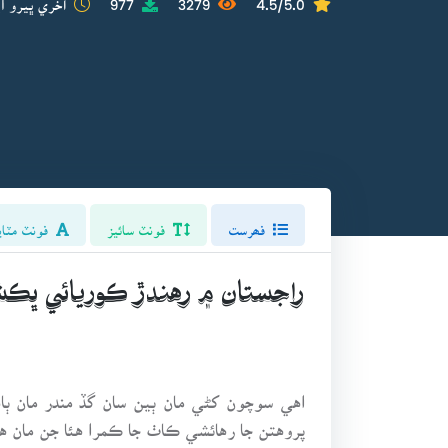
فھرست
فونٽ سائيز
فونٽ مٽاي
راجستان ۾ رهندڙ ڪوريائي ڀڪشُ
اهي سوچون کڻي مان ٻين سان گڏ مندر مان ٻ
پروهتن جا رهائشي ڪاٺ جا ڪمرا هئا جن مان ه