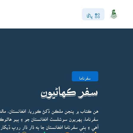
ڀاڱا
سفرناما
سفر ڪهاڻيون
هن ڪتاب ۾ پنجن ملڪن ڏکڻ ڪوريا، افغانستان، مالديپ،
آهي ۽ ٻئي سفرناما افغانستان جا ٻه ڌار ڌار روپ ڏيکاري
4.5/5.0
3279
977
آخري ڀيرو اپ