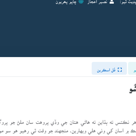
و
فُل اسڪرين
و
اهر نڪتس ته ٻڌاين ته هاڻي هتان جي وڏي پروهت سان ملڻ جو پر
ڪ ۾ اسان کي وٺي هلي ويهارين. منجهند جو وقت ٿي رهيو هو سو مو