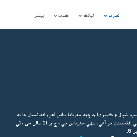
تعارف
ليکڪ
ڪِتابَ
پبلشر
 نيپال ۽ ڪمبوڊيا جا ڇهه سفرناما شامل آهن، افغانستان جا ٻه
سفرناما، پهريون سوشلسٽ افغانستان جو ۽ ٻيو هاڻوڪي افغانستان جو آهي، ٻنهي سفرنامن جي وچ ۾ 21 سالن جي وٿي
ن ٿا.
ڊيٽ ٿيو:
نصير اعجاز
ڇاپو پھريون