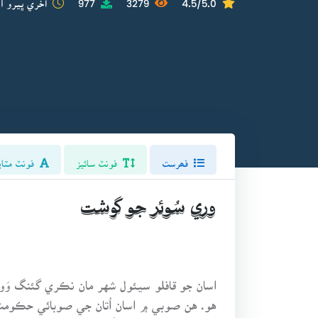
فھرست
فونٽ سائيز
فونٽ مٽاي
وري سُوئر جو گوشت
هو. هن صوبي ۾ اسان اُتان جي صوبائي حڪومت جا