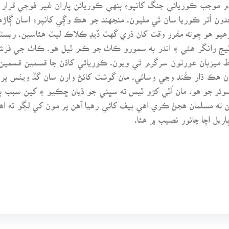
اُتر ڪوريا سان ٿي مليون. منجهند جو هڪ وڳي کانپوءِ اسان ڳاڙ
 رهيو هو ڇوته مقرر وقت کان ذري گهٽ ڏيڍ ڪلاڪ ليٽ هئاسين. ري
انگر هئي ۽ اندر به سمورو ڪاٺ جو ڪم ٿيل هو. ڪاٺ جي فرش ت
رط ميزبان عورتون سرگرم ٿي ويون. ڪوريائي کاڌن جا قسمين قسمين 
ن هڪ ڌار ڪُنڊ وڃي وسائي. مان گوشت کائڻ وارن سان گڏ ويٺس پر 
سوئر جو هو. مان اُٿي کڙو ٿيس ته سڀني جو ڌيان ڇڪيو ۽ کين سبب ٻ
ين ته مسلمان هجڻ ڪري اهي بيف کائي رهيا آهن پر مون کي لڳو ته 
اريل اڇا چانور نصيب ۾ هئا.