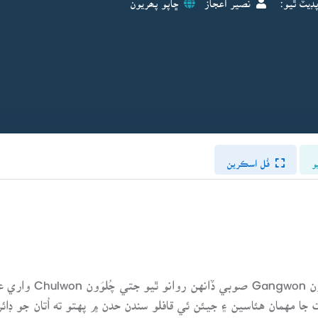
و
فُل اسڪرين
اسان جو قافلو سيئول
 مهمان هئاسين ۽ جيئن ئي قافلو سندن حدن ۾ پهتو ته اُتان جو ڊائري