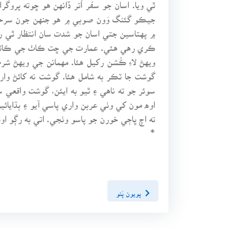
جيڪو گئنگ وَون صوبي ۾ هو جنهن جون سرحدون 
۾ پهتاسين جتي اسان جو شدت سان انتظار ٿي
ڪري رهي هئي. عمارت جي ڇت ڪاٺ جي ڪاٽيج و
ويهڻ لاءِ ڪُشن رکيل هئا. مهمانن جي ويهڻ ش
گوشت جا ٽڪر به شامل هئا. گوشت نه کائڻ وار
سوئر جو ته ناهي ۽ ٿيو به ايئن، گوشت واقعي 
اوه مون کي وٺي عربن واري پاسي آيو ۽ ٻڌايائ
ته اڄ ڀاڄي خورن جو پاسو وٺجي. اتي به رڳو اوٻ
*
پويون پَنو