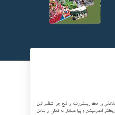
 شهر مان نڪري گئنگ وَون Gangwon صوبي ڏانهن روانو ٿيو جتي چُلوَون Chulwon واري علائقي ۾ هڪ ريسٽورنٽ ۾ لنچ جو انتظام ٿيل
ڪٽر انفارميشن ۽ ٻيا عملدار به قافلي ۾ شامل