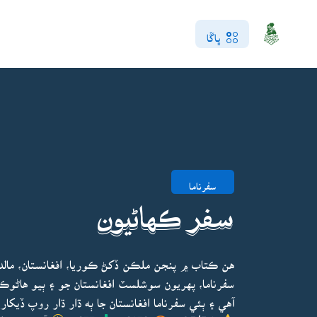
ڀاڱا
سفرناما
سفر ڪهاڻيون
هن ڪتاب ۾ پنجن ملڪن ڏکڻ ڪوريا، افغانستان، مالديپ،
آهي ۽ ٻئي سفرناما افغانستان جا ٻه ڌار ڌار روپ ڏيکاري
4.5/5.0
3279
977
آخري ڀيرو اپ