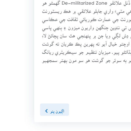
ٿي ويا. اسان جو سفر اُتر ڏانهن هو ڇوته پروگرام موجب ڪوريائي جنگ کانپوءِ ٻنهي ڪوريائن پاران غير فوجي قرار ڏنل علائقو De-militarized Zone گهمڻو هو
هي مٽيءَ واري جابلو علائقي ۾ هڪ ريسٽورنٽ
سٽورنٽ جي عمارت ڪوريائي ثقافت جي عڪاسي
ي ننڍين ڄنگهن واريون ميزون ۽ ٻنهي پاسي
ڊش لڳي ويا جن ۾ پنهنجي هٿ سان پچائڻ لاءِ
اوچتو خيال آيو ته پهرين پڪ ڪريان ته گوشت
ڌائڻو پيو. ميزبان تنظيم جو سيڪريٽري ريانگ
اهو به سوئر جو گوشت هو سو مون بهتر سمجهيو
اڳيون پنو