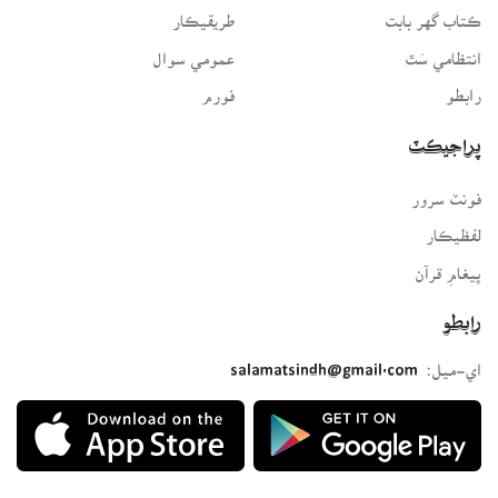
ڪتاب گهر بابت
طريقيڪار
انتظامي سَٿ
عمومي سوال
رابطو
فورم
پراجيڪٽ
فونٽ سرور
لفظيڪار
پيغامِ قرآن
رابطو
اي-ميل:
salamatsindh@gmail.com