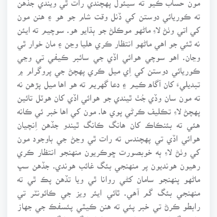
ته ڪوريائي دوستن کي ڏنل وقت شام جو هو ۽ هنن مون
کي اتي وٺڻ لاءِ ماڻهو موڪلڻ جو ٻڌايو هو. سوچيم ته ايئن
نه ٿئي جو اهي ماڻهو انتظار ڪري هليا وڃن ۽ مان خوار ٿي
وڃان. اهو سوچي هوائي اڏي جي سائبر ڪيفي تي وڃي
ڪوريائي دوستن کي اِي ميل ڪري پهچڻ جي پروگرام ۾
تبديليءَ کان آگاه ڪيم ۽ دعا گهريم ته هو اها ميل پڙهن نه
ته مون سان وڏي جُٺ ٿيندي جو هوائي اڏي کان هوٽل تائين
پهچڻ لاءِ تڪليف ڪرڻي پوي ها. مون کي اها خبر ئي ڪانه
هئي ته بئنڪاڪ کان هانگ ڪانگ ٿيندو جڏهن اِنچيان
هوائي اڏي تي پهچندس ته رات ٿي وڃڻ جي باوجود مون
کي وٺڻ لاءِ ٻه خوبصورت ڇوڪريون منهنجو انتظار ڪري
رهيون هونديون پر منهنجي بئگ غائب هوندي. جڏهن سڀ
ماڻهو پنهنجو سامان کڻي روانا ٿي ويا تڏهن پڪ ٿي ته
منهنجي بئگ گم آهي. ٿائي ايئر ويز جي ڪائونٽر تي
رابطو ڪرڻ تي خبر پئي ته هنن ڪيٿي پئسفڪ جي جهاز
مان بئگ لاٿي ئي ڪانه هئي ۽ اها هانگ ڪانگ وڃي پهتي