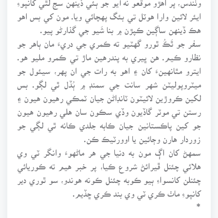
ايئر لائين وارا هوٽل تي بئگ پهچائي ويا. مون کي بس اهو
هڪ ڏينهن ساڳين ڪپڙن ۾ بنا شَيو جي گذارڻو پيو.
سفر جو ٿَڪُ ٿورو گهٽيو ته ڪمري جي دريءَ مان ٻاهر جو
نظارو ڪيم. هن ڀيري به پندرهين ماڙ تي ڪمرو مليو هو.
ايترو مٿانهينءَ کان ۽ اهو به رات جي ان پهر، سيئول جو
ميٽروپوليٽن شهر سانت جي سمنڊ ۾ ٻُڏل ٿي لڳو. بس
لکين ڪروڙين لائيٽون ٽانڊاڻن جيان ٽمڪي رهيون هيون ۽
رستن تي موٽر گاڏيون وڏي سڪون سان هلي رهيون هيون
جو کين پاڪستانين جيان ڪابه جلدي ڪانه ٿي لڳي جو
زوردار هارن وڄائين يا اوورٽيڪ ڪن.
سمهڻ کان اڳ مون به دنيا جي هر ماڻهوءَ وانگر ٽي وي
هلائي چئنل ڦيرائڻ شروع ڪيا، پر خبر هيم ته ڪوريائي
چئنلن کانسواءِ ٻيو ڪوبه چئنل ڪونه هوندو، سو ٿوري دير
کانپوءِ ماٺ ڪري ٽي وي بند ڪري ڇڏيم.
*