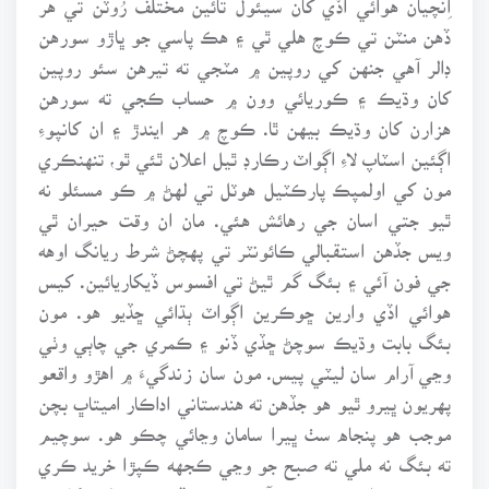
ڏهن منٽن تي ڪوچ هلي ٿي ۽ هڪ پاسي جو ڀاڙو سورهن
ڊالر آهي جنهن کي روپين ۾ مٽجي ته تيرهن سئو روپين
کان وڌيڪ ۽ ڪوريائي وون ۾ حساب ڪجي ته سورهن
هزارن کان وڌيڪ بيهن ٿا. ڪوچ ۾ هر ايندڙ ۽ ان کانپوءِ
اڳئين اسٽاپ لاءِ اڳواٽ رڪارڊ ٿيل اعلان ٿئي ٿو، تنهنڪري
مون کي اولمپڪ پارڪٽيل هوٽل تي لهڻ ۾ ڪو مسئلو نه
ٿيو جتي اسان جي رهائش هئي. مان ان وقت حيران ٿي
ويس جڏهن استقبالي ڪائونٽر تي پهچڻ شرط ريانگ اوهه
جي فون آئي ۽ بئگ گم ٿيڻ تي افسوس ڏيکاريائين. کيس
هوائي اڏي وارين ڇوڪرين اڳواٽ ٻڌائي ڇڏيو هو. مون
بئگ بابت وڌيڪ سوچڻ ڇڏي ڏنو ۽ ڪمري جي چاٻي وٺي
وڃي آرام سان ليٽي پيس. مون سان زندگيءَ ۾ اهڙو واقعو
پهريون ڀيرو ٿيو هو جڏهن ته هندستاني اداڪار اميتاڀ بچن
موجب هو پنجاه سٺ ڀيرا سامان وڃائي چڪو هو. سوچيم
ته بئگ نه ملي ته صبح جو وڃي ڪجهه ڪپڙا خريد ڪري
وٺندس، پر اهڙو موقعو نه آيو جو ٻئي ڏينهن سج لٿي کانپوءِ