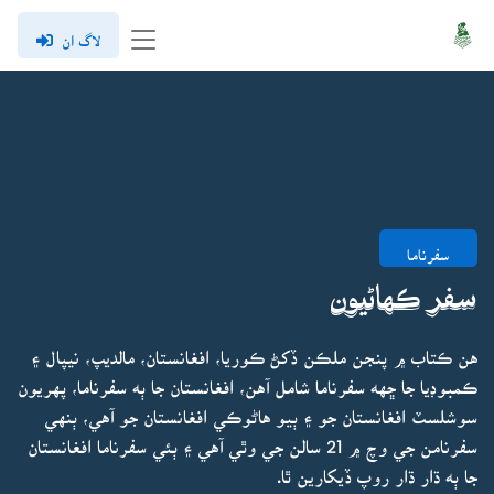
لاگ ان
سفرناما
سفر ڪهاڻيون
هن ڪتاب ۾ پنجن ملڪن ڏکڻ ڪوريا، افغانستان، مالديپ، نيپال ۽
ڪمبوڊيا جا ڇهه سفرناما شامل آهن، افغانستان جا ٻه سفرناما، پهريون
سوشلسٽ افغانستان جو ۽ ٻيو هاڻوڪي افغانستان جو آهي، ٻنهي
سفرنامن جي وچ ۾ 21 سالن جي وٿي آهي ۽ ٻئي سفرناما افغانستان
جا ٻه ڌار ڌار روپ ڏيکارين ٿا.