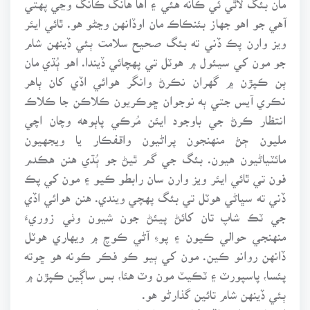
آهي جو اهو جهاز بئنڪاڪ مان اوڏانهن وڃڻو هو. ٿائي ايئر
ويز وارن پڪ ڏني ته بئگ صحيح سلامت ٻئي ڏينهن شام
جو مون کي سيئول ۾ هوٽل تي پهچائي ڏيندا. اهو ٻُڌي مان
ٻن ڪپڙن ۾ گهران نڪرڻ وانگر هوائي اڏي کان ٻاهر
نڪري آيس جتي ٻه نوجوان ڇوڪريون ڪلاڪن جا ڪلاڪ
انتظار ڪرڻ جي باوجود ايئن مُرڪي پاٻوهه وچان اچي
مليون ڄڻ منهنجون پراڻيون واقفڪار يا ويجهيون
مائٽياڻيون هيون. بئگ جي گم ٿيڻ جو ٻُڌي هنن هڪدم
فون تي ٿائي ايئر ويز وارن سان رابطو ڪيو ۽ مون کي پڪ
ڏني ته سڀاڻي هوٽل تي بئگ پهچي ويندي. هنن هوائي اڏي
جي ٽڪ شاپ تان کائڻ پيئڻ جون شيون وٺي زوريءَ
منهنجي حوالي ڪيون ۽ پوءِ آڻي ڪوچ ۾ ويهاري هوٽل
ڏانهن روانو ڪين. مون کي ٻيو ڪو فڪر ڪونه هو ڇوته
پئسا، پاسپورٽ ۽ ٽڪيٽ مون وٽ هئا، بس ساڳين ڪپڙن ۾
ٻئي ڏينهن شام تائين گذارڻو هو.
اِنچيان هوائي اڏي کان سيئول تائين مختلف رُوٽن تي هر