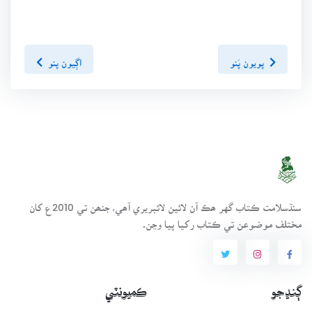
پويون پَنو
اڳيون پنو
سنڌسلامت ڪتاب گهر ھڪ آن لائين لائبريري آھي، جنھن تي 2010ع کان
مختلف موضوعن تي ڪتاب رکيا پيا وڃن.
ڳنڍجو
ڪميونٽي