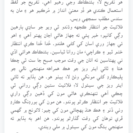
استعمال ڪندي هو ذُو معنيٰ انداز ۾ مُرڪيو هو ۽ مان به
سندس مطلب سمجهي ويس.
فلائيٽ جو انتظار ڪجهه وڌندو ٿي ويو جو ساڍي ٻارهين
وڳي کانپوءِ خبر پئي ته جهاز هاڻي اڃان پهتو آهي ۽ اهو
ئي جهاز وري اسان کي کڻي هلندو. خُدا خُدا ڪري انتظار
ختم ٿيو ۽ ڪراچيءَ مان روانا ٿياسين. بئنڪاڪ هوائي اڏي
تي پهتاسين ته اتان جي وقت موجب صبح جا ست ٿي چڪا
هئا ۽ ٿائي ايئر ويز جو هڪ همراهه منهنجي نالي جو
پليڪارڊ کڻي مونکي وٺڻ لاءِ بيٺو هو. هن ٻڌايو ته ٿائي
ايئر ويز جي سيئول لاءِ فلائيٽ ستين وڳي رواني ٿي
چڪي آهي تنهنڪري هاڻي مون کي ڏهين وڳي واري
فلائيٽ جو انتظار ڪرڻو پوندو. هن مون کي بورڊنگ ڪارڊ
وٺي ڏنو ۽ هڪ هنڌ پهچائي مون کي چيو: لائونج ۾ گهمي
ڦري توهان کي وقت گذارڻو پوندو. هن اهو به ٻڌايو ته
منهنجي بئگ مون کي سيئول ۾ ملي ويندي.
مون حساب ڪيو ته سيئول پهچندي رات ٿي ويندي جڏهن