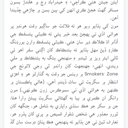
مسافر گهٽ هجڻ ڪري انهن کي ٻين بسن ۾ چاڙهي ڇڏيندا
آهن.
مون کي ٻڌايو ويو هو ته فلائٽ جو ساڳيو وقت هوندو پر
هوائي اڏي تي پهچڻ بعد خبر پئي ته ڪيٿي پئسفڪ جي
اُڏام اڌ ڪلاڪ دير سان هئي. ڪيٿي پئسفڪ وارن بورڊنگ
ڪارڊ ڏيڻ مهل ٻڌايو ته بئنڪاڪ کان اڳتي سفر اهو ئي
ٿائي ايئر ويز ۾ ٿيندو ۽ منهنجي بئگ به بئنڪاڪ ۾ ملي
ويندي. انهيءَ جهنجهٽ کان واندو ٿي وڃي لائونج جي
Smokers` Zone ۾ ويٺس جو وقت به گذارڻو هو ۽ اهڙي
انتظار ۾ سگريٽ ئي ساٿ ڏيندو آهي. (هاڻي پاڪستان ۾
ڪنهن به هوائي اڏي تي سموڪرس زون ڪونهي.) مون
وانگر ان ڪمري ۾ ٻيا به گهڻائي سگريٽ پيئڻ وارا هئا،
جن ۾ سکر جو هڪ سنڌي واپاري به شامل هو. ڄنگهه کان
ٿورو معذور هي شخص شلوار قميص ۾ پري کان پڌرو هو.
تعارف ٿيڻ تي هن ٻڌايو ته پنهنجي هڪ پٺاڻ دوست سان گڏ
هو تفريح لاءِ بئنڪاڪ وڃي رهيو آهي. تفريح جو لفظ