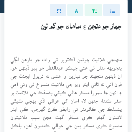
جهاز جو مٽجڻ ۽ سامان جو گم ٿيڻ
منهنجي فلائيٽ چوٿين آڪٽوبر تي رات جو ٻارهن لڳي
پنجويهه منٽن تي هئي جيڪو عيدالفطر جو ٻيو ڏينهن هو.
ان ڏينهن منجهند جو تيارين ۾ هئس ته ٽريول ايجنٽ جي
فون آئي ته ٿائي ايئر ويز جي فلائيٽ منسوخ ٿي وئي آهي
۽ انهن جا سمورا مسافر هاڻي ڪيٿي پئسفڪ جي فلائيٽ ۾
سفر ڪندا، جنهن لاءِ اسان کي هوائي اڏي پهچي ڪيٿي
پئسفڪ جي ڪائونٽر تي رابطو ڪرڻ گهرجي. ڪي ايئر
لائينون گهڻو ڪري مسافر گهٽ هجڻ سبب فلائيٽون
منسوخ ڪري مسافر ٻين جي حوالي ڪنديون آهن، بلڪل
ايئن جيئن هتي ڪراچيءَ ۽ حيدرآباد وچ ۾ هلندڙ بسون