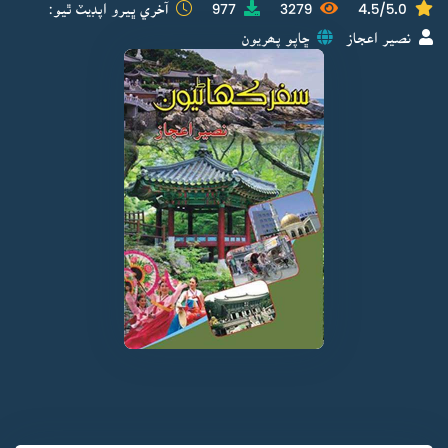
4.5/5.0
3279
977
آخري ڀيرو اپڊيٽ ٿيو:
نصير اعجاز
ڇاپو پھريون