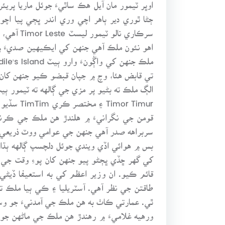
ڄڻا ٿوري دير ٻاهر اچي وري اندر ڀڄي پيا اچ
تي قابض هئا، وچ ۾ جپان قبضو ڪيو جنهن کان پ
r Timur
سربراهه صدر آهي جنهن جي عوامي ووٽ ذريعي
کي گهر ڇڏي ڀڄڻو پيو جنهن کان پوءِ وقت جي و
قائم ڪيو. ان وزير اعظم کي به استعيفا ڏيڻي
طاقتن جي نظر آهي. آسٽريليا ۽ ڪي ٻيا ملڪ 
ٿي. عمارتي ڪاٺ به هن ملڪ جي آمدنيءَ جو وسيل
ورهيه غلاميءَ ۾ رهندڙ هن ملڪ جي ماڻهن جو ش