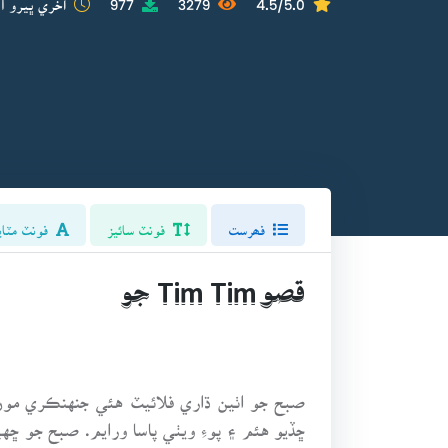
فھرست
فونٽ سائيز
فونٽ مٽاي
قصو Tim Tim جو
صبح جو اٺين ڌاري فلائيٽ هئي جنهنڪري مون 
ڇڏيو هئم ۽ پوءِ ويٺي پاسا ورايم. صبح جو 