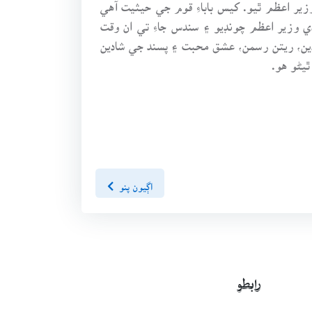
ِ ٽيمور جو پهريون صدر هو ۽ پوءِ آگسٽ 2007 ۾ ملڪ جو چوٿون وزير اعظم ٿيو. کيس باباءِ قوم جي حيثيت آهي
ي وزير اعظم چونڊيو ۽ سندس جاءِ تي ان وقت
 سندس ملڪ ۾ شادين مرادين، ريتن رسمن، عشق محبت ۽ پسند جي شادين
ٿيڻو هو.
اڳيون پنو
رابطو