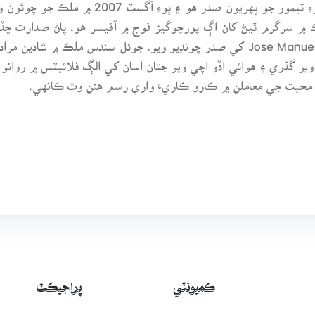
زانانا گسمائو Kay Rala Xanana آزاديءَ کانپوء
ريڪ ۾ سرگرم ٿيڻ کان اڳ پورچوگيز فوج ۾ آفيسر هو. پاڻ صدارت ڇڏ
جي وزير اعظم جوز مينيوئل راموس Jose Manuel Ramos کي صدر چونڊيو ويو. جوئل
 ويو گذري ۽ هوائي اڏو اچي ويو جتان اسان کي الڳ فلائيٽس ۾ روانو 
ق محبت جي معاملن ۾ ڪارو ڪاريءَ واري رسم هنن وٽ ڪانهي.
ڪميونٽي
پراجيڪٽ