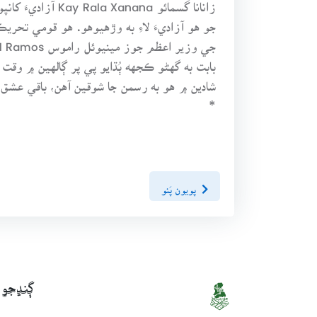
جو هو آزاديءَ لاءِ به وڙهيوهو. هو قومي تح
بابت به گهڻو ڪجهه ٻُڌايو پي پر ڳالهين ۾ وقت
شادين ۾ هو به رسمن جا شوقين آهن، باقي عش
*
پويون پَنو
ڳنڍجو