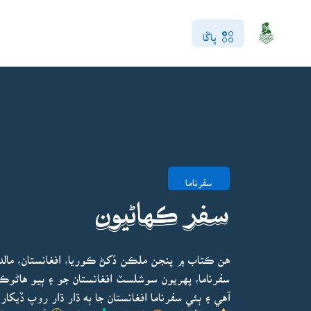
ڀاڱا
سفرناما
سفر ڪهاڻيون
هن ڪتاب ۾ پنجن ملڪن ڏکڻ ڪوريا، افغانستان، مالديپ،
آهي ۽ ٻئي سفرناما افغانستان جا ٻه ڌار ڌار روپ ڏيکاري
4.5/5.0
3279
977
آخري ڀيرو اپ