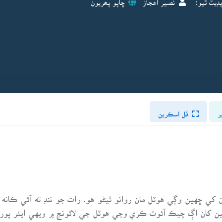
و
فُل اسڪرين
کي ڇهين وڳي هوٽل مان روانو ٿيڻو هو. رات جو ننڊ ته آئي ڪانه
ڇهين کان اڳ چيڪ آئوٽ ڪري وڃي هوٽل جي لائونج ۾ ويهي ايئر پو