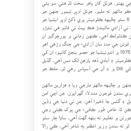
نگيءَ جو هو، سو هُو به سامان کڻي اچي پهتو. هوٽل کان ٻاهر سخت ٿڌ هئي سو ٻئي
و ماڻهو ته مليو. جوئل اوڀر ٽيمور جنهن جو
سرڪاري نالو ٽيمور ليسٽ Timor Leste آهي، جي صدر جو پبلڪ رليشن يا ميڊيا آفيسر هو. آسٽريليا جي اُتر اولهه ۾ 6 سئو چاليهه ڪلوميٽر پري ڏکڻ اوڀر ايشيا جو
اهو نئون ملڪ آهي جنهن کي ايڪيهين صديءَ ۾ آزادي حاصل ڪندڙ پهرين ملڪ هئڻ جو اعزاز مليو. 20 مئي 2002 تي آزادي ماڻيندڙ هڪ ٻيٽ تي قائم هي ننڍڙو
ءِ ٻيو ملڪ آهي جيڪو رومن ڪئٿولڪ آهي. ڪنهن زماني ۾ پورچوگيز ان
ي قوتن جي مدد سان آزاديءَ جي جنگ وڙهي اهو
الڳ ملڪ ته بڻيو پر مزي جي ڳالهه ته ٽيمور ٻيٽ جي اڌ تي اهو ملڪ ٺهيو ۽ اڌ ٻيٽ اڃان به انڊونيشيا جو حصو آهي. 1975 ۾ انڊونيشيا جو حصو بنجڻ کانپوءِ ان کي
 ڏهه چورس ڪلوميٽر ۽ آبادي ڏهه يارهن لک مس آهي. گڏيل
قومن جي نگرانيءَ ۾ هلندڙ هن ملڪ جي ڪرنسي آمريڪي ڊالر آهي. آباديءَ جو گهڻو تڻو حصو گاديءَ واري شهر دِليِ Dili ۾ ۽ اُن جي آسپاس رهي ٿو. ملڪ جو
ليس ۾ ويڙه شروع ٿي وئي جنهن ۾ چاليهه ماڻهو مارجي ويا ۽ هزارين ماڻهن
ي سندن فوجون مدد لاءِ گهرايون، جن اچي امن
ل ۽ گئس جا ذخيرا آهن، جن تي دنيا جي وڏين
رو ڪن ٿا، خاص طور ڪافيءَ جي پوک ڪئي وڃي
ورتن ۾ تعليم ته بنهه گهٽ آهي. ساڍا چار سئو
ٿو ته سندن وزير اعظم به شاعر آهي. ڪي رالا