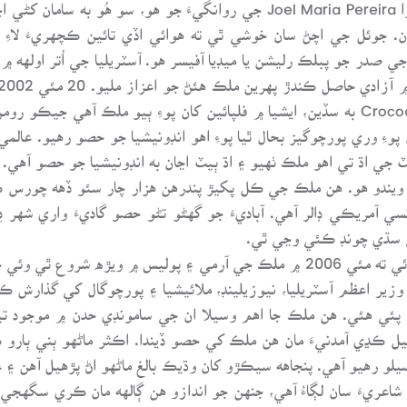
اوڀر ٽيمور مان آيل هڪ ساٿيءَ جوئل ماريا پريئرا Joel Maria Pereira جي روا
ون. جوئل جي اچڻ سان خوشي ٿي ته هوائي اڏي تائين ڪچهريءَ لاءِ ڪ
ملڪ جنهن کي واڳُونءَ وارو ٻيٽ Crocodile's Island به سڏين، ايشيا ۾ فلپائين کان پو
وءِ وري پورچوگيز بحال ٿيا پوءِ اهو انڊونيشيا جو حصو رهيو. عالم
Timo ۽ مختصر ڪري TimTim سڏيو ويندو هو. هن ملڪ جي ڪل پکيڙ پندرهن هزار چار سئو
 سڌي چونڊ ڪئي وڃي ٿي.
بس ۾ هوائي اڏي ويندي جوئل دلچسپ ڳالهه ٻڌائي ته مئي 2006 ۾ ملڪ جي آرمي ۽ پو
زير اعظم آسٽريليا، نيوزيلينڊ، ملائيشيا ۽ پورچوگال کي گذارش ڪر
 پئي هئي. هن ملڪ جا اهم وسيلا ان جي سامونڊي حدن ۾ موجود تي
تيل ڪڍي آمدنيءَ مان هن ملڪ کي حصو ڏيندا. اڪثر ماڻهو ٻني ٻا
و رهيو آهي. پنجاهه سيڪڙو کان وڌيڪ بالغ ماڻهو اڻ پڙهيل آهن ۽ ع
اعريءَ سان لڳاءُ آهي، جنهن جو اندازو هن ڳالهه مان ڪري سگهجي 