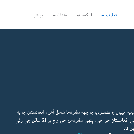
تعارف
ليکڪ
ڪِتابَ
پبلشر
 نيپال ۽ ڪمبوڊيا جا ڇهه سفرناما شامل آهن، افغانستان جا ٻه
سفرناما، پهريون سوشلسٽ افغانستان جو ۽ ٻيو هاڻوڪي افغانستان جو آهي، ٻنهي سفرنامن جي وچ ۾ 21 سالن جي وٿي
ن ٿا.
ڊيٽ ٿيو:
نصير اعجاز
ڇاپو پھريون