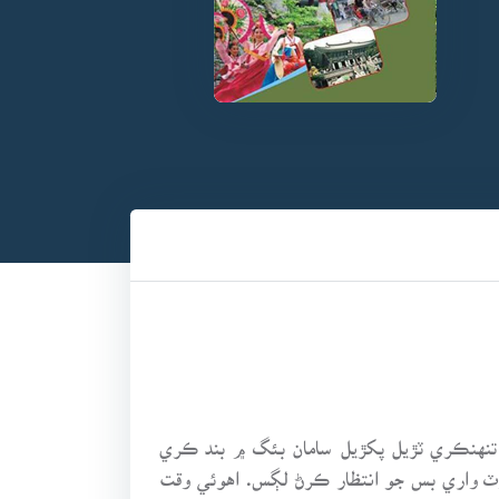
 تنهنڪري ٽڙيل پکڙيل سامان بئگ ۾ بند ڪري
رٽ واري بس جو انتظار ڪرڻ لڳس. اهوئي وقت