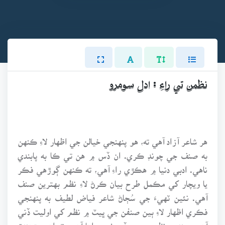
نظمن تي راءِ : ادل سومرو
هر شاعر آزاد آهي ته، هو پنهنجي خيالن جي اظهار لاءِ ڪنهن
به صنف جي چونڊ ڪري. ان ڏس ۾ هن تي ڪا به پابندي
ناهي. ادبي دنيا ۾ هڪڙي راءِ آهي، ته ڪنهن ڳوڙهي فڪر
يا ويچار کي مڪمل طرح بيان ڪرڻ لاءِ نظم بهترين صنف
آهي. نئين ٽهيءَ جي سُڄاڻ شاعر فياض لطيف به پنهنجي
فڪري اظهار لاءِ ٻين صنفن جي ڀيٽ ۾ نظم کي اوليت ڏني
آهي. سندس نظمن جي وڏي خوبي اها آهي، ته اهي پڙهندڙ