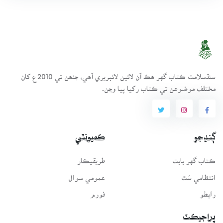
سنڌسلامت ڪتاب گهر ھڪ آن لائين لائبريري آھي، جنھن تي 2010ع کان
مختلف موضوعن تي ڪتاب رکيا پيا وڃن.
ڳنڍجو
ڪميونٽي
ڪتاب گهر بابت
طريقيڪار
انتظامي سَٿ
عمومي سوال
رابطو
فورم
پراجيڪٽ