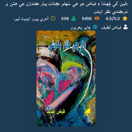
دلين کي ڇُهندا ۽ فياض جو هي سُهڻو ڪِتابُ پيار ڪندڙن جي هٿن ۾
مُرڪندي نظر ايندو.
4.5/5.0
5456
698
آخري ڀيرو اپڊيٽ ٿيو:
فياض لطيف
ڇاپو پھريون