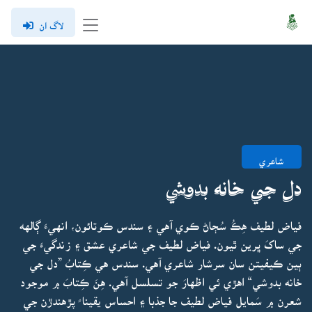
لاگ ان
شاعري
دل جي خانه بدوشي
فياض لطيف هِڪُ سُڄاڻ ڪوي آهي ۽ سندس ڪوتائون، انهيءَ ڳالهه
جي ساکَ ڀرين ٿيون. فياض لطيف جي شاعري عشق ۽ زندگيءَ جي
ٻين ڪيفيتن سان سرشار شاعري آهي. سندس هي ڪِتابُ ”دل جي
خانه بدوشي“ اهڙي ئي اظهارَ جو تسلسل آهي. هِنَ ڪِتابَ ۾ موجود
شعرن ۾ سَمايل فياض لطيف جا جذبا ۽ احساس يقينا ً پڙهندڙن جي