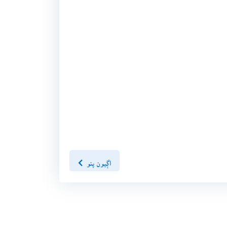
اڳيون پنو