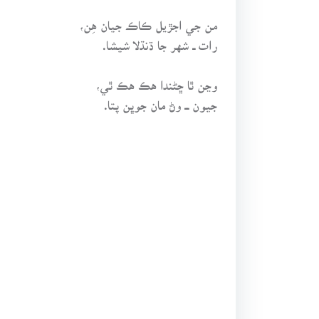
من جي اجڙيل ڪاڪ جيان هِن،
رات ــ شهر جا ڌنڌلا شيشا.
وڃن ٿا ڇڻندا هڪ هڪ ٿي،
جيون ـــ وڻ مان جوڀن پتا.