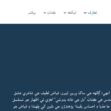
تعارف
ليکڪ
ڪِتابَ
پبلشر
نهيءَ ڳالهه جي ساکَ ڀرين ٿيون. فياض لطيف جي شاعري عشق
دس هي ڪِتابُ ”دل جي خانه بدوشي“ اهڙي ئي اظهارَ جو تسلسل
ا جذبا ۽ احساس يقينا ً پڙهندڙن جي دلين کي ڇُهندا ۽ فياض جو