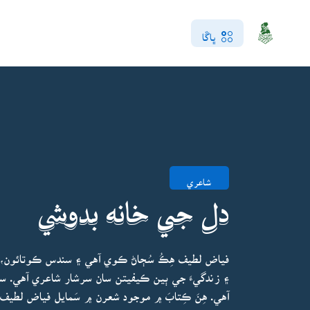
ڀاڱا
شاعري
دل جي خانه بدوشي
فياض لطيف هِڪُ سُڄاڻ ڪوي آهي ۽ سندس ڪوتائون، ا
۽ زندگيءَ جي ٻين ڪيفيتن سان سرشار شاعري آهي. سن
آهي. هِنَ ڪِتابَ ۾ موجود شعرن ۾ سَمايل فياض لطيف ج