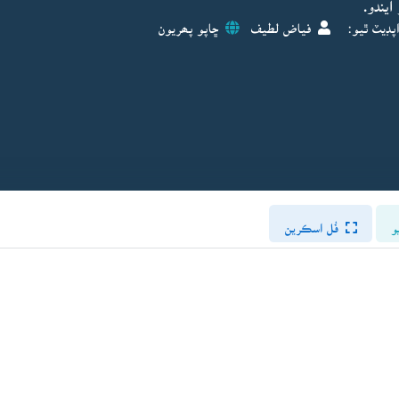
يندو.
پڊيٽ ٿيو:
فياض لطيف
ڇاپو پھريون
و
فُل اسڪرين