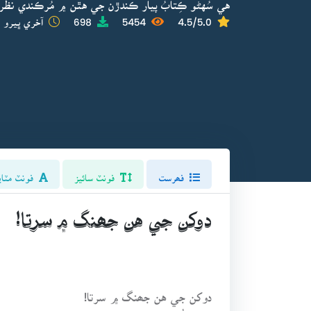
هي سُهڻو ڪِتابُ پيار ڪندڙن جي هٿن ۾ مُرڪندي نظر ا
4.5/5.0
5454
698
آخري ڀيرو ا
فھرست
فونٽ سائيز
فونٽ مٽاي
دوکن جي هن جھنگ ۾ سرتا!
دوکن جي هن جھنگ ۾ سرتا!
خواب اُجاڙيا ويا اسان جا.