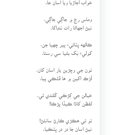
وماس رڃّ ۾ جاڳي جاڳي،
نيڻ اجهاڻا رات ننڊاکا.
ڪالهه ڀٽائيءَ پير ڇهيا جن،
کوليءَ بَک بڻيا سي رستا.
تون جي وڇڙين يار اسان کان،
لُڙڪ اکين ۾ ها ڦٿڪي پيا.
خيالن جي کِڙڪي کُلندي ئي،
لفظن کاڌا ڪيڏا ڀڙڪا!
تو ئي هڪڙي ڪارڻ سانئڻ!
نيڻ اسان جا در در ڀٽڪيا.