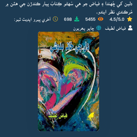
دلين کي ڇُهندا ۽ فياض جو هي سُهڻو ڪِتابُ پيار ڪندڙن جي هٿن ۾
مُرڪندي نظر ايندو.
4.5/5.0
5455
698
آخري ڀيرو اپڊيٽ ٿيو:
فياض لطيف
ڇاپو پھريون