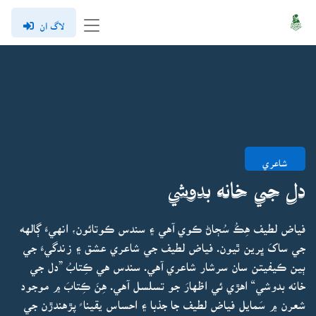
لاگ ان
شاعري
دل جي خانه بدوشي
فياض لطيف هِڪُ سُڄاڻ ڪوي آهي ۽ سندس ڪوتائون، انهيءَ ڳالهه
جي ساکَ ڀرين ٿيون. فياض لطيف جي شاعري عشق ۽ زندگيءَ جي
ٻين ڪيفيتن سان سرشار شاعري آهي. سندس هي ڪِتابُ ”دل جي
خانه بدوشي“ اهڙي ئي اظهارَ جو تسلسل آهي. هِنَ ڪِتابَ ۾ موجود
شعرن ۾ سَمايل فياض لطيف جا جذبا ۽ احساس يقينا ً پڙهندڙن جي