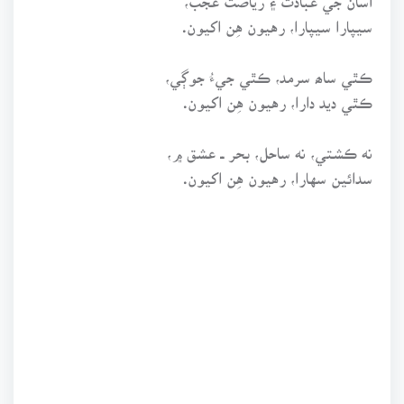
سيپارا سيپارا، رهيون هِن اکيون.
ڪٿي ساھ سرمد، ڪٿي جيءُ جوڳي،
ڪٿي ديد دارا، رهيون هِن اکيون.
نه ڪشتي، نه ساحل، بحر ــ عشق ۾،
سدائين سهارا، رهيون هِن اکيون.