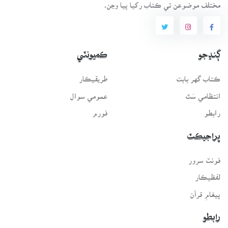
مختلف موضوعن تي ڪتاب رکيا پيا وڃن.
ڳنڍجو
ڪميونٽي
ڪتاب گهر بابت
طريقيڪار
انتظامي سَٿ
عمومي سوال
رابطو
فورم
پراجيڪٽ
فونٽ سرور
لفظيڪار
پيغامِ قرآن
رابطو