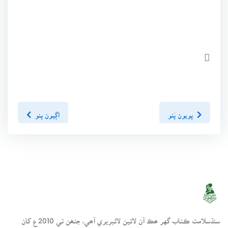

پويون پَنو
اڳيون پنو
سنڌسلامت ڪتاب گهر ھڪ آن لائين لائبريري آھي، جنھن تي 2010ع کان