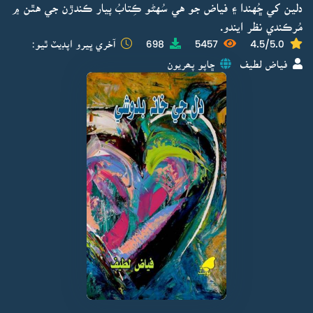
دلين کي ڇُهندا ۽ فياض جو هي سُهڻو ڪِتابُ پيار ڪندڙن جي هٿن ۾
مُرڪندي نظر ايندو.
4.5/5.0
5457
698
آخري ڀيرو اپڊيٽ ٿيو:
فياض لطيف
ڇاپو پھريون