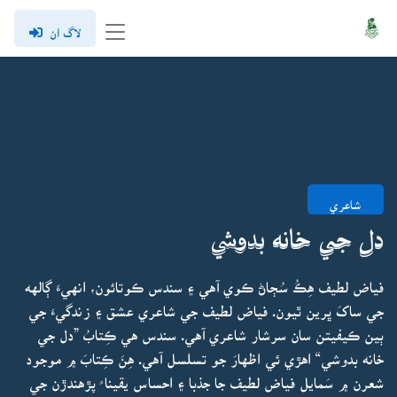
لاگ ان
شاعري
دل جي خانه بدوشي
فياض لطيف هِڪُ سُڄاڻ ڪوي آهي ۽ سندس ڪوتائون، انهيءَ ڳالهه
جي ساکَ ڀرين ٿيون. فياض لطيف جي شاعري عشق ۽ زندگيءَ جي
ٻين ڪيفيتن سان سرشار شاعري آهي. سندس هي ڪِتابُ ”دل جي
خانه بدوشي“ اهڙي ئي اظهارَ جو تسلسل آهي. هِنَ ڪِتابَ ۾ موجود
شعرن ۾ سَمايل فياض لطيف جا جذبا ۽ احساس يقينا ً پڙهندڙن جي