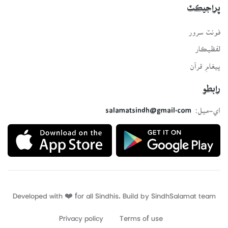
پراجيڪٽ
فونٽ سرور
لفظيڪار
پيغامِ قرآن
رابطو
اي-ميل:
salamatsindh@gmail.com
Developed with ❤️ for all Sindhis. Build by
SindhSalamat
team
Privacy policy
Terms of use