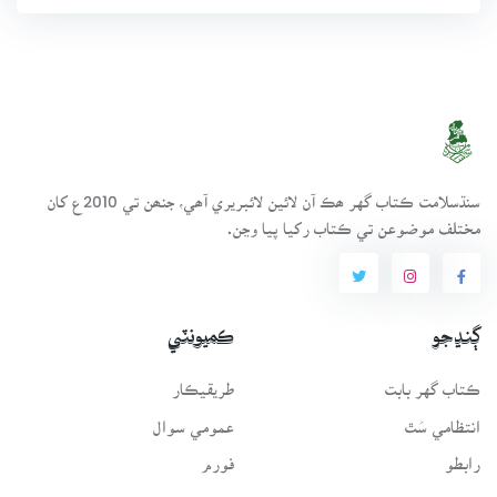
سنڌسلامت ڪتاب گهر ھڪ آن لائين لائبريري آھي، جنھن تي 2010ع کان
مختلف موضوعن تي ڪتاب رکيا پيا وڃن.
ڳنڍجو
ڪميونٽي
ڪتاب گهر بابت
طريقيڪار
انتظامي سَٿ
عمومي سوال
رابطو
فورم