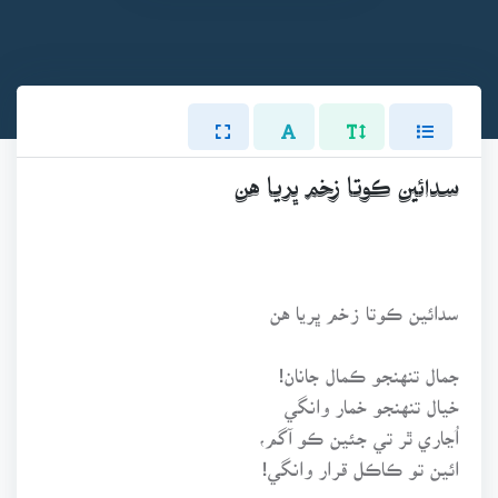
سدائين ڪوتا زخم ڀريا هن
سدائين ڪوتا زخم ڀريا هن
جمال تنهنجو ڪمال جانان!
خيال تنهنجو خمار وانگي
اُڃاري ٿر تي جئين ڪو آگم،
ائين تو ڪاڪل قرار وانگي!