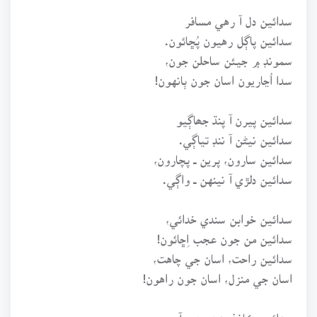
سدائين دل آ رهي مسافر
سدائين پاڳل رهيون پُڇائون.
سمونڊ ۾ جيئن ساحلن جون،
سدا اُڃاريون اسان جون ٻانهون!
سدائين پيرن آ پنڌ جھاڳيو
سدائين نيڻن آ ننڊ تياڳي.
سدائين سارون، پرين ــ پچارون،
سدائين دلڙي آ نينهن ــ واڳي.
سدائين خوابن سندي خدائي،
سدائين من جون عجب اِڇائون!
سدائين راحت، اسان جي چاهت،
اسان جي منزل، اسان جون راهون!
سدائين ڪاغذ بدن رهيو آ