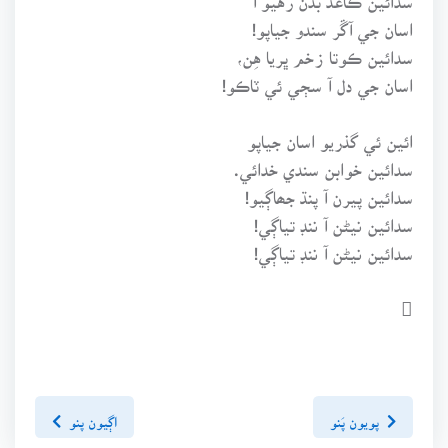
اسان جي آڱر سندو جياپو!
سدائين ڪوتا زخم ڀريا هِن،
اسان جي دل آ سڄي ئي ٽاڪو!
ائين ئي گذريو اسان جياپو
سدائين خوابن سندي خدائي.
سدائين پيرن آ پنڌ جھاڳيو!
سدائين نيڻن آ ننڊ تياڳي!
سدائين نيڻن آ ننڊ تياڳي!

پويون پَنو
اڳيون پنو