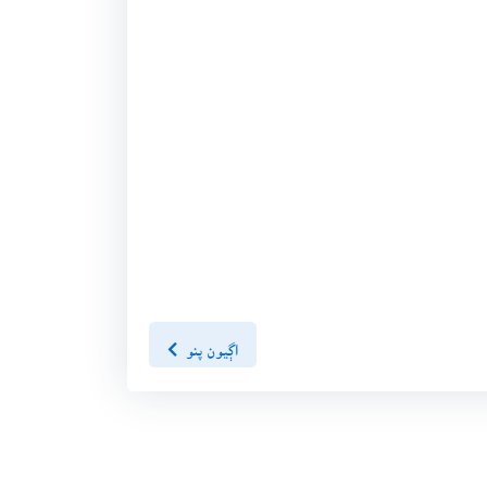
اڳيون پنو