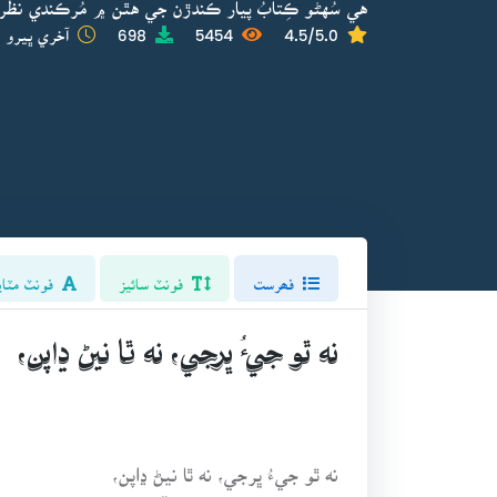
هي سُهڻو ڪِتابُ پيار ڪندڙن جي هٿن ۾ مُرڪندي نظر ا
4.5/5.0
5454
698
آخري ڀيرو ا
فھرست
فونٽ سائيز
فونٽ مٽاي
نه ٿو جيءُ ڀرجي، نه ٿا نيڻ ڍاپن،
نه ٿو جيءُ ڀرجي، نه ٿا نيڻ ڍاپن،
اڃايل سمندر ڪِئين چپ آجھاپن!