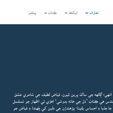
تعارف
ليکڪ
ڪِتابَ
پبلشر
نهيءَ ڳالهه جي ساکَ ڀرين ٿيون. فياض لطيف جي شاعري عشق
دس هي ڪِتابُ ”دل جي خانه بدوشي“ اهڙي ئي اظهارَ جو تسلسل
ا جذبا ۽ احساس يقينا ً پڙهندڙن جي دلين کي ڇُهندا ۽ فياض جو