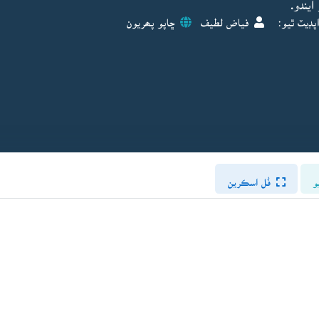
يندو.
پڊيٽ ٿيو:
فياض لطيف
ڇاپو پھريون
و
فُل اسڪرين