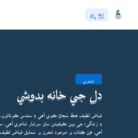
ڀاڱا
شاعري
دل جي خانه بدوشي
فياض لطيف هِڪُ سُڄاڻ ڪوي آهي ۽ سندس ڪوتائون، ا
۽ زندگيءَ جي ٻين ڪيفيتن سان سرشار شاعري آهي. سن
آهي. هِنَ ڪِتابَ ۾ موجود شعرن ۾ سَمايل فياض لطيف ج