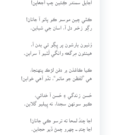
ڪٿي چين موسم ڪو پاتو آ جانان!
رڳو زخم دل آ، اسان جي شبابن.
وُٺيون بارشون پر ڀِڳو ئي بدن آ،
هينئون مِرگھه وانگي لُٽيو آ سرابن.
ڪيا ڪاغذن ۾ دفن لڙڪ پنهنجا،
هي ”لفظن جو ماتم“، تڏو آهي خوابن!
حُسن زندگي ۽ حُسن آ خدائي،
ڪيو سونهن سجدا، نه ڀِيليو گلابن.
اڃا چندُ لمحا ته ترسو ڪي جانان!
اڃا چنڊ ـــ چهرو چمڻ ڏيو حجابن.