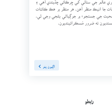
ات جا انيڪ منظر آهن. هر منظر ۾ هڪ ڪائنات
 محبت جي جستجوءَ ۾ جوڳياڻي بڻجي وڃي ٿي.
نديون ته ضرور مُسڪرائينديون.
اڳيون پنو
رابطو