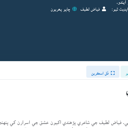
يندو.
پڊيٽ ٿيو:
فياض لطيف
ڇاپو پھريون
و
فُل اسڪرين
. فياض لطيف جي شاعري پڙهندي اکيون عشق جي اسرارن کي پنهنجي
ڪائنات جي ڪنهن ڪُنڊ مان اُڀريل ان صدا جيان ڀاسندا آهن، جيڪا س