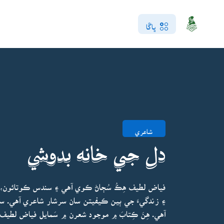
ڀاڱا
شاعري
دل جي خانه بدوشي
فياض لطيف هِڪُ سُڄاڻ ڪوي آهي ۽ سندس ڪوتائون، ا
۽ زندگيءَ جي ٻين ڪيفيتن سان سرشار شاعري آهي. سن
آهي. هِنَ ڪِتابَ ۾ موجود شعرن ۾ سَمايل فياض لطيف ج