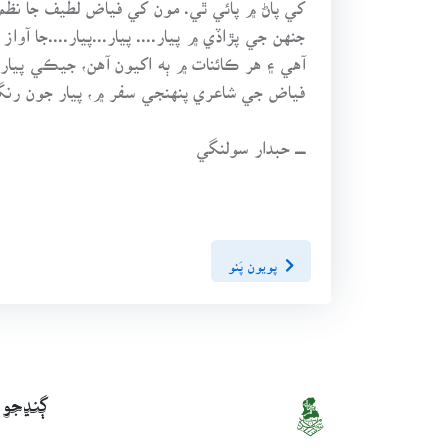
جنهن جي پڙاڏي ۾ پيار.... پيار...پيار....ج
آهي ۽ هر ڪائنات ۾ ٻه اکيون آهن، جيڪي پيا
فياض جي شاعري پنهنجي سفر ۾، پيار جون رنگي
ـــــ حبدار سولنگي
پويون پَنو
ڳنڍجو