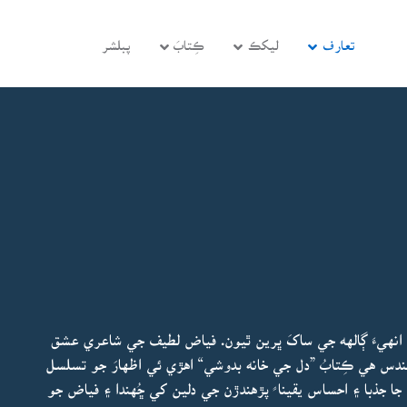
تعارف
ليکڪ
ڪِتابَ
پبلشر
نهيءَ ڳالهه جي ساکَ ڀرين ٿيون. فياض لطيف جي شاعري عشق
دس هي ڪِتابُ ”دل جي خانه بدوشي“ اهڙي ئي اظهارَ جو تسلسل
ا جذبا ۽ احساس يقينا ً پڙهندڙن جي دلين کي ڇُهندا ۽ فياض جو