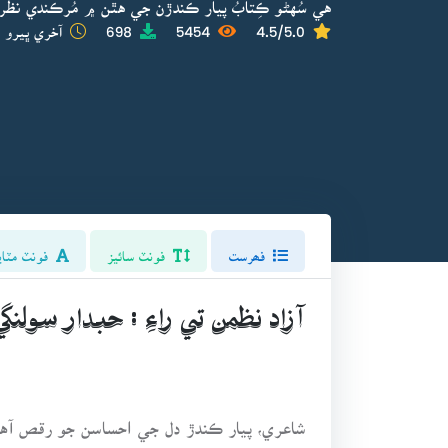
هي سُهڻو ڪِتابُ پيار ڪندڙن جي هٿن ۾ مُرڪندي نظر ا
4.5/5.0
5454
698
آخري ڀيرو ا
فھرست
فونٽ سائيز
فونٽ مٽاي
آزاد نظمن تي راءِ : حبدار سولنگي
شاعري، پيار ڪندڙ دل جي احساسن جو رقص آهي
کي پاڻ ۾ پائي ٿي. مون کي فياض لطيف جا نظم 