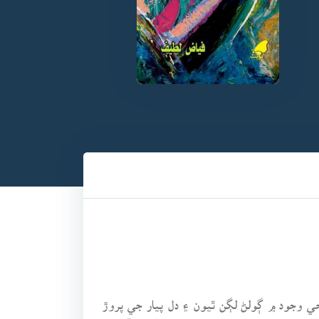
 وجود ۾ ڳولڻ لڳن ٿيون ۽ دل پيار جي پروڙ
اري عالم جي سناٽي کي ڇِرڪائي ڇڏيندي آهي ۽