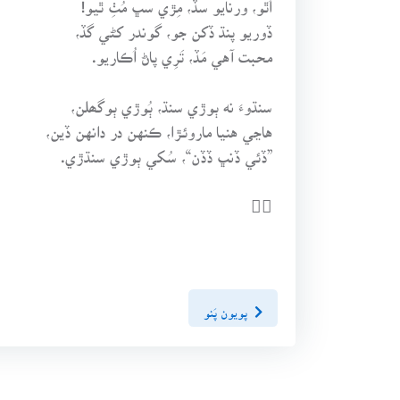
ڏوريو پنڌ ڏکن جو، گوندر کڻي گڏ،
محبت آهي مَڏ، تَرِي پاڻ اُڪاريو.
سنڌوءَ نه ٻوڙي سنڌ، ٻُوڙي ٻوگھلن،
هاڃي هنيا ماروئـڙا، ڪنهن در دانهن ڏين،
”ڏئي ڏنڀ ڏڏن“، سُکي ٻوڙي سنڌڙي.

پويون پَنو