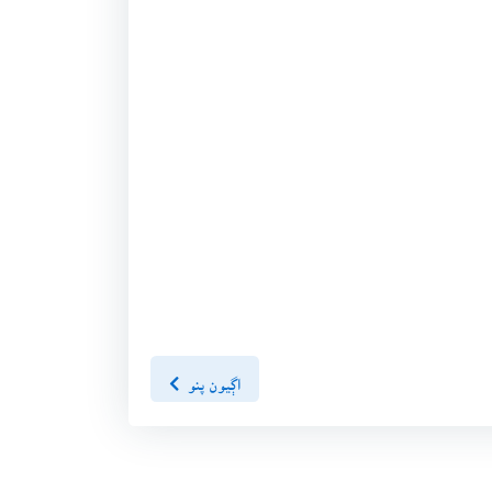
اڳيون پنو