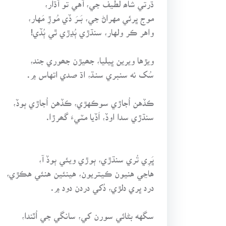
موج ڀرئي مهراڻ جي، بَــرَ ڏي مُوڙِ مَهار،
واهر ڪر ولهار، سنڌڙي ٻُڍڙي ٿي ٻُڏي!
ويڙها ويرين ڀيليا، جھيڙن جھوري جند،
سُک نه سنبري سنـڌ، اڌ صدي اتهاس ۾.
ڪڏهن اُجاڙي سوڪهڙي، ڪڏهن اُجاڙي ٻوڏ،
سنڌڙي سدا اوڏ، اَڏيا مٽيءَ گھرڙا.
ڀَرِي تُري سنڌڙي، ٻوڙي ويئي ٻوڏ آ،
هاڃي هنيون ڪيتريون، هينئين هنئي هڪڙي،
درد ڀري دلڙي، دُکي دردن دود ۾.
سگهه بڻائي سورن کي، سانگي جي اُٿندا،
ڀتر ٿِي ڀُرندا، دک سموري ديس جا.