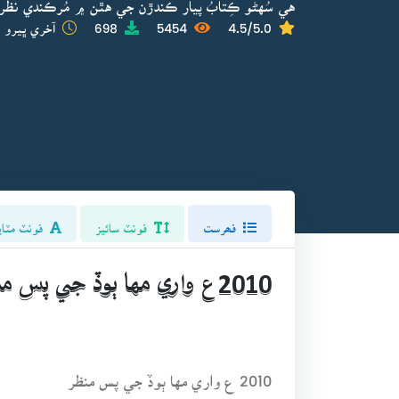
هي سُهڻو ڪِتابُ پيار ڪندڙن جي هٿن ۾ مُرڪندي نظر ا
4.5/5.0
5454
698
آخري ڀيرو ا
فھرست
فونٽ سائيز
فونٽ مٽاي
2010 ع واري مها ٻوڏ جي پس منظر
2010 ع واري مها ٻوڏ جي پس منظر
۾ لکيل بيتَ