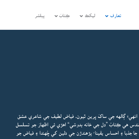
تعارف
ليکڪ
ڪِتابَ
پبلشر
نهيءَ ڳالهه جي ساکَ ڀرين ٿيون. فياض لطيف جي شاعري عشق
دس هي ڪِتابُ ”دل جي خانه بدوشي“ اهڙي ئي اظهارَ جو تسلسل
ا جذبا ۽ احساس يقينا ً پڙهندڙن جي دلين کي ڇُهندا ۽ فياض جو