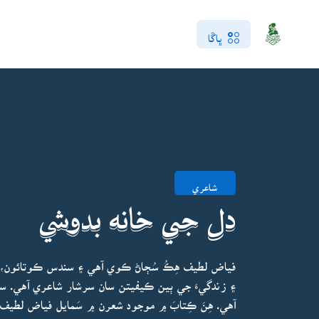
ڀاڱا
شاعري
دل جي خانه بدوشي
فياض لطيف هِڪُ سُڄاڻ ڪوي آهي ۽ سندس ڪوتائون، ا
۽ زندگيءَ جي ٻين ڪيفيتن سان سرشار شاعري آهي. سن
آهي. هِنَ ڪِتابَ ۾ موجود شعرن ۾ سَمايل فياض لطيف ج