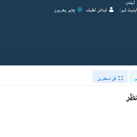
يندو.
پڊيٽ ٿيو:
فياض لطيف
ڇاپو پھريون
و
فُل اسڪرين