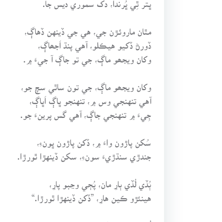
مٿان ماروئـڙن جي، هي جي ڏينهن ڏهاڳ،
ڏورڻ ڏکيو هيڪلو، آهي پنڌ اَجھاڳ،
وکان ويجھو ماڳ، جي تو جاڳ آ جيءَ ۾.
وکان ويجھو ماڳ، جي تون ساٿي سچ جو،
آهي تنهنجي وس ۾، تنهنجو ڀاڳ اَڀاڳ،
جِيءَ ۾ تنهنجي جاڳ، آهي گس پرينءَ جو.
سُکن پاڙون واءَ ۾، ڏکن پاڙون ڀونءِ،
جندڙي سنڌڙيءَ سونءِ، سکن ڏينهڙا ٿورڙا.
ٻُڏي لُڏي ٻارِ مان، پُڄي وڃبو پارِ،
هينئڙو ڪين هارِ، ”ڏکن ڏينهڙا ٿورڙا.“
اُٿو، ورنايو سڏ، مِڙي سڀ مُٺِ ٿيو!