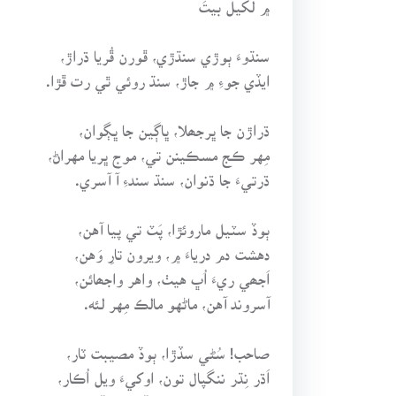
سنڌوءَ ٻوڙي سنڌڙي، ڦورن ڦُريا ڌراڙ،
ايڏي جوءِ ۾ جاڙ، سنڌ روئي ٿي رت ڦڙا.
ڌراڙن جا ڀرجھلا، ڀاڳين جا ڀڳوان،
مِهر ڪج مسڪينن تي، موج ڀريا مهراڻ،
ڌرتيءَ جا ڌنوان، سنڌ سندءِ آ آسري.
ٻوڏ سٽيل ماروئڙا، پَٽ تي پيا آهن،
دهشت دم درياءَ ۾، ويرون تارِ وَهن،
اَجھي ريءَ اُڀ هيٺ، واهر واجھائن،
آسروند آهن، ماڻهو مالڪ مِهر لئه.
صاحب! سُڻي سڏڙا، ٻوڏ مصيبت ٽار،
اَڌر نِڌر ننگپال تون، اوکيءَ ويل اُڪار،
ڌرتي شاھ لطيف جي، آهي تو آڌار،