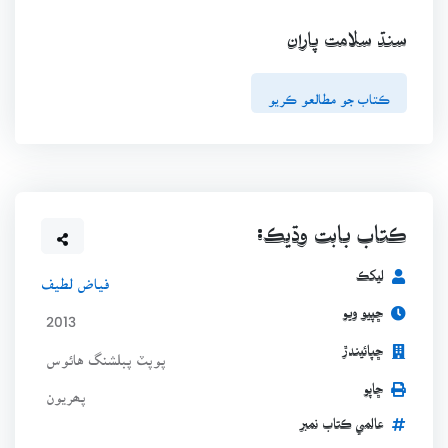
سنڌ سلامت پاران
ڪتاب جو مطالعو ڪريو
ڪتاب بابت وڌيڪ:
ليکڪ
فياض لطيف
ڇپيو ويو
2013
ڇپائيندڙ
پوپٽ پبلشنگ هائوس
ڇاپو
پھريون
عالمي ڪتاب نمبر