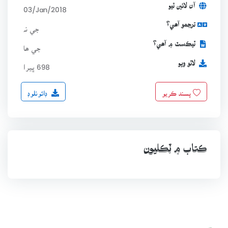
آن لائين ٿيو
03/Jan/2018
ترجمو آھي؟
جي نہ
ٽيڪسٽ ۾ آھي؟
جي ھا
لاٿو ويو
698 ڀيرا
ڊائونلوڊ
پسند ڪريو
ڪتاب ۾ ٽِڪليون