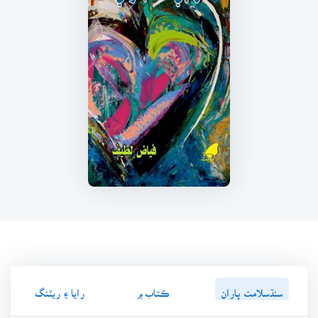
سنڌسلامت پاران
ڪتاب ۾
رايا ۽ ريٽنگ