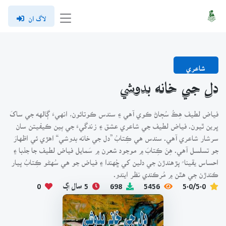
لاگ ان
شاعري
دل جي خانه بدوشي
فياض لطيف هِڪُ سُڄاڻ ڪوي آهي ۽ سندس ڪوتائون، انهيءَ ڳالهه جي ساکَ
ڀرين ٿيون. فياض لطيف جي شاعري عشق ۽ زندگيءَ جي ٻين ڪيفيتن سان
سرشار شاعري آهي. سندس هي ڪِتابُ ”دل جي خانه بدوشي“ اهڙي ئي اظهارَ
جو تسلسل آهي. هِنَ ڪِتابَ ۾ موجود شعرن ۾ سَمايل فياض لطيف جا جذبا ۽
احساس يقينا ً پڙهندڙن جي دلين کي ڇُهندا ۽ فياض جو هي سُهڻو ڪِتابُ پيار
ڪندڙن جي هٿن ۾ مُرڪندي نظر ايندو.
5.0/5.0
5456
698
5 سال اڳ
0