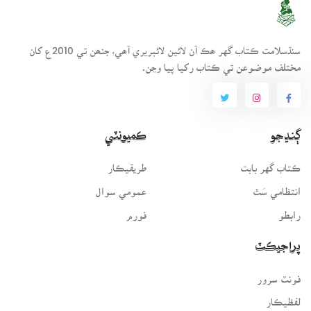
سنڌسلامت ڪتاب گهر ھڪ آن لائين لائبريري آھي، جنھن تي 2010ع کان
مختلف موضوعن تي ڪتاب رکيا پيا وڃن.
ڳنڍجو
ڪميونٽي
ڪتاب گهر بابت
طريقيڪار
انتظامي سَٿ
عمومي سوال
رابطو
فورم
پراجيڪٽ
فونٽ سرور
لفظيڪار