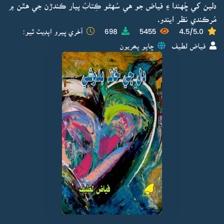
دلين کي ڇُهندا ۽ فياض جو هي سُهڻو ڪِتابُ پيار ڪندڙن جي هٿن ۾
مُرڪندي نظر ايندو.
4.5/5.0
5455
698
آخري ڀيرو اپڊيٽ ٿيو:
فياض لطيف
ڇاپو پھريون