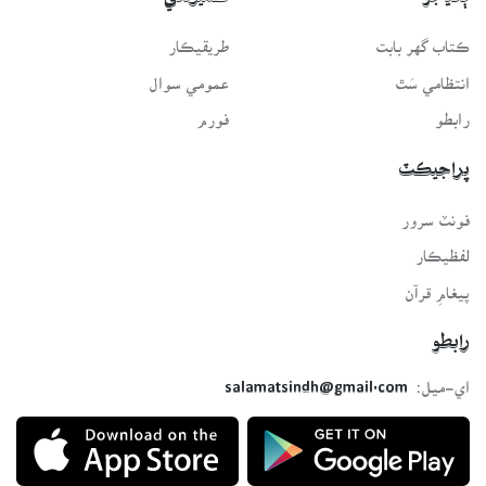
ڪتاب گهر بابت
طريقيڪار
انتظامي سَٿ
عمومي سوال
رابطو
فورم
پراجيڪٽ
فونٽ سرور
لفظيڪار
پيغامِ قرآن
رابطو
اي-ميل:
salamatsindh@gmail.com