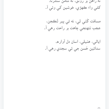
کڻي واءَ ڪهڙي، خوشين کي وئي آ.
مسافت کُٽي ٿي، نه ئي پير ٿَڪجن،
عجب تنهنجي چاهت ۾ راحت رهي آ.
اياڻي، هٺيلي، اسان دل آواره،
سدائين حُسن جي ئي سجدي رهي آ.
