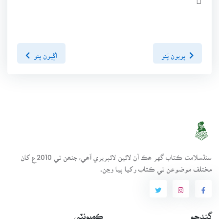
پويون پَنو
اڳيون پنو
سنڌسلامت ڪتاب گهر ھڪ آن لائين لائبريري آھي، جنھن تي 2010ع کان
مختلف موضوعن تي ڪتاب رکيا پيا وڃن.
ڳنڍجو
ڪميونٽي