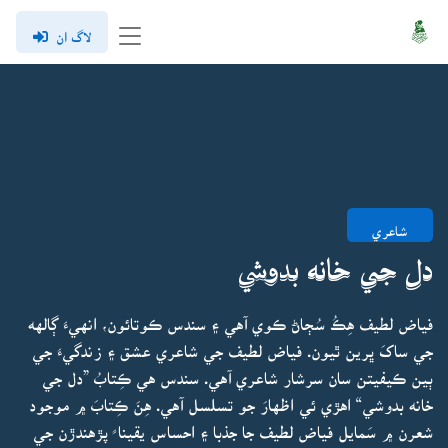
لاگ ان
شاعري
دل جي خانه بدوشي
فياض لطيف هِڪُ سُڄاڻ ڪوي آهي ۽ سندس ڪوتائون، انهيءَ ڳالهه
جي ساکَ ڀرين ٿيون. فياض لطيف جي شاعري عشق ۽ زندگيءَ جي
ٻين ڪيفيتن سان سرشار شاعري آهي. سندس هي ڪِتابُ ”دل جي
خانه بدوشي“ اهڙي ئي اظهارَ جو تسلسل آهي. هِنَ ڪِتابَ ۾ موجود
شعرن ۾ سَمايل فياض لطيف جا جذبا ۽ احساس يقينا ً پڙهندڙن جي