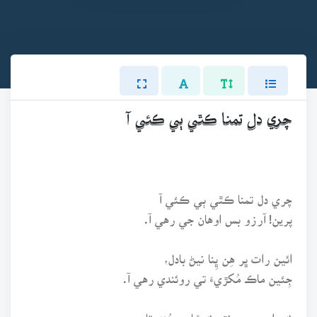
چري دل تمنا ڪٿي ٻي ڪئي آ
چري دل تمنا ڪٿي ٻي ڪئي آ
پرين! آرزو بس اوهان جي رهي آ.
ائين رات ڀر هِن ڀِنا نيڻ بادل،
جِئين ماڪ مُکڙيءَ تي روئندي رهي آ.
نه راهن ۾ رونق، نه شامن سُندرتا،