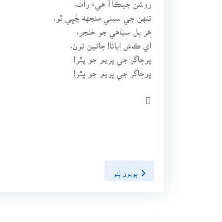
تنهن جي سيني منجهه چُڀي ٿو،
هر پل سيّاهي جو خنجر،
اي ڪاش اياڻا! ڄاڻين تون،
پوڄاگر جي پريم جو پٿر!
پوڄاگر جي پريم جو پٿر!

پويون پَنو