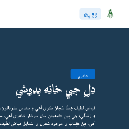
ڀاڱا
شاعري
دل جي خانه بدوشي
فياض لطيف هِڪُ سُڄاڻ ڪوي آهي ۽ سندس ڪوتائون، ا
۽ زندگيءَ جي ٻين ڪيفيتن سان سرشار شاعري آهي. سن
آهي. هِنَ ڪِتابَ ۾ موجود شعرن ۾ سَمايل فياض لطيف ج