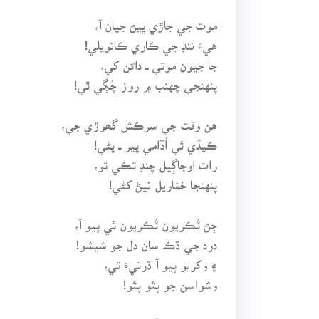
موت جي جاڙي ڀيڻ جيان آ،
هيءَ ننڊ جي ڪاري ڪانويلي!
جا جيون موتي ــ داڻن کي،
پنهنجي چهنب ۾ روز چُڳي ٿي!
هن وقت جي سرڪش گھوڙي جي،
ڪيڏي ٿي اُڏامي پير ــ پڻي!
رات اوجاڳيل چنڊ تڪي ٿو،
پنهنجا خمّاريل نيڻ کڻي!
ڄڻ ٽُڪريون ٽُڪريون ٿي پيو آ،
درد جي ڌڪ سان دل جو شيشو!
۽ وکريو پيو آ ڌرتيءَ تي،
وشواسن جو پتّو پتّو!
روشن جيڪا آ هيءَ رات،