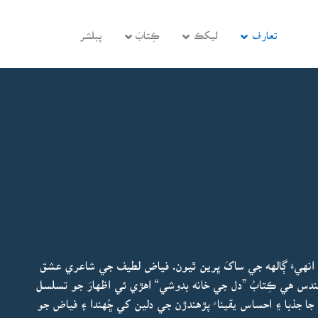
تعارف
ليکڪ
ڪِتابَ
پبلشر
نهيءَ ڳالهه جي ساکَ ڀرين ٿيون. فياض لطيف جي شاعري عشق
دس هي ڪِتابُ ”دل جي خانه بدوشي“ اهڙي ئي اظهارَ جو تسلسل
ا جذبا ۽ احساس يقينا ً پڙهندڙن جي دلين کي ڇُهندا ۽ فياض جو