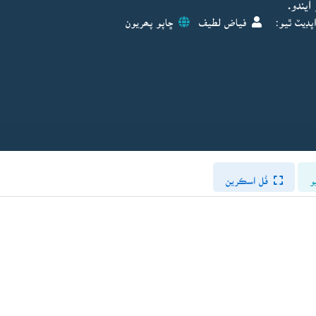
يندو.
پڊيٽ ٿيو:
فياض لطيف
ڇاپو پھريون
و
فُل اسڪرين