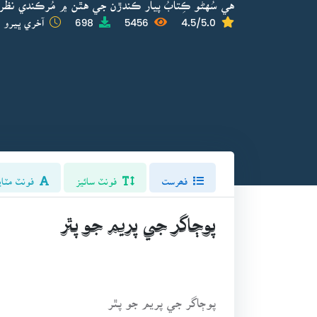
هي سُهڻو ڪِتابُ پيار ڪندڙن جي هٿن ۾ مُرڪندي نظر ا
4.5/5.0
5456
698
آخري ڀيرو ا
فھرست
فونٽ سائيز
فونٽ مٽاي
پوڄاگر جي پريم جو پٿر
پوڄاگر جي پريم جو پٿر