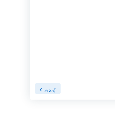
اڳيون پنو