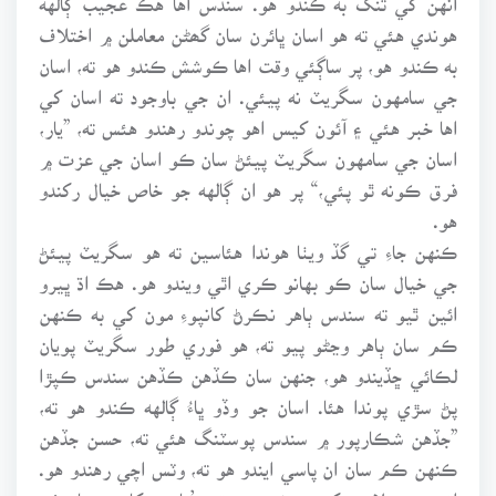
هوندي هئي ته هو اسان ڀائرن سان گھڻن معاملن ۾ اختلاف
به ڪندو هو، پر ساڳئي وقت اها ڪوشش ڪندو هو ته، اسان
جي سامهون سگريٽ نه پيئي. ان جي باوجود ته اسان کي
اها خبر هئي ۽ آئون کيس اهو چوندو رهندو هئس ته، ”يار،
اسان جي سامهون سگريٽ پيئڻ سان ڪو اسان جي عزت ۾
فرق ڪونه ٿو پئي،“ پر هو ان ڳالهه جو خاص خيال رکندو
هو.
ڪنهن جاءِ تي گڏ ويٺا هوندا هئاسين ته هو سگريٽ پيئڻ
جي خيال سان ڪو بهانو ڪري اٿي ويندو هو. هڪ اڌ ڀيرو
ائين ٿيو ته سندس ٻاهر نڪرڻ کانپوءِ مون کي به ڪنهن
ڪم سان ٻاهر وڃڻو پيو ته، هو فوري طور سگريٽ پويان
لڪائي ڇڏيندو هو، جنهن سان ڪڏهن ڪڏهن سندس ڪپڙا
پڻ سڙي پوندا هئا. اسان جو وڏو ڀاءُ ڳالهه ڪندو هو ته،
”جڏهن شڪارپور ۾ سندس پوسٽنگ هئي ته، حسن جڏهن
ڪنهن ڪم سان ان پاسي ايندو هو ته، وٽس اچي رهندو هو.
اتي هو ملازم کي چوندو هو ته، ’ڀاڀيءَ کان پئسا وٺي