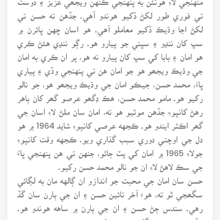
تي فوري طور لکڻ ڏکيو هوندو آهي. جڏهن ته حسن تي
لکڻ اڃا وڌيڪ ڏکيو معاملو آهي. هو اسان ڇهن ڀائرن ۾
سڀ کان ننڍو ۽ سڀني جو پيارو هو. رڳو ننڍي هئڻ ڪري
هو امان ۽ بابا کي سڀ کان پيارو نه هو، پر ان ڪري به امان
جي وڌيڪ ويجھو هو جو امان هن تي پنهنجي وڏي ۽ پياري
ڀاءُ، محمد حسن، جيڪو امان جي وڌيڪ ويجھو هو، جو نالو
رکيو هو. مامو محمد حسن، هڪ ڊگھو عرصو گھر کان ٻاهر
رهڻ کانپوءِ جڏهن موٽيو هو ته، امان سان ملڻ لاءِ اسان جي
گھر اڪثر ايندو هو. ڪجهه عرصي کانپوءِ شايد 1964 ۾ هو
دل جي اوچتي دوري سبب گذاري ويو. ڪجهه وقت کانپوءِ
جولاءِ 1965 ۾ امان کي پٽ ڄائو، جنهن تي هن پنهنجي ڀاءُ
جي سڪ لاهڻ لاءِ ان جو نالو محمد حسن رکيو.
حسن سان امان جي محبت جو اندازو ان ڳالهه مان به لڳائي
سگھجي ٿو ته، هوءَ آخر تائين حسن ۽ ان جي ٻارن سان گڏ
رهي. سندس ڄڻ حسن ۽ ان جي ٻارن ۾ ساهه هوندو هو.
جڏهن مون وٽ گلشن حديد ايندي هئي ته چوندي هئي