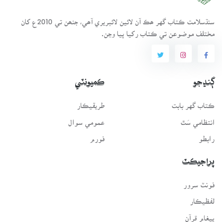
سنڌسلامت ڪتاب گهر ھڪ آن لائين لائبريري آھي، جنھن تي 2010ع کان
مختلف موضوعن تي ڪتاب رکيا پيا وڃن.
ڳنڍجو
ڪميونٽي
ڪتاب گهر بابت
طريقيڪار
انتظامي سَٿ
عمومي سوال
رابطو
فورم
پراجيڪٽ
فونٽ سرور
لفظيڪار
پيغامِ قرآن