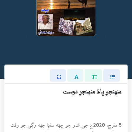
منهنجو ڀاءُ منهنجو دوست
5 مارچ، 2020ع جي شام جو ڇهه ساڍا ڇهه وڳي جو وقت
هو. آئون معمول موجب پنهنجو ڪم ڪري رهيو هئس ته