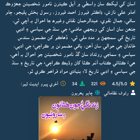
اسان کي ليکڪ سان واسطي ۾ آيل ڪيترن نامور شخصيتن جھڙوڪ
امام علي نازش، ڊاڪٽر فيروز احمد فيروز، رسول بخش پليجو، ڄام
ساقي، جمال نقوي، عبدالرحمان نقاش وغيرھ جا احوال بہ آڇي ٿي،
جنھن سان اسان کي ويجهي ماضيءَ جي سنڌ جي سياسي ۽ ادبي
تاريخ کي سمجهڻ ۾ مدد ملي ٿي. ڏھاڪو کن مضمون سندس
خاندان جي حوالي سان آھن، باقي مضمونن ۾ ڪراچيءَ جي ادبي،
سياسي ۽ سماجي روئداد سان گڏ نامور شخصيتن جو احوال بہ آھي.
ھيءُ ڪٿائي ڪتاب آتم ڪٿا کان وڌيڪ ڪراچيءَ جي تاريخ ۽ سنڌ
جي سياسي ۽ ادبي تاريخ لاءِ بنيادي مواد فراھم ڪري ٿو.
4.5/5.0
321
34
آخري ڀيرو اپڊيٽ ٿيو:
رئوف نظاماڻي
ڇاپو پھريون