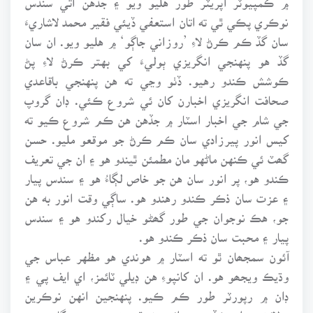
نوڪري پڪي ٿي ته اتان استعفي ڏيئي فقير محمد لاشاريءَ
سان گڏ ڪم ڪرڻ لاءِ ’روزاني جاڳو‘ ۾ هليو ويو. ان سان
گڏ هو پنهنجي انگريزي ٻوليءَ کي بهتر ڪرڻ لاءِ پڻ
ڪوشش ڪندو رهيو. ڏٺو وڃي ته هن پنهنجي باقاعدي
صحافت انگريزي اخبارن کان ئي شروع ڪئي. ڊان گروپ
جي شام جي اخبار اسٽار ۾ جڏهن هن ڪم شروع ڪيو ته
کيس انور پيرزادي سان ڪم ڪرڻ جو موقعو مليو. حسن
گھٽ ئي ڪنهن ماڻهو مان مطمئن ٿيندو هو ۽ ان جي تعريف
ڪندو هو، پر انور سان هن جو خاص لڳاءُ هو ۽ سندس پيار
۽ عزت سان ذڪر ڪندو رهندو هو. ساڳي وقت انور به هن
جو، هڪ نوجوان جي طور گھڻو خيال رکندو هو ۽ سندس
پيار ۽ محبت سان ذڪر ڪندو هو.
آئون سمجھان ٿو ته اسٽار ۾ هوندي هو مظهر عباس جي
وڌيڪ ويجھو هو. ان کانپوءِ هن ڊيلي ٽائمز، اي ايف پي ۽
ڊان ۾ رپورٽر طور ڪم ڪيو. پنهنجين انهن نوڪرين
بدلائڻ دوران ڪڏهن به ائين نه ٿيو ته هو بيروزگار رهيو