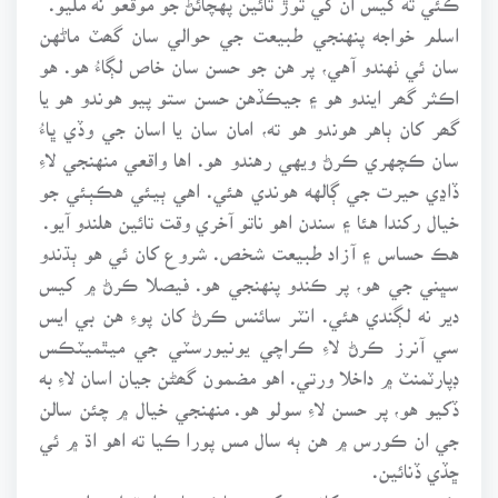
اسلم خواجه پنهنجي طبيعت جي حوالي سان گھٽ ماڻهن
سان ئي ٺهندو آهي، پر هن جو حسن سان خاص لڳاءُ هو. هو
اڪثر گھر ايندو هو ۽ جيڪڏهن حسن ستو پيو هوندو هو يا
گھر کان ٻاهر هوندو هو ته، امان سان يا اسان جي وڏي ڀاءُ
سان ڪچهري ڪرڻ ويهي رهندو هو. اها واقعي منهنجي لاءِ
ڏاڍي حيرت جي ڳالهه هوندي هئي. اهي ٻيئي هڪٻئي جو
خيال رکندا هئا ۽ سندن اهو ناتو آخري وقت تائين هلندو آيو.
هڪ حساس ۽ آزاد طبيعت شخص. شروع کان ئي هو ٻڌندو
سڀني جي هو، پر ڪندو پنهنجي هو. فيصلا ڪرڻ ۾ کيس
دير نه لڳندي هئي. انٽر سائنس ڪرڻ کان پوءِ هن بي ايس
سي آنرز ڪرڻ لاءِ ڪراچي يونيورسٽي جي ميٿميٽڪس
ڊپارٽمنٽ ۾ داخلا ورتي. اهو مضمون گھڻن جيان اسان لاءِ به
ڏکيو هو، پر حسن لاءِ سولو هو. منهنجي خيال ۾ چئن سالن
جي ان ڪورس ۾ هن ٻه سال مس پورا ڪيا ته اهو اڌ ۾ ئي
ڇڏي ڏنائين.
ڪجهه عرصي کانپوءِ کيس پاڪستان اسٽيل ملز جي