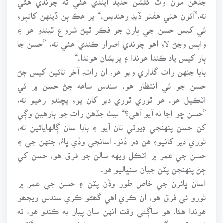
ته،”آئون هتي هفتو ڏيڍ رهنديس.“ پر هڪ ٻن ڏينهن کانپوءِ
ئي کيس حسن جي ٻارن جو فڪر ٿيڻ شروع ٿيندو هو ۽
واپس وڃڻ لاءِ اهو چوندي اصرار ڪندي هئي ته، ”حسن جا
ٻار کيس ياد ڪندا هوندا ۽ پريشان هوندا.“
بابا جنهن رات گذاري ويو هو، ان رات، آخر تائين کيس ڄڻ
حسن جو ئي انتظار هو. سندس ساهه ڄڻ حسن ۾ ئي
اٽڪيل هو. هو ٿوري ٿوري دير کان پوءِ پڇندو رهيو ته،
”حسن ڇو اڃا نه آيو آهي؟“ نيٺ جڏهن رات جو ٻارهين وڳي
کن حسن پنهنجي ڊيوٽي تان آيو ۽ بابا سان ڳالهايائين ته،
ٿوري دير کانپوءِ هن دم ڏنو. اسانجي وڏي ڀاءُ، جنهن جي ۽
حسن جي عمر ۾ اٽڪل ويهه سالن جو فرق هو، حسن کي
ڄڻ پنهنجن پٽن جيان سنڀاليو هو.
اسان ڀائرن جي خاص طور وڏن پٽن ۽ حسن جي عمر ۾
ٿورو ئي فرق هو، ان ڪري اهي گھڻو ڪري سندس ويجھو
هوندا هئا. هو ساڳئي وقت انهن سان پيار به ڪندو هو، ته
انهن کي تنگ به ڪندو هو. سندس اها هڪ عجيب ڳالهه