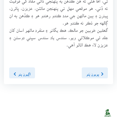
نه ڏني. هو موقعي مهل تي پنهنجن مائٽن، عزيزن، ڀائرن،
ڀينرن ۽ ٻين ماڻهن جي مدد ڪندو رهندو هو ۽ ڪڏهن به ان
ڳالهه جو ذڪر نه ڪندو هو.
گھڻين خوبين جو مالڪ، هڪ يگانو ۽ منفرد ماڻهو اسان کان
جلد ئي موڪلائي ويو. سندس ياد سندس سڀني دوستن ۽
عزيزن لاءِ هڪ اثاثو آهي.
پويون پَنو
اڳيون پنو