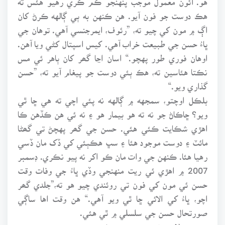
هڪ دوست جو فون آيو. هن ڪنهن به ٻي ڳالهه ڪرڻ کان
اڳ ۾ مون کي چيو ته، ”رئوف، ايمرجنسي آهي. توهان جي
ڀاءُ حسن جي طبيعت خراب آهي. کيس اسپتال کڻي ويا آهن.
اوهان فوري طور پهچو.“ اسان اڃا گھر کان ٻاهر ئي مس
نڪتا هئاسين ته، هڪ ٻئي دوست جو پيغام آيو ته، ”حسن
گذاري ويو.“
بلڪل اوچتو، سمجهه ۾ ڳالهه نه پئي اچي ته هي ڇا ٿي
ويو؟ ڇاڪاڻ جو نه ته هو بيمار هو ۽ نه ئي هن ڪڏهن ڪا
اهڙي شڪايت ڪئي هئي. حسن جي گھر پهچڻ تي گھڻا
مائٽ ۽ دوست موجود هئا ۽ سڀ هڪٻئي کي ڏک مان ڏسي
رهيا هئا. ڪنهن جي وات مان ڪو اکر نه پيو نڪري. ڊسمبر
2007 ۾ اهڙي ئي ريت منهنجي وڏي ڀاءُ جي وفات وقت
حسن ئي مون کي فون تي روئندي چيو هو ته،”جلدي گھر
اچو، ڀاءُ کي الائي ڇا ٿي ويو آهي.“ هن وقت اها ساڳي
صورتحال حسن جي سلسلي ۾ ٿي هئي.
منهنجي لاءِ هونئن به پنهنجي ڪنهن ويجھي عزيز ۽ دوست