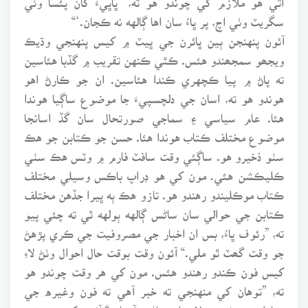
سگريٽ وٺي اچ، پر ڀاءُ سان اها ڳالهه نه ڪجان.‘“
آئون پنهنجن ٻين ڀائرن جي ڀيٽ ۾ کيس پنهنجي وڌيڪ
ويجھو سمجھندو هئس. ڪٿي ڪنهن تقريب ۾ گڏبا هئاسين
ته پاڻ ۾ پيا ڪچهري ڪندا هئاسين. ان جو ڪارڻ اهو
هوندو هو ته، اسان جي دلچسپيءَ جا موضوع ساڳيا هوندا
هئا. عام سياسي ۽ سماجي صورتحال سان گڏ اسانجا
موضوع مختلف ڪتاب هوندا هئا. حسن جو ڪتابن جو هڪ
سٺو ذخيرو هو. ساڳئي وقت سافٽ فارم ۾ وٽس هڪ سٺي
ڪليڪشن هئي. مون کي هو ڊراپ باڪس وسيلي مختلف
ڪتاب موڪليندو رهندو هو. تازو هڪ ٻه ڀيرا جڏهن مختلف
ڪتابن جي حوالي سان ساڻس ڳالهه ٻولهه ٿي ته چئي پيو
ته، ”رئوف ڀاءُ، بس ان اخبار جي مصروفيت جي ڪري پڙهڻ
جو وقت گھٽ ٿو ملي.“ آئون وقت بوقت حال احوال وٺڻ لاءِ
کيس فون ڪندو رهندو هئس. مون کي هر وقت چوندو هو
ته، ”توهان کي منهنجي ته خبر آهي ته فون وغيره جي
معاملي ۾ ڪيترو لاپرواهه ماڻهو آهيان.“ آئون کيس چوندو