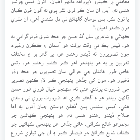
هئس ته، ”يار، ان سان ڪو فرق نٿو پوي ته آئون فون ڪيان
يا تون ڪر. بس توسان ڳالهائڻ تي دل ڪندي آهي، ان ڪري
فون ڪندو آهيان.“
ڪهاڻي ۽ شاعري سان گڏ حسن جو هڪ شوق فوٽوگرافي به
هو. فيس بڪ تي وقت بوقت هو آسمان ۽ ڪڪرن وغيره
جون تصويرون ته ڏيندو رهندو هو، پر گھر ۾ ۽ مختلف
تقريبن ۾ به هو پنهنجو اهو ڪم ڪندو رهندو هو. وٽس
خاص طور خاندان جي حوالي سان تصويرن جو هڪ وڏو
ذخيرو هو. مون کي جڏهن پنهنجي ڪم لاءِ ڪنهن تصوير
جي ضرورت پوندي هئي ته، منهنجو خيال فوري طور حسن
ڏانهن ويندو هو ۽ گھڻو ڪري اها ضرورت پوري ٿي ويندي
هئي. کيس سندس ٻين گھڻن دوستن جيان آئون به اها
صلاح ڏيندو رهندو هئس ته، هو پنهنجي ڪهاڻين جو
مجموعو شائع ڪرائي. هاڻي جڏهن هن پنهنجي ڪهاڻين جو
ڪتاب شايع ڪرائڻ جو فيصلو ڪيو ۽ ان جي تياري شروع
ڪئي ته کيس ان کي توڙ تائين پهچائڻ جو موقعو نه مليو.