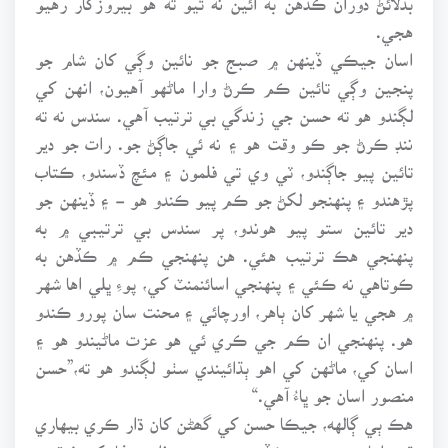
هجي.
اسان جيڪي ڏينهن ۾ صبج جو نائين وڳي کان شام جو
پنجين وڳي تائين ڪم ڪرڻ وارا ماڻهو آهيون، انهن کي
لڳندو هو ته حسن جي زندگي بي ترتيب آهي. سندس نه ته
ننڊ ڪرڻ جو ڪو وقت هو ۽ نه ئي جاڳڻ جو. رات جو دير
تائين پيو جاڳندو، ٽي وي تي فلمون ۽ مئچ ڏسندو، ڪتاب
پڙهندو ۽ پنهنجو لکڻ جو ڪم پيو ڪندو هو - ۽ ڏينهن جو
دير تائين ستو پيو هوندو، پر سندس بي ترتيبي ۾ به
پنهنجي هڪ ترتيب هئي. هن پنهنجي ڪم ۾ ڪڏهن به
ڪوتاهي نه ڪئي ۽ پنهنجي اسائنمنٽ کي، پوءِ ڀلي اها شهر
۾ هجي يا شهر کان ٻاهر، اورچائي ۽ محنت سان پورو ڪندو
هو. پنهنجي ان ڪم جي ڪري ئي هو عزت ماڻيندو هو ۽
اسان کي، ماڻهن کي اهو ٻڌائيندي سٺو لڳندو هو ته،”حسن
منصور اسان جو ڀاءُ آهي.“
هڪ ٻي ڳالهه، جيڪا حسن کي گھڻن کان ڌار ڪري بيهاري
ٿي، اها هئي ته هن ڪڏهن به پنهنجي ذاتي مفاد کي فوقيت