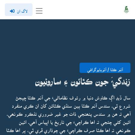
لاگ ان
آتم ڪٿا / آٽوبايوگرافي
زندگيءَ جون ڪٿائون ۽ ساروڻيون
سال ڏيڍ اڳ ڪاوش دنيا ۾ رئوف نظاماڻيءَ جي آتم ڪٿا ڇپجڻ
شروع ٿي. سندس آتم ڪٿا ٻين سنڌي ڪٿائن کان ان ڪري منفرد
آھي تہ ھن ۾ سندس پنھنجي ذات جو غير ضروري تذڪرو ڪونھي.
ائين کڻي چئجي تہ اھا ڪراچيءَ جي تاريخ يا اڀياس آھي. ائين
ڪونھي تہ اھا ڪٿا صرف ڪراچيءَ جي چوڌاري ڦري ٿي، پر اھا ڪٿا