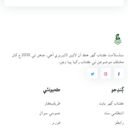
سنڌسلامت ڪتاب گهر ھڪ آن لائين لائبريري آھي، جنھن تي 2010ع کان
مختلف موضوعن تي ڪتاب رکيا پيا وڃن.
ڳنڍجو
ڪميونٽي
ڪتاب گهر بابت
طريقيڪار
انتظامي سَٿ
عمومي سوال
رابطو
فورم