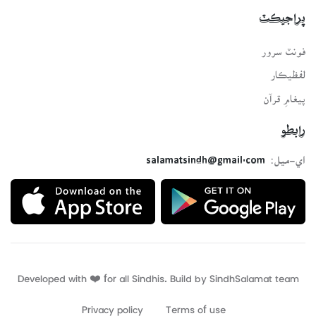
پراجيڪٽ
فونٽ سرور
لفظيڪار
پيغامِ قرآن
رابطو
اي-ميل:
salamatsindh@gmail.com
Developed with ❤️ for all Sindhis. Build by
SindhSalamat
team
Privacy policy
Terms of use