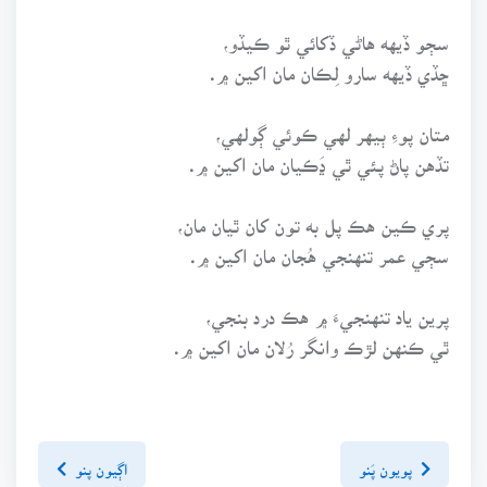
سڄو ڏيهه هاڻي ڏکائي ٿو ڪيڏو،
ڇڏي ڏيهه سارو لِڪان مان اکين ۾.
متان پوءِ ٻيهر لهي ڪوئي ڳولهي،
تڏهن پاڻ پئي ٿي ڍَڪيان مان اکين ۾.
پري ڪين هڪ پل به تون کان ٿيان مان،
سڄي عمر تنهنجي هُجان مان اکين ۾.
پرين ياد تنهنجيءَ ۾ هڪ درد بنجي،
ٿي ڪنهن لڙڪ وانگر رُلان مان اکين ۾.
پويون پَنو
اڳيون پنو