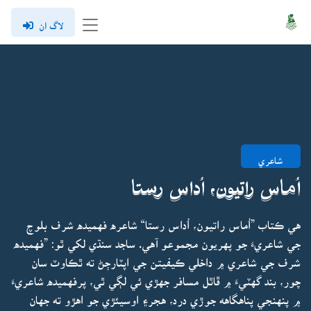
لاگ ان
شاعري
اُماس راتيون، اُداس رستا
هي ڪتاب ”اُماس راتيون، اُداس رستا“ شاعره فهميده شرف بلوچ
جي شاعريءَ جو پهريون مجموعو آهي. ساجد سنڌي لکي ٿو: ”فهميده
شرف جي شاعري ۾ داخلي ڪيفيتن جي اپٽارڄڻ ته ٿڪاوٽ سان
چور، بند گهٽيءَ ۾ ڦاٿل مسافر جهڙي ئي لڳي ٿي، پرفهميده شاعريءَ
۾ پنهنجي پناهگاهه جوڙي درد، هجر۽ اوسيئڙي جو اهڙو ته جهان