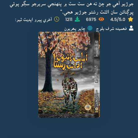
جوڙيو آهي جو ڄڻ ته هن سٽ سٽ ۾ پنهنجي سريرجو سڳو پوئي
ڀوڳنائن سان اڻٽٽ رشتو جوڙيو هجي.“
4.5/5.0
6975
1211
آخري ڀيرو اپڊيٽ ٿيو:
فھميدہ شرف بلوچ
ڇاپو پھريون