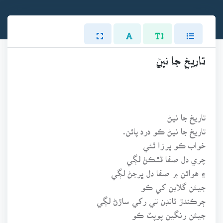
تاريخ جا نيڻ
تاريخ جا نيڻ
تاريخ جا نيڻ ڪو درد پائن.
خواب ڪو پرزا ٿئي
چري دل صفا ڦٿڪڻ لڳي
۽ هوائن ۾ صفا دل ڀرجڻ لڳي
جيئن گلابن کي ڪو
ڄرڪندڙ ٽانڊن تي رکي ساڙڻ لڳي
جيئن رنگين پوپٽ ڪو