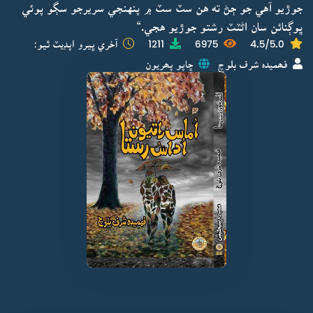
جوڙيو آهي جو ڄڻ ته هن سٽ سٽ ۾ پنهنجي سريرجو سڳو پوئي
ڀوڳنائن سان اڻٽٽ رشتو جوڙيو هجي.“
4.5/5.0
6975
1211
آخري ڀيرو اپڊيٽ ٿيو:
فھميدہ شرف بلوچ
ڇاپو پھريون