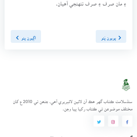
۽ مان صرف ۽ صرف تنهنجي آهيان.
پويون پَنو
اڳيون پنو
سنڌسلامت ڪتاب گهر ھڪ آن لائين لائبريري آھي، جنھن تي 2010ع کان
مختلف موضوعن تي ڪتاب رکيا پيا وڃن.