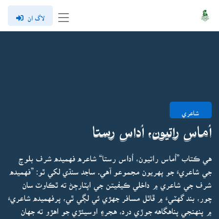
لاگ ان
شاعري
اُماس راتيون، اُداس رستا
هي ڪتاب ”اُماس راتيون، اُداس رستا“ شاعره فهميده شرف بلوچ
جي شاعريءَ جو پهريون مجموعو آهي. ساجد سنڌي لکي ٿو: ”فهميده
شرف جي شاعري ۾ داخلي ڪيفيتن جي اپٽارڄڻ ته ٿڪاوٽ سان
چور، بند گهٽيءَ ۾ ڦاٿل مسافر جهڙي ئي لڳي ٿي، پرفهميده شاعريءَ
۾ پنهنجي پناهگاهه جوڙي درد، هجر۽ اوسيئڙي جو اهڙو ته جهان