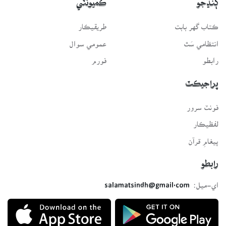
ڳنڍجو
ڪميونٽي
ڪتاب گهر بابت
طريقيڪار
انتظامي سَٿ
عمومي سوال
رابطو
فورم
پراجيڪٽ
فونٽ سرور
لفظيڪار
پيغامِ قرآن
رابطو
اي-ميل:
salamatsindh@gmail.com