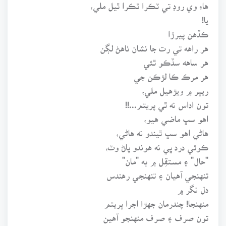
هاءِ وي روڊ تي ٽڪرا ٽڪرا ٿيل ملي،
يا!
ڪڏهن پيرڙا
هر راهه تي رت جا نشان ٺاهڻ لڳن
هر ساهه سڏڪو ٿئي
هر مرڪ ڪا لڙڪن جي
ريپر ۾ ويڙهيل ملي،
تون اداس نه ٿي پريتم...!!
اهو سڀ ماضي هيو،
هاڻي اهو سڀ ٿيندو نه هاڻي،
ڪوئي درد ڀي نه هوندو پاڻ وٽ،
"حال" ۽ مستقِل ۾ به "مان"
تنهنجي آهيان ۽ تنهنجي رهندس
دل نگر ۾
منهنجا! چندرمان جهڙا اجرا پريتم
تون صرف ۽ صرف منهنجو آهين