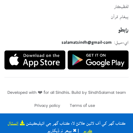
لفظيڪار
پيغامِ قرآن
رابطو
اي-ميل:
salamatsindh@gmail.com
Developed with ❤️ for all Sindhis. Build by
SindhSalamat
team
Privacy policy
Terms of use
ڪتاب گهر کي آف لائين ھلائڻ لاءِ ڪتاب گهر جي ائپليڪيشن
انسٽال
ڪريو
| ✖ ٻيھر نہ ڏيکاريو