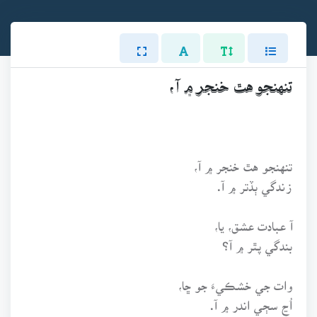
تنهنجو هٿ خنجر ۾ آ،
تنهنجو هٿ خنجر ۾ آ،
زندگي ٻڏتر ۾ آ.
آ عبادت عشق، يا،
بندگي پٿر ۾ آ؟
وات جي خشڪيءَ جو ڇا،
اُڃ سڄي اندر ۾ آ.