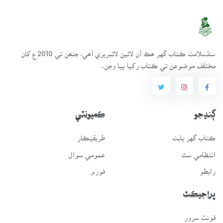
سنڌسلامت ڪتاب گهر ھڪ آن لائين لائبريري آھي، جنھن تي 2010ع کان
مختلف موضوعن تي ڪتاب رکيا پيا وڃن.
ڳنڍجو
ڪميونٽي
ڪتاب گهر بابت
طريقيڪار
انتظامي سَٿ
عمومي سوال
رابطو
فورم
پراجيڪٽ
فونٽ سرور