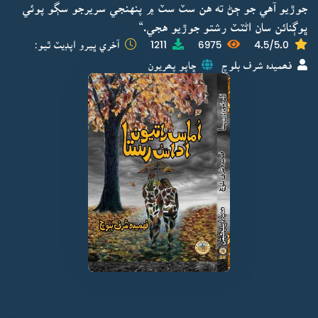
جوڙيو آهي جو ڄڻ ته هن سٽ سٽ ۾ پنهنجي سريرجو سڳو پوئي
ڀوڳنائن سان اڻٽٽ رشتو جوڙيو هجي.“
4.5/5.0
6975
1211
آخري ڀيرو اپڊيٽ ٿيو:
فھميدہ شرف بلوچ
ڇاپو پھريون