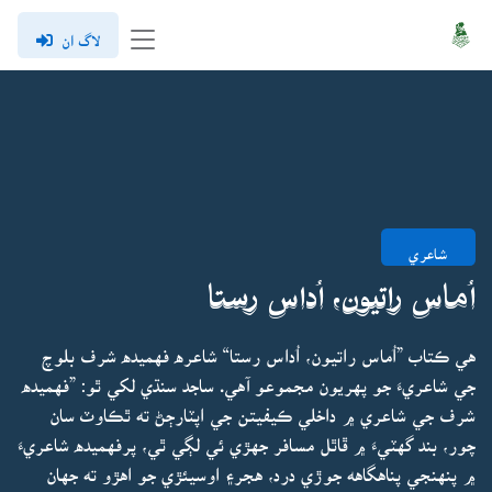
لاگ ان
شاعري
اُماس راتيون، اُداس رستا
هي ڪتاب ”اُماس راتيون، اُداس رستا“ شاعره فهميده شرف بلوچ
جي شاعريءَ جو پهريون مجموعو آهي. ساجد سنڌي لکي ٿو: ”فهميده
شرف جي شاعري ۾ داخلي ڪيفيتن جي اپٽارڄڻ ته ٿڪاوٽ سان
چور، بند گهٽيءَ ۾ ڦاٿل مسافر جهڙي ئي لڳي ٿي، پرفهميده شاعريءَ
۾ پنهنجي پناهگاهه جوڙي درد، هجر۽ اوسيئڙي جو اهڙو ته جهان