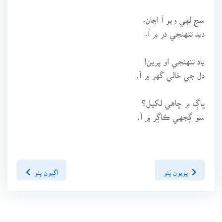
سج لهي ويو آ اڃان،
ديد تنهنجي در ۾ آ،
ياد تنهنجي او پرين!
دل جي خالي گهر ۾ آ.
ڀاڳ ۾ ڇاهي لکيل؟
سو ڳجهي ڪاڳر ۾ آ.
پويون پَنو
اڳيون پنو