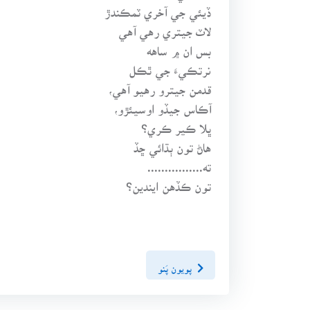
ڏيئي جي آخري ٽمڪندڙ
لاٽ جيتري رهي آهي
بس ان ۾ ساهه
نرتڪيءَ جي ٿڪل
قدمن جيترو رهيو آهي،
آڪاس جيڏو اوسيئڙو،
ڀلا ڪير ڪري؟
هاڻ تون ٻڌائي ڇڏ
ته................
تون ڪڏهن ايندين؟
پويون پَنو