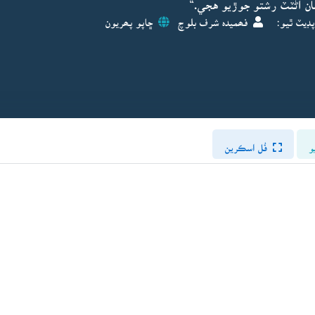
ن اڻٽٽ رشتو جوڙيو هجي.“
پڊيٽ ٿيو:
فھميدہ شرف بلوچ
ڇاپو پھريون
و
فُل اسڪرين