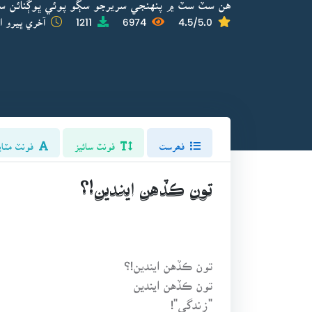
هن سٽ سٽ ۾ پنهنجي سريرجو سڳو پوئي ڀوڳنائن سا
4.5/5.0
6974
1211
آخري ڀيرو ا
فھرست
فونٽ سائيز
فونٽ مٽاي
تون ڪڏهن ايندين!؟
تون ڪڏهن ايندين!؟
تون ڪڏهن ايندين
"زندگي"!