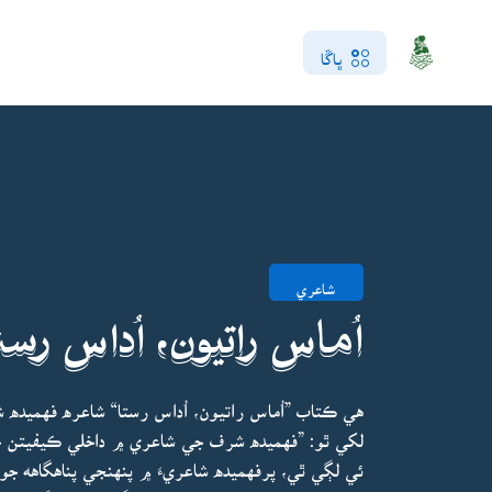
ڀاڱا
شاعري
اُماس راتيون، اُداس رست
هي ڪتاب ”اُماس راتيون، اُداس رستا“ شاعره فهميده
لکي ٿو: ”فهميده شرف جي شاعري ۾ داخلي ڪيفيتن جي 
ئي لڳي ٿي، پرفهميده شاعريءَ ۾ پنهنجي پناهگاهه جو