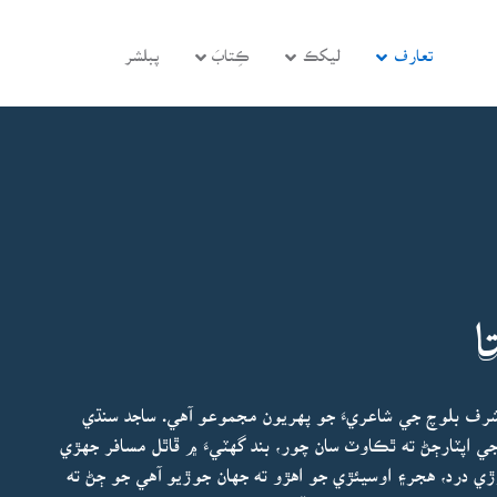
تعارف
ليکڪ
ڪِتابَ
پبلشر
ا
 شرف بلوچ جي شاعريءَ جو پهريون مجموعو آهي. ساجد سنڌي
اپٽارڄڻ ته ٿڪاوٽ سان چور، بند گهٽيءَ ۾ ڦاٿل مسافر جهڙي
ڙي درد، هجر۽ اوسيئڙي جو اهڙو ته جهان جوڙيو آهي جو ڄڻ ته