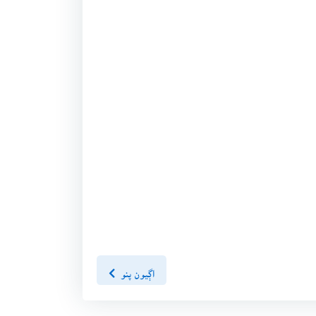
اڳيون پنو