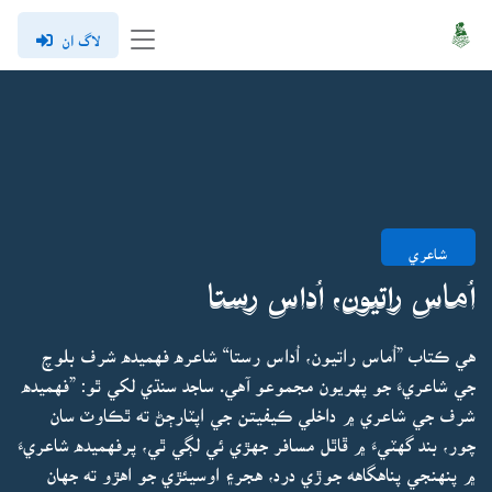
لاگ ان
شاعري
اُماس راتيون، اُداس رستا
هي ڪتاب ”اُماس راتيون، اُداس رستا“ شاعره فهميده شرف بلوچ
جي شاعريءَ جو پهريون مجموعو آهي. ساجد سنڌي لکي ٿو: ”فهميده
شرف جي شاعري ۾ داخلي ڪيفيتن جي اپٽارڄڻ ته ٿڪاوٽ سان
چور، بند گهٽيءَ ۾ ڦاٿل مسافر جهڙي ئي لڳي ٿي، پرفهميده شاعريءَ
۾ پنهنجي پناهگاهه جوڙي درد، هجر۽ اوسيئڙي جو اهڙو ته جهان