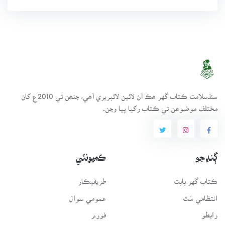
سنڌسلامت ڪتاب گهر ھڪ آن لائين لائبريري آھي، جنھن تي 2010ع کان
مختلف موضوعن تي ڪتاب رکيا پيا وڃن.
ڳنڍجو
ڪميونٽي
ڪتاب گهر بابت
طريقيڪار
انتظامي سَٿ
عمومي سوال
رابطو
فورم