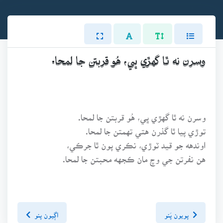
وسرن نه ٿا گهڙي ڀي، هُو قربتن جا لمحا.
وسرن نه ٿا گهڙي ڀي، هُو قربتن جا لمحا.
توڙي پيا ٿا گذرن هتي تهمتن جا لمحا.
اوندهه جو قيد ٽوڙي، نڪري پون ٿا جرڪي،
هن نفرتن جي وچ مان ڪجهه محبتن جا لمحا.
پويون پَنو
اڳيون پنو