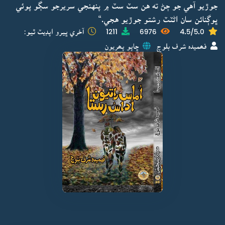
جوڙيو آهي جو ڄڻ ته هن سٽ سٽ ۾ پنهنجي سريرجو سڳو پوئي
ڀوڳنائن سان اڻٽٽ رشتو جوڙيو هجي.“
4.5/5.0
6976
1211
آخري ڀيرو اپڊيٽ ٿيو:
فھميدہ شرف بلوچ
ڇاپو پھريون