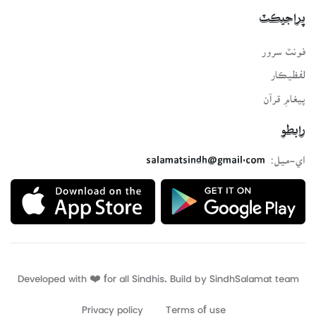
پراجيڪٽ
فونٽ سرور
لفظيڪار
پيغامِ قرآن
رابطو
اي-ميل:
salamatsindh@gmail.com
Developed with ❤️ for all Sindhis. Build by
SindhSalamat
team
Privacy policy
Terms of use