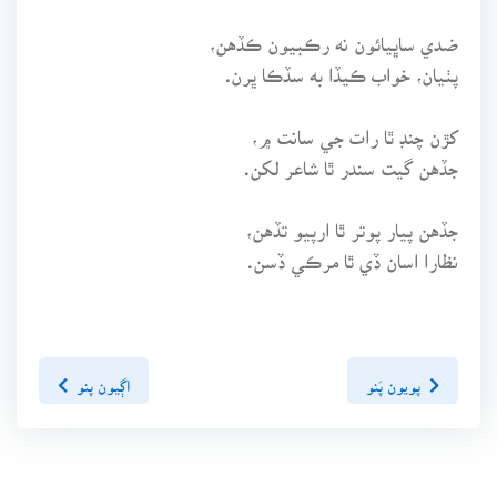
ضدي ساڀيائون نه رڪبيون ڪڏهن،
پٺيان، خواب ڪيڏا به سڏڪا ڀرن.
کڙن چنڊ ٿا رات جي سانت ۾،
جڏهن گيت سندر ٿا شاعر لکن.
جڏهن پيار پوتر ٿا ارپيو تڏهن،
نظارا اسان ڏي ٿا مرڪي ڏسن.
پويون پَنو
اڳيون پنو