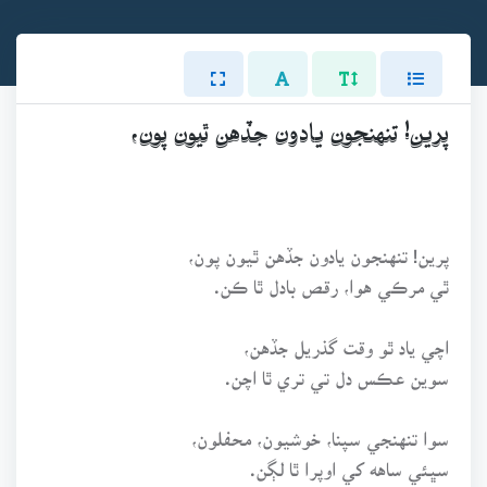
پرين! تنهنجون يادون جڏهن ٿيون پون،
پرين! تنهنجون يادون جڏهن ٿيون پون،
ٿي مرڪي هوا، رقص بادل ٿا ڪن.
اچي ياد ٿو وقت گذريل جڏهن،
سوين عڪس دل تي تري ٿا اچن.
سوا تنهنجي سپنا، خوشيون، محفلون،
سڀئي ساهه کي اوپرا ٿا لڳن.