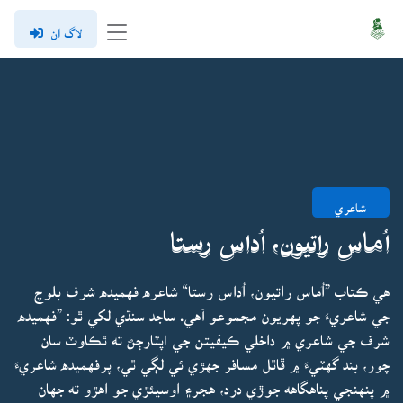
لاگ ان
شاعري
اُماس راتيون، اُداس رستا
هي ڪتاب ”اُماس راتيون، اُداس رستا“ شاعره فهميده شرف بلوچ
جي شاعريءَ جو پهريون مجموعو آهي. ساجد سنڌي لکي ٿو: ”فهميده
شرف جي شاعري ۾ داخلي ڪيفيتن جي اپٽارڄڻ ته ٿڪاوٽ سان
چور، بند گهٽيءَ ۾ ڦاٿل مسافر جهڙي ئي لڳي ٿي، پرفهميده شاعريءَ
۾ پنهنجي پناهگاهه جوڙي درد، هجر۽ اوسيئڙي جو اهڙو ته جهان