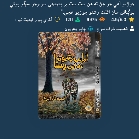
جوڙيو آهي جو ڄڻ ته هن سٽ سٽ ۾ پنهنجي سريرجو سڳو پوئي
ڀوڳنائن سان اڻٽٽ رشتو جوڙيو هجي.“
4.5/5.0
6975
1211
آخري ڀيرو اپڊيٽ ٿيو:
فھميدہ شرف بلوچ
ڇاپو پھريون