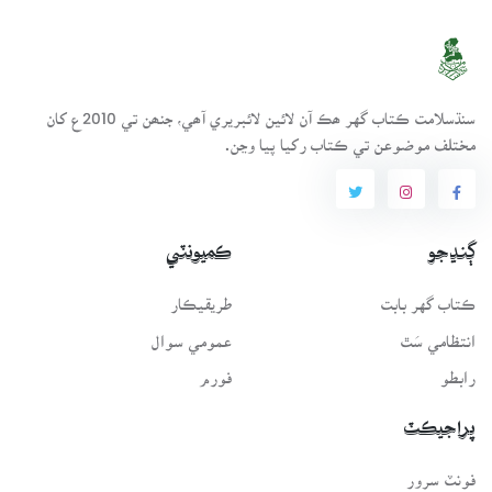
سنڌسلامت ڪتاب گهر ھڪ آن لائين لائبريري آھي، جنھن تي 2010ع کان
مختلف موضوعن تي ڪتاب رکيا پيا وڃن.
ڳنڍجو
ڪميونٽي
ڪتاب گهر بابت
طريقيڪار
انتظامي سَٿ
عمومي سوال
رابطو
فورم
پراجيڪٽ
فونٽ سرور