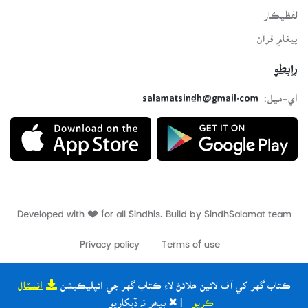
لفظيڪار
پيغامِ قرآن
رابطو
اي-ميل:
salamatsindh@gmail.com
Developed with ❤️ for all Sindhis. Build by
SindhSalamat
team
Privacy policy
Terms of use
ڪتاب گهر کي آف لائين ھلائڻ لاءِ ڪتاب گهر جي ائپليڪيشن
انسٽال
ڪريو
| ✖ ٻيھر نہ ڏيکاريو