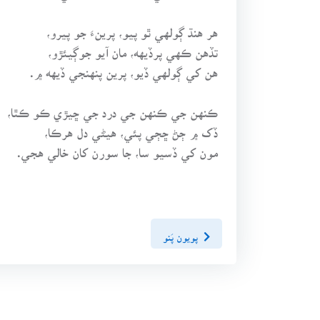
هر هنڌ ڳولهي ٿو پيو، پرينءَ جو پيرو،
تڏهن ڪهي پرڏيهه، مان آيو جوڳيئڙو،
هن کي ڳولهي ڏيو، پرين پنهنجي ڏيهه ۾.
ڪنهن جي ڪنهن جي درد جي ڇيڙي ڪو ڪٿا،
ڏک ۾ ڄڻ ڇڄي پئي، هيڻي دل هرڪا،
مون کي ڏسيو سا، جا سورن کان خالي هجي.
پويون پَنو