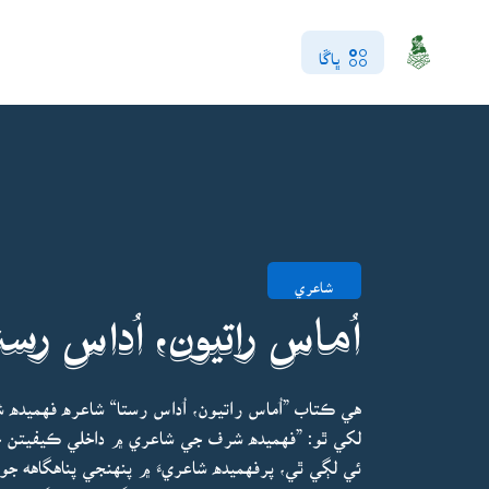
ڀاڱا
شاعري
اُماس راتيون، اُداس رست
هي ڪتاب ”اُماس راتيون، اُداس رستا“ شاعره فهميده
لکي ٿو: ”فهميده شرف جي شاعري ۾ داخلي ڪيفيتن جي 
ئي لڳي ٿي، پرفهميده شاعريءَ ۾ پنهنجي پناهگاهه جو