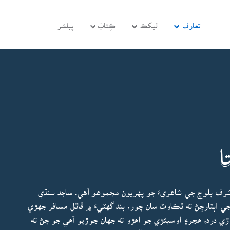
تعارف
ليکڪ
ڪِتابَ
پبلشر
ا
 شرف بلوچ جي شاعريءَ جو پهريون مجموعو آهي. ساجد سنڌي
اپٽارڄڻ ته ٿڪاوٽ سان چور، بند گهٽيءَ ۾ ڦاٿل مسافر جهڙي
ڙي درد، هجر۽ اوسيئڙي جو اهڙو ته جهان جوڙيو آهي جو ڄڻ ته