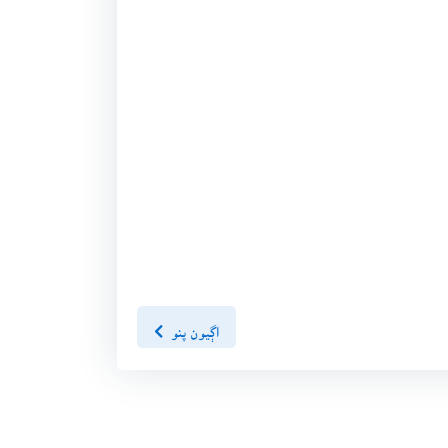
اڳيون پنو