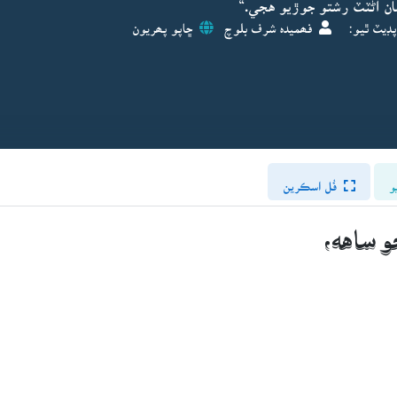
ن اڻٽٽ رشتو جوڙيو هجي.“
پڊيٽ ٿيو:
فھميدہ شرف بلوچ
ڇاپو پھريون
و
فُل اسڪرين
و ساهه،