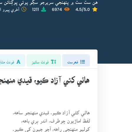
هن سٽ سٽ ۾ پنهنجي سريرجو سڳو پوئي ڀوڳنائن سا
4.5/5.0
6974
1211
آخري ڀيرو ا
فھرست
فونٽ سائيز
فونٽ مٽاي
هاڻي کڻي آزاد ڪيو، قيدي منهنج
هاڻي کڻي آزاد ڪيو، قيدي منهنجو ساهه،
لفظ اماڙيون چوطرف، اندر ٻري باهه،
کوليو منهنجي راهه، آجو جيون کي ڪيو.