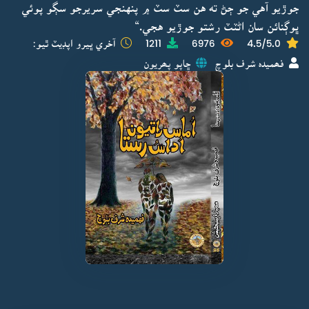
جوڙيو آهي جو ڄڻ ته هن سٽ سٽ ۾ پنهنجي سريرجو سڳو پوئي
ڀوڳنائن سان اڻٽٽ رشتو جوڙيو هجي.“
4.5/5.0
6976
1211
آخري ڀيرو اپڊيٽ ٿيو:
فھميدہ شرف بلوچ
ڇاپو پھريون