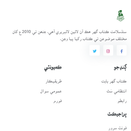
سنڌسلامت ڪتاب گهر ھڪ آن لائين لائبريري آھي، جنھن تي 2010ع کان
مختلف موضوعن تي ڪتاب رکيا پيا وڃن.
ڳنڍجو
ڪميونٽي
ڪتاب گهر بابت
طريقيڪار
انتظامي سَٿ
عمومي سوال
رابطو
فورم
پراجيڪٽ
فونٽ سرور