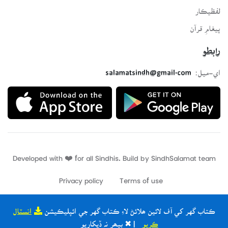
لفظيڪار
پيغامِ قرآن
رابطو
اي-ميل:
salamatsindh@gmail.com
Developed with ❤️ for all Sindhis. Build by
SindhSalamat
team
Privacy policy
Terms of use
ڪتاب گهر کي آف لائين ھلائڻ لاءِ ڪتاب گهر جي ائپليڪيشن
انسٽال
ڪريو
| ✖ ٻيھر نہ ڏيکاريو