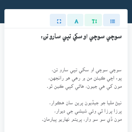
سوچي سوچي او سکي تپي سارو تن،
سوچي سوچي او سکي تپي سارو تن،
پوء اچي ڪيئن من ۾ رھي هو رانجهن،
مون کي هي جيون، هاڻي کپي ڪين ٿو.
نيڻ مليا جو جيڏيون پرين سان هڪوار،
پرزا پرزا ٿي وئي شيشي جي ديوار،
مون ڏي سو سو وار، پريتم نهاريو پيارمان.