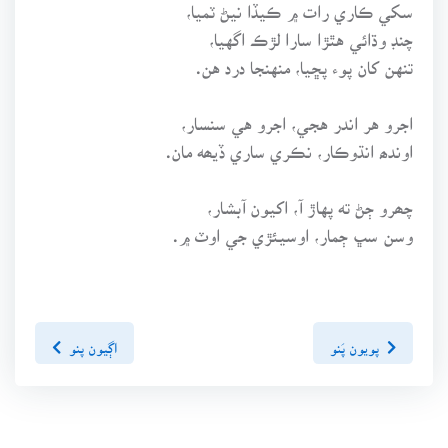
سکي ڪاري رات ۾ ڪيڏا نيڻ ٽميا،
چنڊ وڌائي هٿڙا سارا لڙڪ اگهيا،
تنهن کان پوء پڇيا، منهنجا درد هن.
اجرو هر اندر هجي، اجرو هي سنسار،
اوندھ انڌوڪار، نڪري ساري ڏيھه مان.
چھرو ڄڻ ته پهاڙ آ، اکيون آبشار،
وسن سڀ ڄمار، اوسيئڙي جي اوٽ ۾.
پويون پَنو
اڳيون پنو