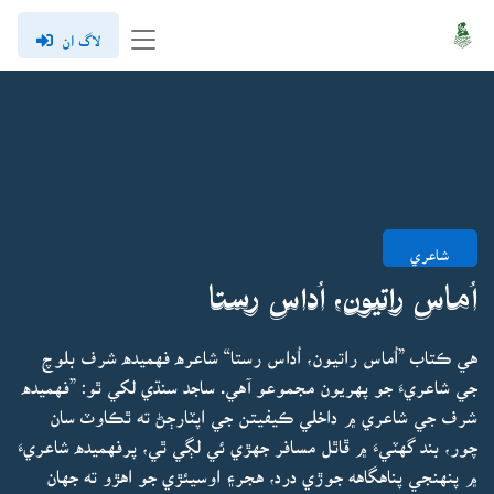
لاگ ان
شاعري
اُماس راتيون، اُداس رستا
هي ڪتاب ”اُماس راتيون، اُداس رستا“ شاعره فهميده شرف بلوچ
جي شاعريءَ جو پهريون مجموعو آهي. ساجد سنڌي لکي ٿو: ”فهميده
شرف جي شاعري ۾ داخلي ڪيفيتن جي اپٽارڄڻ ته ٿڪاوٽ سان
چور، بند گهٽيءَ ۾ ڦاٿل مسافر جهڙي ئي لڳي ٿي، پرفهميده شاعريءَ
۾ پنهنجي پناهگاهه جوڙي درد، هجر۽ اوسيئڙي جو اهڙو ته جهان