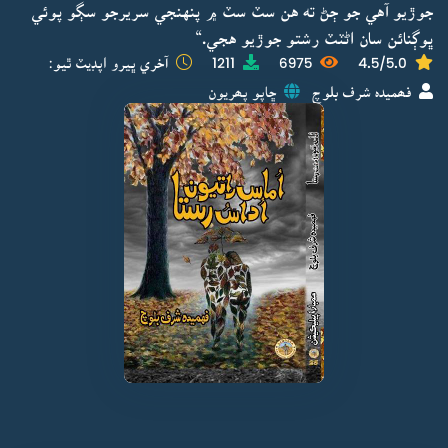
جوڙيو آهي جو ڄڻ ته هن سٽ سٽ ۾ پنهنجي سريرجو سڳو پوئي
ڀوڳنائن سان اڻٽٽ رشتو جوڙيو هجي.“
4.5/5.0
6975
1211
آخري ڀيرو اپڊيٽ ٿيو:
فھميدہ شرف بلوچ
ڇاپو پھريون