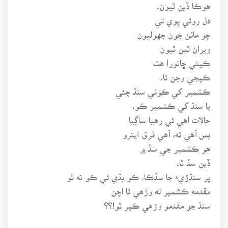
هوڪا ڏين ٿيون.
دل روئي پوي ٿي
ڇو مائن جون جهوليون
ويران ٿين ٿيون
ڪيئي ڇانورا هٿ
ڪپجي وڃن ٿا.
ڪشمير کي ڪوئي سنڌ چئي
يا سنڌ کي ڪشمير ڪو.
حالات اهي ئي رهيا ساڳيا
بس آهي ته، آهي فرق ايترو
هو ڪشمير جي سڏ ۾
ڏين سڏ ٿا.
پر سنڌڙيءَ جا سڏڪا، ڪو ٻڌي ئي ڪو نه ٿو
مقدمه ڪشمير ته وڙهي ٿا اچن
سنڌ جو مقدمو وڙهي ڪير ٿو!؟؟