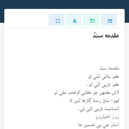
مقدمه سنڌ
مقدمه سنڌ
ڪو باغي ٿئي ٿو
ڪو تڙپي اٿي ٿو.
لاش ڪنهن جو ڪٿي لڙهندو ملي ٿو
لهوءَ ساڻ رستا ڳاڙها ٿين ٿا
انسانيت تڙپي اٿي ٿي.
روز اخبارون
اسان جي بي حَسين جا