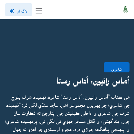
لاگ ان
شاعري
اُماس راتيون، اُداس رستا
هي ڪتاب ”اُماس راتيون، اُداس رستا“ شاعره فهميده شرف بلوچ
جي شاعريءَ جو پهريون مجموعو آهي. ساجد سنڌي لکي ٿو: ”فهميده
شرف جي شاعري ۾ داخلي ڪيفيتن جي اپٽارڄڻ ته ٿڪاوٽ سان
چور، بند گهٽيءَ ۾ ڦاٿل مسافر جهڙي ئي لڳي ٿي، پرفهميده شاعريءَ
۾ پنهنجي پناهگاهه جوڙي درد، هجر۽ اوسيئڙي جو اهڙو ته جهان