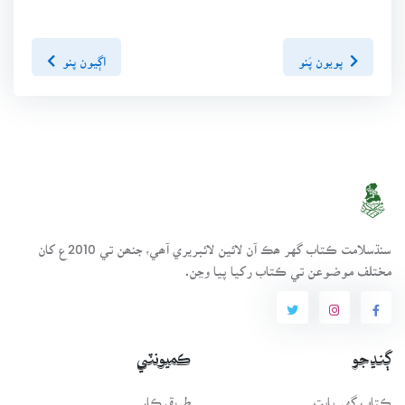
پويون پَنو
اڳيون پنو
سنڌسلامت ڪتاب گهر ھڪ آن لائين لائبريري آھي، جنھن تي 2010ع کان
مختلف موضوعن تي ڪتاب رکيا پيا وڃن.
ڳنڍجو
ڪميونٽي
ڪتاب گهر بابت
طريقيڪار