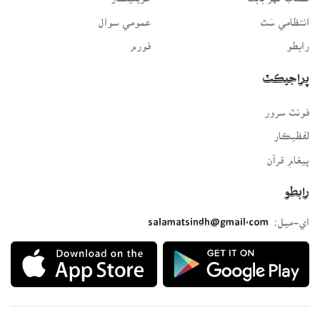
انتظامي سَٿ
عمومي سوال
رابطو
فورم
پراجيڪٽ
فونٽ سرور
لفظيڪار
پيغامِ قرآن
رابطو
اي-ميل:
salamatsindh@gmail.com