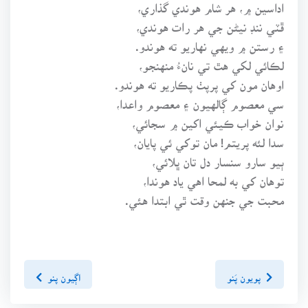
اداسين ۾، هر شام هوندي گذاري،
ڦٽي ننڊ نيڻن جي هر رات هوندي،
۽ رستن ۾ ويهي نهاريو ته هوندو.
لڪائي لکي هٿ تي نانءُ منهنجو،
اوهان مون کي پرپٺ پڪاريو ته هوندو.
سي معصوم ڳالهيون ۽ معصوم واعدا،
نوان خواب ڪيئي اکين ۾ سجائي،
سدا لئه پريتم! مان توکي ئي پايان،
ٻيو سارو سنسار دل تان ڀلائي،
توهان کي به لمحا اهي ياد هوندا،
محبت جي جنهن وقت ٿي ابتدا هئي.
پويون پَنو
اڳيون پنو