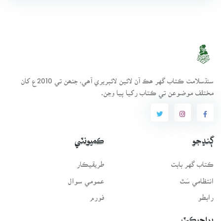
سنڌسلامت ڪتاب گهر ھڪ آن لائين لائبريري آھي، جنھن تي 2010ع کان
مختلف موضوعن تي ڪتاب رکيا پيا وڃن.
ڳنڍجو
ڪميونٽي
ڪتاب گهر بابت
طريقيڪار
انتظامي سَٿ
عمومي سوال
رابطو
فورم