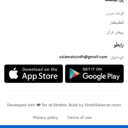
پراجيڪٽ
فونٽ سرور
لفظيڪار
پيغامِ قرآن
رابطو
اي-ميل:
salamatsindh@gmail.com
Developed with ❤️ for all Sindhis. Build by
SindhSalamat
team
Privacy policy
Terms of use