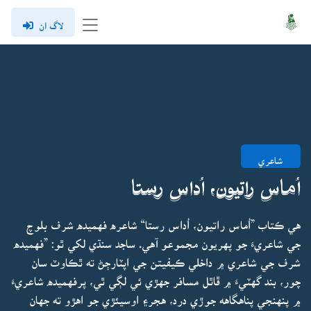
لاگ ان
شاعري
اُماس راتيون، اُداس رستا
هي ڪتاب ”اُماس راتيون، اُداس رستا“ شاعره فهميده شرف بلوچ
جي شاعريءَ جو پهريون مجموعو آهي. ساجد سنڌي لکي ٿو: ”فهميده
شرف جي شاعري ۾ داخلي ڪيفيتن جي اپٽارڄڻ ته ٿڪاوٽ سان
چور، بند گهٽيءَ ۾ ڦاٿل مسافر جهڙي ئي لڳي ٿي، پرفهميده شاعريءَ
۾ پنهنجي پناهگاهه جوڙي درد، هجر۽ اوسيئڙي جو اهڙو ته جهان