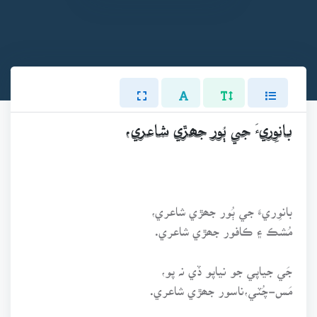
بانوِريءَ جي ٻُور جھڙي شاعري،
بانوِريءَ جي ٻُور جھڙي شاعري،
مُشڪ ۽ ڪافور جھڙي شاعري.
جَي جياپي جو نياپو ڏي نہ پو،
مَس-چُٽي،ناسور جھڙي شاعري.