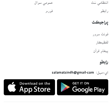
انتظامي سَٿ
عمومي سوال
رابطو
فورم
پراجيڪٽ
فونٽ سرور
لفظيڪار
پيغامِ قرآن
رابطو
اي-ميل:
salamatsindh@gmail.com