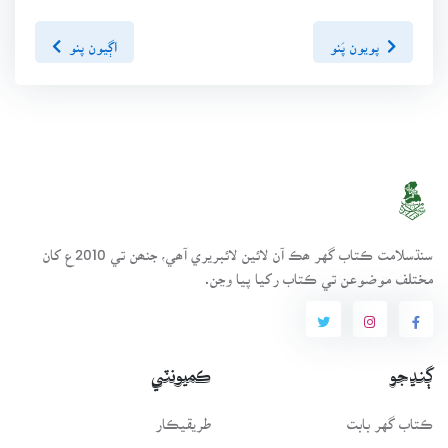
پويون پَنو
اڳيون پنو
سنڌسلامت ڪتاب گهر ھڪ آن لائين لائبريري آھي، جنھن تي 2010ع کان
مختلف موضوعن تي ڪتاب رکيا پيا وڃن.
ڳنڍجو
ڪميونٽي
ڪتاب گهر بابت
طريقيڪار