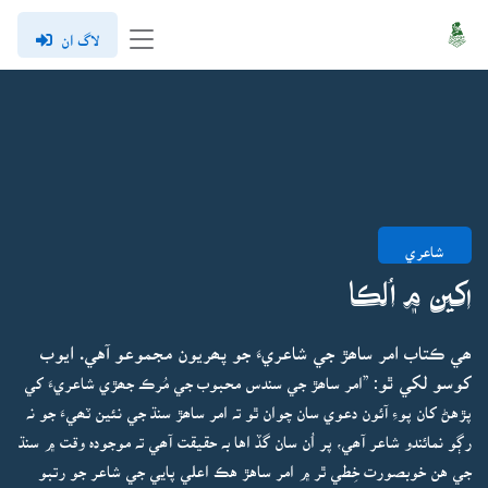
لاگ ان
شاعري
اکين ۾ اُلڪا
ھي ڪتاب امر ساھڙ جي شاعريءَ جو پھريون مجموعو آهي. ايوب
کوسو لکي ٿو:
”امر ساھڙ جي سندس محبوب جي مُرڪ جھڙي شاعريءَ کي
پڙهڻ کان پوءِ آئون دعوي سان چوان ٿو تہ امر ساھڙ سنڌ جي نئين ٽھيءَ جو نہ
رڳو نمائندو شاعر آھي، پر اُن سان گڏ اها بہ حقيقت آھي تہ موجودہ وقت ۾ سنڌ
جي هن خوبصورت خِطي ٿر ۾ امر ساهڙ هڪ اعلي پايي جي شاعر جو رتبو