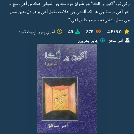
رکي ٿو. ”اکين ۾ الڪا“ جو عُنوان خود سنڌ جو المياتي عڪاس آهي. سچ بہ
اهو آھي تہ سنڌ جي هر اک اُلڪي جي علامت بڻيل آهي ۽ هر دل نئين نسل
جي نسل ڪشيءَ جو نوحو بڻيل آهي.“
4.5/5.0
379
49
آخري ڀيرو اپڊيٽ ٿيو:
امر ساھڙ
ڇاپو پھريون