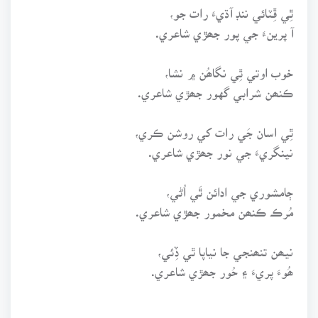
ٿِي ڦِٽائي ننڊ آڌيءَ رات جو،
آ پرينءَ جي پور جھڙي شاعري.
خوب اوتي ٿِي نگاھُن ۾ نشا،
ڪنھن شرابي گهور جھڙي شاعري.
ٿِي اسان جَي رات کي روشن ڪري،
نينگريءَ جي نور جھڙي شاعري.
ڄامشوري جي ادائن ٿَي اُڻي،
مُرڪ ڪنھن مخمور جھڙي شاعري.
نيھن تنھنجي جا نياپا ٿي ڏِئي،
ھُوءَ پريءَ ۽ حُور جھڙي شاعري.