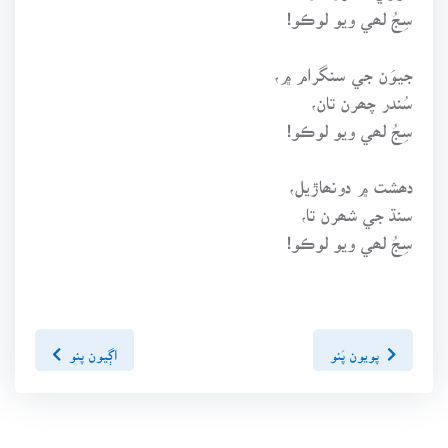
سِجُ لھي ويو لوڪو!
جيوَن جي سنگرام ۾،
سُندر چھرن تان،
سِجُ لھي ويو لوڪو!
دھشت ۾ دونھاڙيل،
سنڌ جي شھرن تا،
سِجُ لھي ويو لوڪو!
پويون پَنو
اڳيون پنو