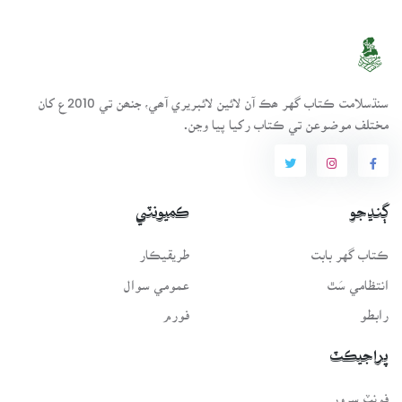
سنڌسلامت ڪتاب گهر ھڪ آن لائين لائبريري آھي، جنھن تي 2010ع کان
مختلف موضوعن تي ڪتاب رکيا پيا وڃن.
ڳنڍجو
ڪميونٽي
ڪتاب گهر بابت
طريقيڪار
انتظامي سَٿ
عمومي سوال
رابطو
فورم
پراجيڪٽ
فونٽ سرور