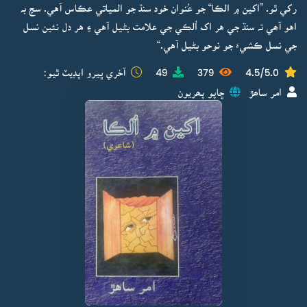
رکي ٿو. ”اکين ۾ الڪا“ جو عُنوان خود سنڌ جو المياتي عڪاس آهي. سچ بہ
اهو آھي تہ سنڌ جي هر اک اُلڪي جي علامت بڻيل آهي ۽ هر دل نئين نسل
جي نسل ڪشيءَ جو نوحو بڻيل آهي.“
4.5/5.0
379
49
آخري ڀيرو اپڊيٽ ٿيو:
امر ساھڙ
ڇاپو پھريون