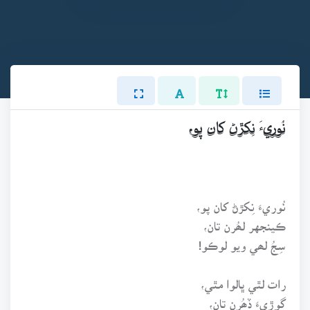
نُوريءَ نِکڙڻ کان پو،
نُوريءَ نِکڙڻ کان پو،
ڪينجهر لھُرن تان،
سِجُ لھي ويو لوڪو!
رات لٿي ڀالوا مٿي،
گوڙيءَ ڏھُرن تان،