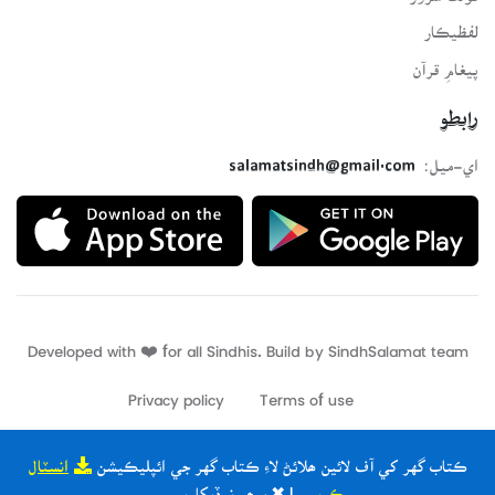
لفظيڪار
پيغامِ قرآن
رابطو
اي-ميل:
salamatsindh@gmail.com
Developed with ❤️ for all Sindhis. Build by
SindhSalamat
team
Privacy policy
Terms of use
ڪتاب گهر کي آف لائين ھلائڻ لاءِ ڪتاب گهر جي ائپليڪيشن
انسٽال
ڪريو
| ✖ ٻيھر نہ ڏيکاريو