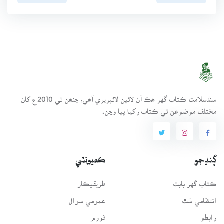
سنڌسلامت ڪتاب گهر ھڪ آن لائين لائبريري آھي، جنھن تي 2010ع کان
مختلف موضوعن تي ڪتاب رکيا پيا وڃن.
ڳنڍجو
ڪميونٽي
ڪتاب گهر بابت
طريقيڪار
انتظامي سَٿ
عمومي سوال
رابطو
فورم