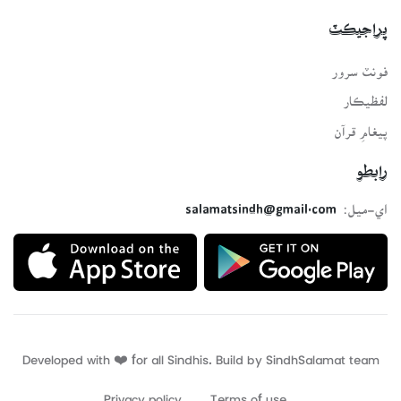
پراجيڪٽ
فونٽ سرور
لفظيڪار
پيغامِ قرآن
رابطو
اي-ميل:
salamatsindh@gmail.com
Developed with ❤️ for all Sindhis. Build by
SindhSalamat
team
Privacy policy
Terms of use