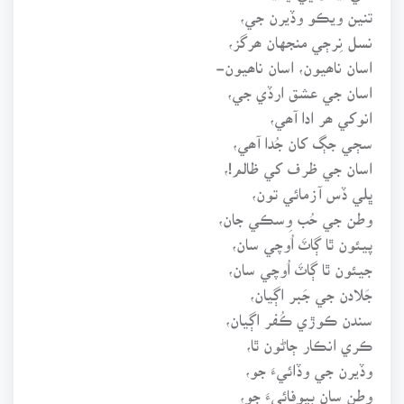
تنين ويڪو وڏيرن جي،
نسل نِرڄي منجهان ھرگز،
اسان ناھيون، اسان ناھيون-
اسان جي عشق ارڏي جي،
انوکي ھر ادا آھي،
سڄي جڳ کان جُدا آھي،
اسان جي ظرف کي ظالم!،
ڀلي ڏس آزمائي تون،
وطن جي حُب وِسڪي جان،
پيئون ٿا ڳاٽَ اُوچي سان،
جيئون ٿا ڳاٽَ اُوچي سان،
جَلادن جي جَبر اڳيان،
سندن ڪوڙي ڪُفر اڳيان،
ڪري انڪار ڄاڻون ٿا،
وڏيرن جي وڏائيءَ جو،
وطن سان بيوفائيءَ جو،