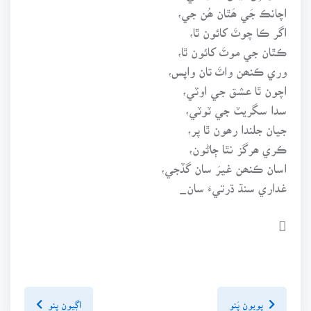
اچانڪ جَي ھَٿان ھُن جي،
اگر ڪا چوٽَ کائون ٿا،
ڪٿان جي موٽَ کائون ٿا،
وري ڪنھن واٽَ تان واپس،
اچون ٿا عشق جي اوٽي،
سدا سگريٽ جي ٽوٽي،
جيان جلندا رھون ٿا پر،
ڪري ھرگز نٿا ڄاڻون،
اسان ڪنھن غيرَ سان گڏجي،
غداري سنڌ ڌرتيءَ سان_

پويون پَنو
اڳيون پنو