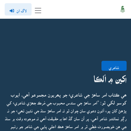
لاگ ان
شاعري
اکين ۾ اُلڪا
ھي ڪتاب امر ساھڙ جي شاعريءَ جو پھريون مجموعو آهي. ايوب
کوسو لکي ٿو:
”امر ساھڙ جي سندس محبوب جي مُرڪ جھڙي شاعريءَ کي
پڙهڻ کان پوءِ آئون دعوي سان چوان ٿو تہ امر ساھڙ سنڌ جي نئين ٽھيءَ جو نہ
رڳو نمائندو شاعر آھي، پر اُن سان گڏ اها بہ حقيقت آھي تہ موجودہ وقت ۾ سنڌ
جي هن خوبصورت خِطي ٿر ۾ امر ساهڙ هڪ اعلي پايي جي شاعر جو رتبو