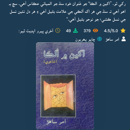
رکي ٿو. ”اکين ۾ الڪا“ جو عُنوان خود سنڌ جو المياتي عڪاس آهي. سچ بہ
اهو آھي تہ سنڌ جي هر اک اُلڪي جي علامت بڻيل آهي ۽ هر دل نئين نسل
جي نسل ڪشيءَ جو نوحو بڻيل آهي.“
4.5/5.0
379
49
آخري ڀيرو اپڊيٽ ٿيو:
امر ساھڙ
ڇاپو پھريون