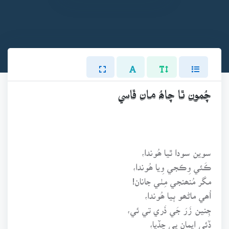
چُمون ٿا چاھُ مان ڦاسي
سوين سودا ٿيا ھُوندا،
ڪَئي وِڪجي وِيا ھُوندا،
مگر مُنھنجي مِٺي جانان!
اُھي ماڻھو ٻيا ھُوندا،
جِنين زَرَ جَي ذَري تي ئي،
ڏئي ايمان ڀي ڇڏيا،