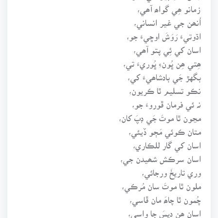
زمانو ھِي گواھ آھي،
اُنھن جي غير انساني،
اڌوتيءَ رَوَشَ اوڇيءَ جو،
اسان کي ئِي پتو آھي،
ھِتي ھِن ڀُونءِ ڀُوريءَ تي،
بگهڙ جَي بادشاھيءَ کي،
نڪو تسليم ٿا ڪريون،
نہ ئي فرمان ڦوروءَ جو،
مڃون ٿا موتَ جَي ڊپَ کان،
متان ڪوئي مَڄو ڏيئي،
اسان کي گار للڪاري،
اسان سرڪش شھيدن جي،
وري تاريخَ ورجائي،
ملون ٿا موتَ سان مُرڪي،
چُمون ٿا چاھَ مان ڦاسي،
اسان ھِن ديسَ جا واسي،