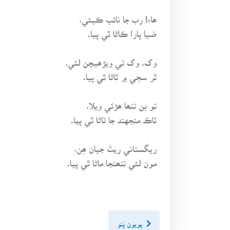
ھاءِ! رب جا نائب ڪيئي،
ضيا پارا ڪاڻا ٿي پيا.
وک، وک تي ويڙھيچن لئي،
ٿر سڄي ۾ ٿاڻا ٿي پيا.
تو بن تنھا ھڙئي ويلا،
ٽاڪ منجهند جا ٽاڻا ٿي پيا.
ريگستاني ريٽَ جيان ھِن،
مون لئي تنھنجا ماڻا ٿي پيا.
پويون پَنو