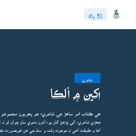
ڀاڱا
شاعري
اکين ۾ اُلڪا
ھي ڪتاب امر ساھڙ جي شاعريءَ جو پھريون مجموعو 
جھڙي شاعريءَ کي پڙهڻ کان پوءِ آئون دعوي سان چوان ٿو تہ ام
اها بہ حقيقت آھي تہ موجودہ وقت ۾ سنڌ جي هن خوبصورت خِ