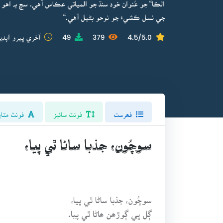
الڪا“ جو عُنوان خود سنڌ جو المياتي عڪاس آهي. سچ بہ اهو
جي نسل ڪشيءَ جو نوحو بڻيل آهي.“
4.5/5.0
379
49
آخري ڀيرو اپڊي
فھرست
فونٽ سائيز
فونٽ مٽاي
سوچُون، جذبا ساڻا ٿي پيا،
سوچُون، جذبا ساڻا ٿي پيا،
ڳل ڀي ڳوڙھن ھاڻا ٿي پيا.