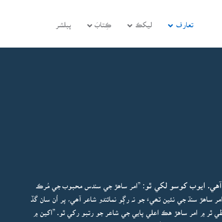
تعارف
ليکڪ
ڪِتابَ
پبلشر
آهي. ايوب کوسو لکي ٿو:
”امر ساھڙ جي سندس محبوب جي مُرڪ
ر ساھڙ سنڌ جي نئين ٽھيءَ جو نہ رڳو نمائندو شاعر آھي، پر اُن سان گڏ
طي ٿر ۾ امر ساهڙ هڪ اعلي پايي جي شاعر جو رتبو رکي ٿو. ”اکين ۾