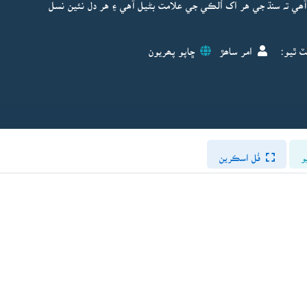
 آھي تہ سنڌ جي هر اک اُلڪي جي علامت بڻيل آهي ۽ هر دل نئين نسل
ٽ ٿيو:
امر ساھڙ
ڇاپو پھريون
و
فُل اسڪرين