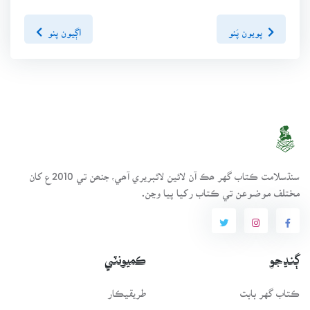
پويون پَنو
اڳيون پنو
سنڌسلامت ڪتاب گهر ھڪ آن لائين لائبريري آھي، جنھن تي 2010ع کان
مختلف موضوعن تي ڪتاب رکيا پيا وڃن.
ڳنڍجو
ڪميونٽي
ڪتاب گهر بابت
طريقيڪار