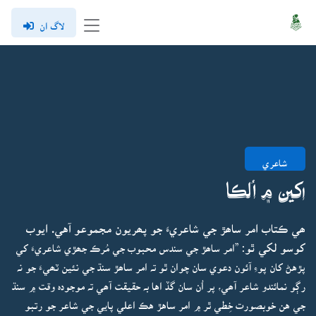
لاگ ان
شاعري
اکين ۾ اُلڪا
ھي ڪتاب امر ساھڙ جي شاعريءَ جو پھريون مجموعو آهي. ايوب
کوسو لکي ٿو:
”امر ساھڙ جي سندس محبوب جي مُرڪ جھڙي شاعريءَ کي
پڙهڻ کان پوءِ آئون دعوي سان چوان ٿو تہ امر ساھڙ سنڌ جي نئين ٽھيءَ جو نہ
رڳو نمائندو شاعر آھي، پر اُن سان گڏ اها بہ حقيقت آھي تہ موجودہ وقت ۾ سنڌ
جي هن خوبصورت خِطي ٿر ۾ امر ساهڙ هڪ اعلي پايي جي شاعر جو رتبو