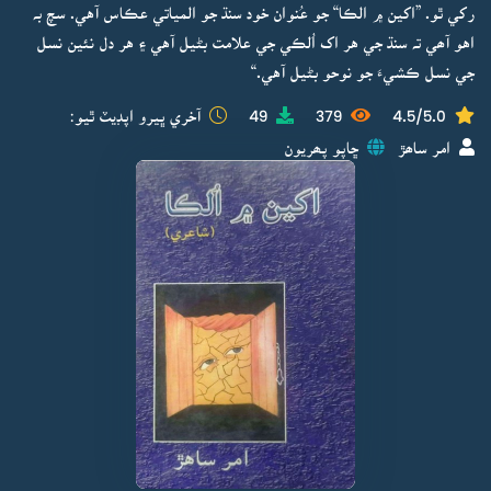
رکي ٿو. ”اکين ۾ الڪا“ جو عُنوان خود سنڌ جو المياتي عڪاس آهي. سچ بہ
اهو آھي تہ سنڌ جي هر اک اُلڪي جي علامت بڻيل آهي ۽ هر دل نئين نسل
جي نسل ڪشيءَ جو نوحو بڻيل آهي.“
4.5/5.0
379
49
آخري ڀيرو اپڊيٽ ٿيو:
امر ساھڙ
ڇاپو پھريون