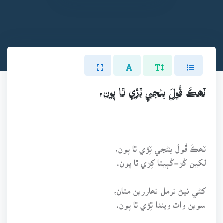
ٽھڪَ ڦُولَ بڻجي ٽِڙي ٿا پون،
ٽھڪَ ڦُولَ بڻجي ٽِڙي ٿا پون،
لکين کُڙ-کُٻيتا کِڙي ٿا پون.
کڻي نيڻ نرمل نھاررين متان،
سوين واٽ ويندا ٿِڙي ٿا پون.