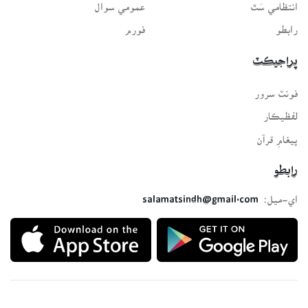
انتظامي سَٿ
عمومي سوال
رابطو
فورم
پراجيڪٽ
فونٽ سرور
لفظيڪار
پيغامِ قرآن
رابطو
اي-ميل:
salamatsindh@gmail.com