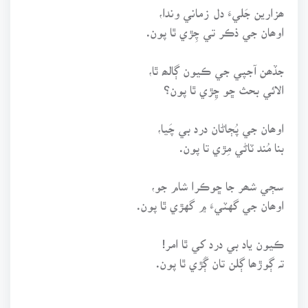
ھزارين جَليءَ دل زماني وندا،
اوھان جي ذڪر تي چِڙي ٿا پون.
جڏھن آجپي جي ڪيون ڳالھ ٿا،
الائي بحث ڇو ڇِڙي ٿا پون؟
اوھان جي پُڄاڻان درد بي چَيا،
بنا مُند ٽاڻي مِڙي تا پون.
سڄي شھر جا ڇوڪرا شام جو،
اوھان جي گهٽيءَ ۾ گهڙي ٿا پون.
ڪيون ياد بي درد کي ٿا امر!
تہ ڳوڙھا ڳلن تان ڳَڙي ٿا پون.