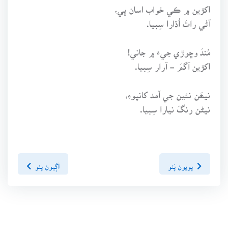
اکڙين ۾ ڪي خواب اسان ڀي،
آڻي راتَ اُڌارا سِبيا.
مُندَ وڇوڙي جيءَ ۾ جاني!
اکڙين آگمَ - آرار سِبيا.
نيھَن نئين جي آمد کانپوءِ،
نيڻن رنگَ نيارا سِبيا.
پويون پَنو
اڳيون پنو