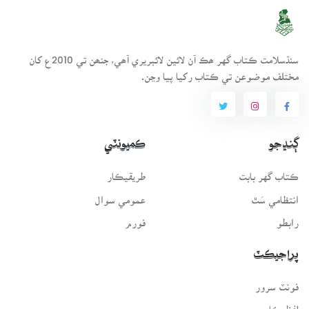
سنڌسلامت ڪتاب گهر ھڪ آن لائين لائبريري آھي، جنھن تي 2010ع کان
مختلف موضوعن تي ڪتاب رکيا پيا وڃن.
ڳنڍجو
ڪميونٽي
ڪتاب گهر بابت
طريقيڪار
انتظامي سَٿ
عمومي سوال
رابطو
فورم
پراجيڪٽ
فونٽ سرور
لفظيڪار