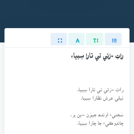
راتِ -رَئي تي تارا سِبيا،
راتِ -رَئي تي تارا سِبيا،
نيلي عرش نظارا سِبيا.
سَجنيءَ اوندھ جيوَن -بن ۾،
چانڊوڪيءَ جا چارا سِبيا.