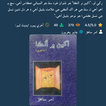
رکي ٿو. ”اکين ۾ الڪا“ جو عُنوان خود سنڌ جو المياتي عڪاس آهي. سچ بہ
اهو آھي تہ سنڌ جي هر اک اُلڪي جي علامت بڻيل آهي ۽ هر دل نئين نسل
جي نسل ڪشيءَ جو نوحو بڻيل آهي.“
4.5/5.0
379
49
آخري ڀيرو اپڊيٽ ٿيو:
امر ساھڙ
ڇاپو پھريون