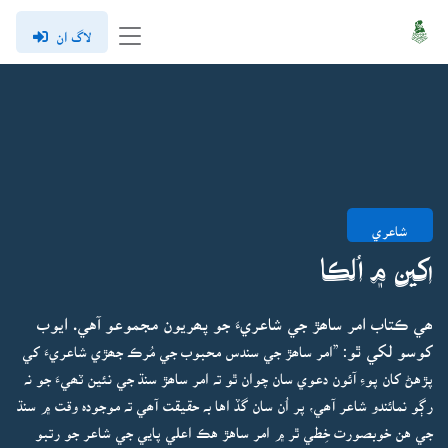
لاگ ان
شاعري
اکين ۾ اُلڪا
ھي ڪتاب امر ساھڙ جي شاعريءَ جو پھريون مجموعو آهي. ايوب
کوسو لکي ٿو:
”امر ساھڙ جي سندس محبوب جي مُرڪ جھڙي شاعريءَ کي
پڙهڻ کان پوءِ آئون دعوي سان چوان ٿو تہ امر ساھڙ سنڌ جي نئين ٽھيءَ جو نہ
رڳو نمائندو شاعر آھي، پر اُن سان گڏ اها بہ حقيقت آھي تہ موجودہ وقت ۾ سنڌ
جي هن خوبصورت خِطي ٿر ۾ امر ساهڙ هڪ اعلي پايي جي شاعر جو رتبو