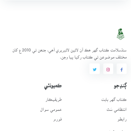
سنڌسلامت ڪتاب گهر ھڪ آن لائين لائبريري آھي، جنھن تي 2010ع کان
مختلف موضوعن تي ڪتاب رکيا پيا وڃن.
ڳنڍجو
ڪميونٽي
ڪتاب گهر بابت
طريقيڪار
انتظامي سَٿ
عمومي سوال
رابطو
فورم