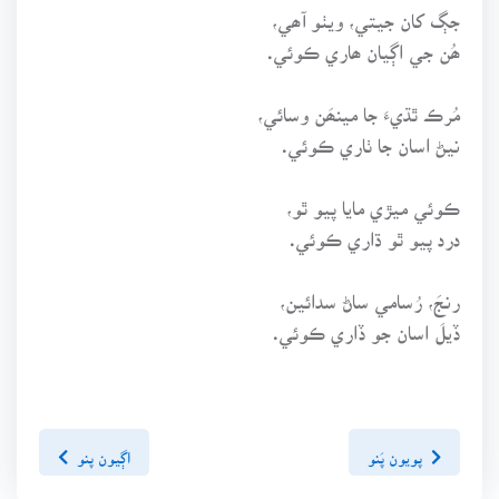
جڳ کان جيتي، ويٺو آھي،
ھُن جي اڳيان ھاري ڪوئي.
مُرڪ ٿڌيءَ جا مينھَن وسائي،
نيڻ اسان جا ٺاري ڪوئي.
ڪوئي ميڙي مايا پيو ٿو،
درد پيو ٿو ڌاري ڪوئي.
رنجَ، رُسامي ساڻ سدائين،
ڏيلَ اسان جو ڏاري ڪوئي.
پويون پَنو
اڳيون پنو