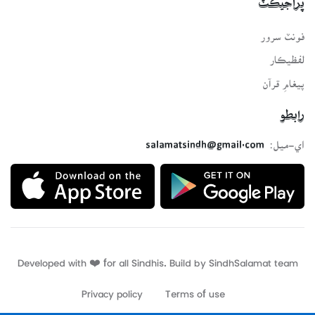
پراجيڪٽ
فونٽ سرور
لفظيڪار
پيغامِ قرآن
رابطو
اي-ميل:
salamatsindh@gmail.com
Developed with ❤️ for all Sindhis. Build by
SindhSalamat
team
Privacy policy
Terms of use