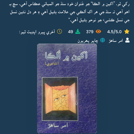
رکي ٿو. ”اکين ۾ الڪا“ جو عُنوان خود سنڌ جو المياتي عڪاس آهي. سچ بہ
اهو آھي تہ سنڌ جي هر اک اُلڪي جي علامت بڻيل آهي ۽ هر دل نئين نسل
جي نسل ڪشيءَ جو نوحو بڻيل آهي.“
4.5/5.0
379
49
آخري ڀيرو اپڊيٽ ٿيو:
امر ساھڙ
ڇاپو پھريون