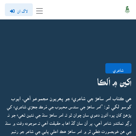
لاگ ان
شاعري
اکين ۾ اُلڪا
ھي ڪتاب امر ساھڙ جي شاعريءَ جو پھريون مجموعو آهي. ايوب
کوسو لکي ٿو:
”امر ساھڙ جي سندس محبوب جي مُرڪ جھڙي شاعريءَ کي
پڙهڻ کان پوءِ آئون دعوي سان چوان ٿو تہ امر ساھڙ سنڌ جي نئين ٽھيءَ جو نہ
رڳو نمائندو شاعر آھي، پر اُن سان گڏ اها بہ حقيقت آھي تہ موجودہ وقت ۾ سنڌ
جي هن خوبصورت خِطي ٿر ۾ امر ساهڙ هڪ اعلي پايي جي شاعر جو رتبو