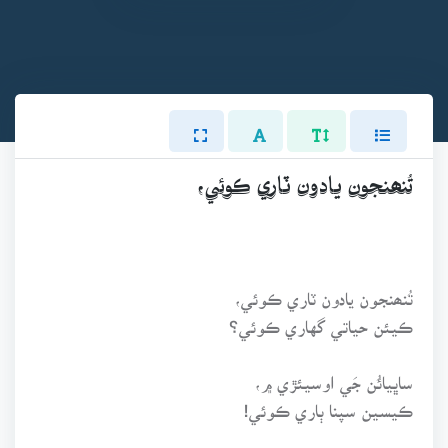
تُنھنجون يادون ٽاري ڪوئي،
تُنھنجون يادون ٽاري ڪوئي،
ڪيئن حياتي گهاري ڪوئي؟
ساڀيائُن جَي اوسيئڙي ۾،
ڪيسين سپنا ٻاري ڪوئي!