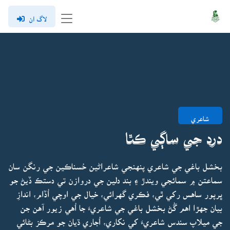
لاگ ان
شاعري
درد جي ساڳي ڪٿا
بخشل باغي جي شاعري پنهنجي شاعراڻين حُسناڪين جي رنگن سان
سماعتن ۾ سمائجي ويندڙ ۽ بند دلين جي دروازن تي دستڪ ڏيڻ جو
ڀرپور ساهس رکي ٿي، فڪري گهرائي، خيال جي اوچي اُڏام، اندازِ
بيان جهڙا اهم گُڻ بخشل باغي جي شاعريءَ جا اُهي زيور آهن جن
جي ميلاپ سندس شاعريءَ کي نکاري، اُجاري ڌيان جو مرڪز بڻائي