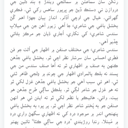
دروازن تي دستڪ ڏيڻ جو ڀرپور ساهس رکي ٿي، فڪري
گهرائي، خيال جي اوچي اُڏام، اندازِ بيان جهڙا اهم گُڻ
بخشل باغي جي شاعريءَ جا اُهي زيور آهن جن جي ميلاپ
سندس شاعريءَ کي نکاري، اُجاري ڌيان جو مرڪز بڻائي
ڇڏيو آهي.
سندس شاعريءَ جي مختلف صنفن ۾ اظهار جي اُڻت جو فن
فطري احساس سان سرشار نظر اچي ٿو، بخشل باغي جڏهن
ڪنهن به صنف ۾ اظهاري ٿو ته اُها صنف سندس من جي
پسند نه بلڪ پاڻمرادي اظهار جي چونڊ ۾ ڍلجي ظاهر ٿئي
ٿي، اهو ئي سبب آهي جو بخشل باغي جڏهن غزل لکي ٿو
ته هو غزل جو شاعر لڳي ٿو، بلڪل ساڳي طرح جڏهن هو
بيت، وائي، هائيڪو يا نظم لکي ٿو ته ايئن ئي هو انهن
صنفن جو به پُختو شاعر نظر اچي ٿو، پر پوءِ به بخشل باغي
پنهنجي اندر ۾ موجود درد کي نه اظهاري سگهڻ واري درد
۾ مُبتلا، رنڊا روڙيندي ”درد جي ساڳي ڪٿا“ تائين پهتو
آهي، جنهن جي سفر جي ساڃاهه اڄ به تازي تواني آهي.