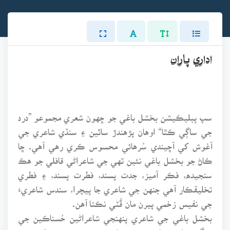
اداري پاران
سپ پبليڪيشن بخشل باغي جو ڇهون شعري مجموعو ”درد
جي ساڳي ڪٿا“ اوهان پڙهندڙ ساٿين ۽ سنڌي شاعري جي
آغوش کي آڇيندي سُرهائي محسوس ڪري رهي آهي. ڇا
ڪاڻ جو بخشل باغي نئين ٽهي جي شاعراڻي قافلي جو هڪ
سنجيده، فڪر آميز، جدت پسند، فطرت پسند، ۽ فطري
تخليقڪار آهي جنهن جي شاعري جا پيچرا، سندس شاعريءَ
جي نفيس زخمي پيرن مان ڦُٽي نڪتا آهن.
بخشل باغي جي شاعري پنهنجي شاعراڻين حُسناڪين جي
رنگن سان سماعتن ۾ سمائجي ويندڙ ۽ بند دلين جي