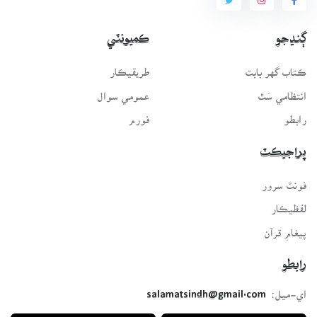
ڳنڍجو
ڪميونٽي
ڪتاب گهر بابت
طريقيڪار
انتظامي سَٿ
عمومي سوال
رابطو
فورم
پراجيڪٽ
فونٽ سرور
لفظيڪار
پيغامِ قرآن
رابطو
اي-ميل:
salamatsindh@gmail.com