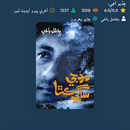
ڇڏيو آهي.
4.5/5.0
3108
1237
آخري ڀيرو اپڊيٽ ٿيو:
بخشل باغي
ڇاپو پھريون