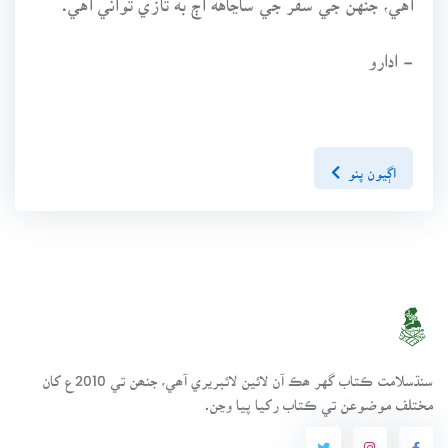
- ادارو
اڳيون پنو
سنڌسلامت ڪتاب گهر ھڪ آن لائين لائبريري آھي، جنھن تي 2010ع کان
مختلف موضوعن تي ڪتاب رکيا پيا وڃن.