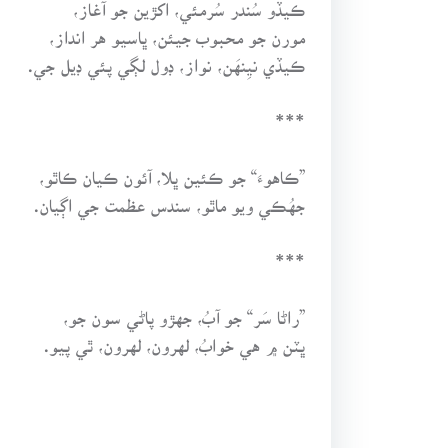
ڪيڏو سُندر سُرمئي، اکڙين جو آغاز،
مورن جو محبوب جيئن، ڀاسيو هر انداز،
ڪيڏي نيِنهَن، نواز، ڊول لڳي پئي ڊيل جي.
***
”ڪاهوءَ“ جو ڪئين ڀلا، آئون ڪيان ڪاٿو،
جهُڪي ويو ماٿو، سندس عظمت جي اڳيان.
***
”راڻا سَر“ جو آبُ، جهڙو پاڻي سون جو،
ڀٽن ۾ هي خوابُ، لهرون، لهرون، ٿي پيو.