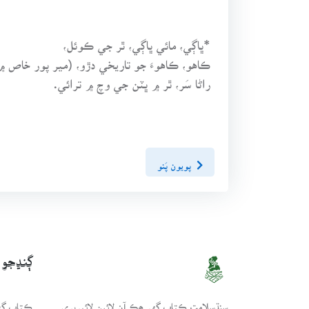
*ڀاڳي، مائي ڀاڳي، ٿر جي ڪوئل،
ڪاهو، ڪاهوءَ جو تاريخي دڙو، (مير پور خاص ۾
راڻا سَر، ٿر ۾ ڀٽن جي وچ ۾ ترائي.
پويون پَنو
ڳنڍجو
سنڌسلامت ڪتاب گهر ھڪ آن لائين لائبريري
ڪتاب گهر