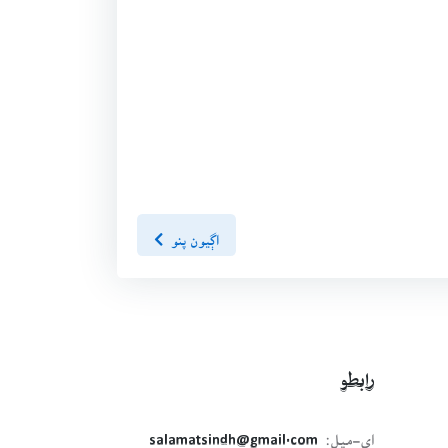
اڳيون پنو
رابطو
اي-ميل:
salamatsindh@gmail.com