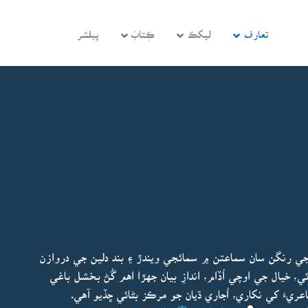
تعارف
ليکڪ
ڪِتابَ
پبلشر
ي رنگن سان سماعتن ۾ سمائجي ويندڙ ۽ بند دلين جي دروازن
يال جي اوچي اُڏام، اندازِ بيان جهڙا اهم گُڻ بخشل باغي
ريءَ کي نکاري، اُجاري ڌيان جو مرڪز بڻائي ڇڏيو آهي.
پڊيٽ ٿيو:
بخشل باغي
ڇاپو پھريون