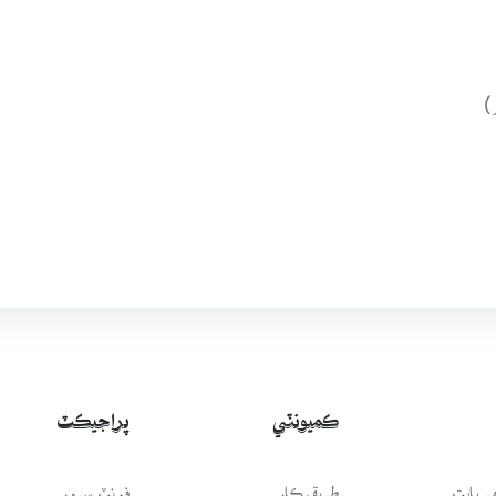
)
ڪميونٽي
پراجيڪٽ
 بابت
طريقيڪار
فونٽ سرور