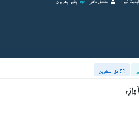
و
فُل اسڪرين
واز،