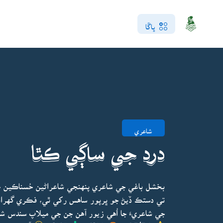
ڀاڱا
شاعري
درد جي ساڳي ڪٿا
بخشل باغي جي شاعري پنهنجي شاعراڻين حُسناڪين ج
تي دستڪ ڏيڻ جو ڀرپور ساهس رکي ٿي، فڪري گهرائي، خ
جي شاعريءَ جا اُهي زيور آهن جن جي ميلاپ سندس شاع
4.5/5.0
3108
1237
آخري ڀيرو ا