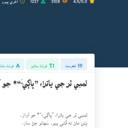
فھرست
فونٽ سائيز
فونٽ مٽاي
لمبي ٿر جي ياترا، ”ڀاڳيءَ“* جو آ
لمبي ٿر جي ياترا، ”ڀاڳيءَ“* جو آواز،
ڀٽن مان ته ڦُٽي پيو، سُهانو ڄڻ ساز،