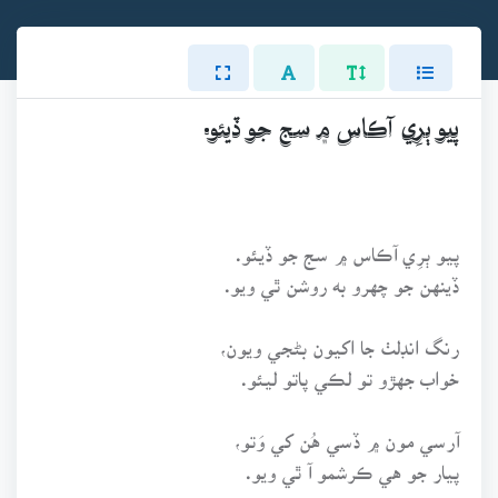
پيو ٻرِي آڪاس ۾ سج جو ڏيئو.
پيو ٻرِي آڪاس ۾ سج جو ڏيئو.
ڏينهن جو چهرو به روشن ٿي ويو.
رنگ انڊلٺ جا اکيون بڻجي ويون،
خواب جهڙو تو لڪي پاتو ليئو.
آرسي مون ۾ ڏسي هُن کي وَتو،
پيار جو هي ڪرشمو آ ٿي ويو.