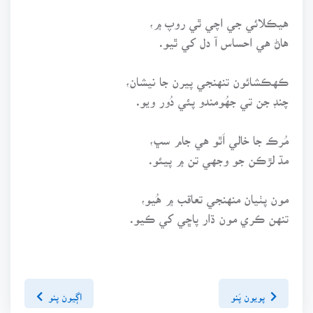
هيڪلائي جي اچي ٿي روپ ۾،
هاڻ هي احساس آ دل کي ٿيو.
ڪهڪشائون تنهنجي پيرن جا نيشان،
چنڊ جن تي جهُومندو پئي دُور ويو.
مُرڪ جا خالي اَٿو هي جام سڀ،
مڌ لڙڪن جو وجهي تن ۾ پيئو.
مون پٺيان منهنجي تعاقب ۾ هُيو،
تنهن ڪري مون ڌار پاڇي کي ڪيو.
پويون پَنو
اڳيون پنو