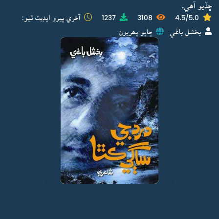
ڇڏيو آهي.
4.5/5.0
3108
1237
آخري ڀيرو اپڊيٽ ٿيو:
بخشل باغي
ڇاپو پھريون