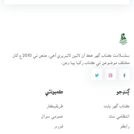
سنڌسلامت ڪتاب گهر ھڪ آن لائين لائبريري آھي، جنھن تي 2010ع کان
مختلف موضوعن تي ڪتاب رکيا پيا وڃن.
ڳنڍجو
ڪميونٽي
ڪتاب گهر بابت
طريقيڪار
انتظامي سَٿ
عمومي سوال
رابطو
فورم