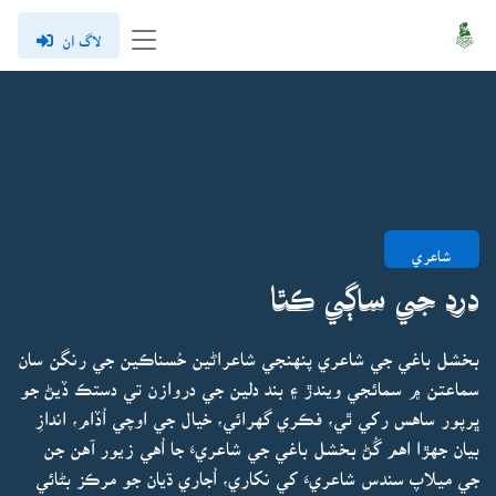
لاگ ان
شاعري
درد جي ساڳي ڪٿا
بخشل باغي جي شاعري پنهنجي شاعراڻين حُسناڪين جي رنگن سان
سماعتن ۾ سمائجي ويندڙ ۽ بند دلين جي دروازن تي دستڪ ڏيڻ جو
ڀرپور ساهس رکي ٿي، فڪري گهرائي، خيال جي اوچي اُڏام، اندازِ
بيان جهڙا اهم گُڻ بخشل باغي جي شاعريءَ جا اُهي زيور آهن جن
جي ميلاپ سندس شاعريءَ کي نکاري، اُجاري ڌيان جو مرڪز بڻائي