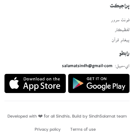
پراجيڪٽ
فونٽ سرور
لفظيڪار
پيغامِ قرآن
رابطو
اي-ميل:
salamatsindh@gmail.com
Developed with ❤️ for all Sindhis. Build by
SindhSalamat
team
Privacy policy
Terms of use